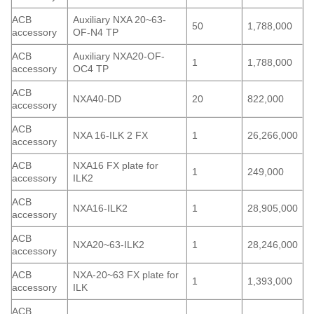
ACB
Auxiliary NXA 20~63-
50
1,788,000
accessory
OF-N4 TP
ACB
Auxiliary NXA20-OF-
1
1,788,000
accessory
OC4 TP
ACB
NXA40-DD
20
822,000
accessory
ACB
NXA 16-ILK 2 FX
1
26,266,000
accessory
ACB
NXA16 FX plate for
1
249,000
accessory
ILK2
ACB
NXA16-ILK2
1
28,905,000
accessory
ACB
NXA20~63-ILK2
1
28,246,000
accessory
ACB
NXA-20~63 FX plate for
1
1,393,000
accessory
ILK
ACB