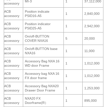
MI-3
1
37,112,000
accessory
ACB
Position indicate
1
2,840,000
accessory
PSID16-A5
ACB
Position indicator
1
2,942,000
accessory
PSID25-A5
ACB
On/off-BUTTON
5
20,000
accessory
COVER NXA16
ACB
On/off-BUTTON base
1
11,000
accessory
NXA16
ACB
Accessory Bag NXA 16
1
1,012,000
accessory
WD door Frame
ACB
Accessory bag NXA 16
1
1,012,000
accessory
FX door frame
ACB
Accessory Bag NXA20
1
1,253,000
accessory
Drawer Door Frame
ACB
NXA20 FX
1
895,000
accessory
Doorframe(R）