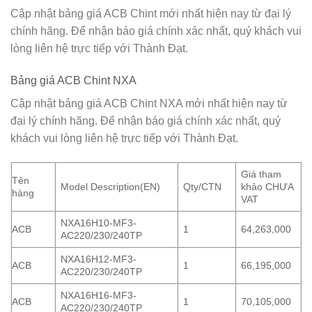
Cập nhật bảng giá ACB Chint mới nhất hiện nay từ đại lý
chính hãng. Để nhận báo giá chính xác nhất, quý khách vui
lòng liên hệ trực tiếp với
Thành Đạt
.
Bảng giá ACB Chint NXA
Cập nhật bảng giá ACB Chint NXA mới nhất hiện nay từ
đại lý chính hãng. Để nhận báo giá chính xác nhất, quý
khách vui lòng liên hệ trực tiếp với
Thành Đạt
.
Giá tham
Tên
Model Description(EN)
Qty/CTN
khảo CHƯA
hàng
VAT
NXA16H10-MF3-
ACB
1
64,263,000
AC220/230/240TP
NXA16H12-MF3-
ACB
1
66,195,000
AC220/230/240TP
NXA16H16-MF3-
ACB
1
70,105,000
AC220/230/240TP