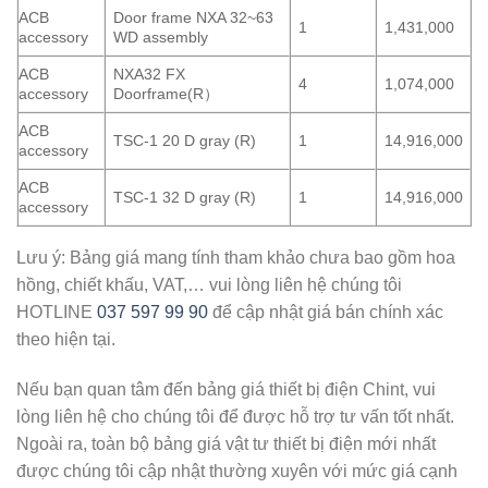
ACB
Door frame NXA 32~63
1
1,431,000
accessory
WD assembly
ACB
NXA32 FX
4
1,074,000
accessory
Doorframe(R）
ACB
TSC-1 20 D gray (R)
1
14,916,000
accessory
ACB
TSC-1 32 D gray (R)
1
14,916,000
accessory
Lưu ý: Bảng giá mang tính tham khảo chưa bao gồm hoa
hồng, chiết khấu, VAT,… vui lòng liên hệ chúng tôi
HOTLINE
037 597 99 90
để cập nhật giá bán chính xác
theo hiện tại.
Nếu bạn quan tâm đến
bảng giá thiết bị điện Chint,
vui
lòng liên hệ cho chúng tôi để được hỗ trợ tư vấn tốt nhất.
Ngoài ra, toàn bộ
bảng giá vật tư thiết bị điện
mới nhất
được chúng tôi cập nhật thường xuyên với mức giá cạnh