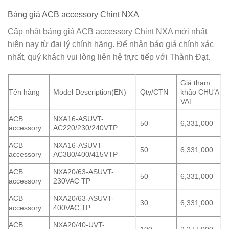
Bảng giá ACB accessory Chint NXA
Cập nhật bảng giá ACB accessory Chint NXA mới nhất
hiện nay từ đại lý chính hãng. Để nhận báo giá chính xác
nhất, quý khách vui lòng liên hệ trực tiếp với
Thành Đạt
.
Giá tham
Tên hàng
Model Description(EN)
Qty/CTN
khảo CHƯA
VAT
ACB
NXA16-ASUVT-
50
6,331,000
accessory
AC220/230/240VTP
ACB
NXA16-ASUVT-
50
6,331,000
accessory
AC380/400/415VTP
ACB
NXA20/63-ASUVT-
50
6,331,000
accessory
230VAC TP
ACB
NXA20/63-ASUVT-
30
6,331,000
accessory
400VAC TP
ACB
NXA20/40-UVT-