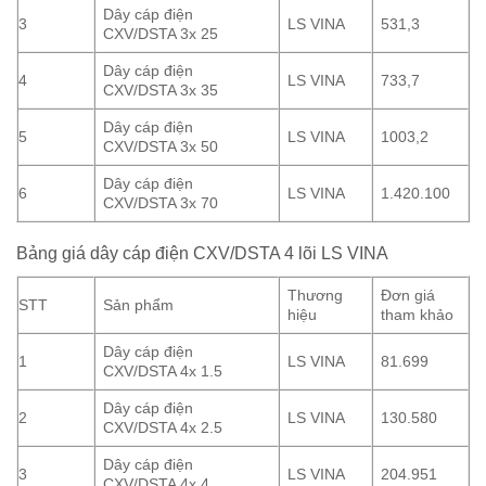
Dây cáp điện
3
LS VINA
531,3
CXV/DSTA 3x 25
Dây cáp điện
4
LS VINA
733,7
CXV/DSTA 3x 35
Dây cáp điện
5
LS VINA
1003,2
CXV/DSTA 3x 50
Dây cáp điện
6
LS VINA
1.420.100
CXV/DSTA 3x 70
Bảng giá dây cáp điện CXV/DSTA 4 lõi LS VINA
Thương
Đơn giá
STT
Sản phẩm
hiệu
tham khảo
Dây cáp điện
1
LS VINA
81.699
CXV/DSTA 4x 1.5
Dây cáp điện
2
LS VINA
130.580
CXV/DSTA 4x 2.5
Dây cáp điện
3
LS VINA
204.951
CXV/DSTA 4x 4