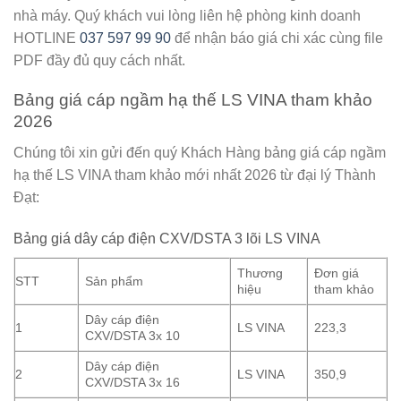
nhà máy. Quý khách vui lòng liên hệ phòng kinh doanh
HOTLINE
037 597 99 90
để nhận báo giá chi xác cùng file
PDF đầy đủ quy cách nhất.
Bảng giá cáp ngầm hạ thế LS VINA tham khảo
2026
Chúng tôi xin gửi đến quý Khách Hàng bảng giá cáp ngầm
hạ thế LS VINA tham khảo mới nhất 2026 từ
đại lý Thành
Đạt
:
Bảng giá dây cáp điện CXV/DSTA 3 lõi LS VINA
Thương
Đơn giá
STT
Sản phẩm
hiệu
tham khảo
Dây cáp điện
1
LS VINA
223,3
CXV/DSTA 3x 10
Dây cáp điện
2
LS VINA
350,9
CXV/DSTA 3x 16