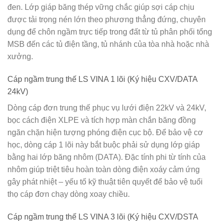
đen. Lớp giáp băng thép vững chắc giúp sợi cáp chịu
được tải trọng nén lớn theo phương thẳng đứng, chuyên
dụng để chôn ngầm trực tiếp trong đất từ tủ phân phối tổng
MSB đến các tủ điện tầng, tủ nhánh của tòa nhà hoặc nhà
xưởng.
Cáp ngầm trung thế LS VINA 1 lõi (Ký hiệu CXV/DATA
24kV)
Dòng cáp đơn trung thế phục vụ lưới điện 22kV và 24kV,
bọc cách điện XLPE và tích hợp màn chắn băng đồng
ngăn chặn hiện tượng phóng điện cục bộ. Để bảo vệ cơ
học, dòng cáp 1 lõi này bắt buộc phải sử dụng lớp giáp
bằng hai lớp băng nhôm (DATA). Đặc tính phi từ tính của
nhôm giúp triệt tiêu hoàn toàn dòng điện xoáy cảm ứng
gây phát nhiệt – yếu tố kỹ thuật tiên quyết để bảo vệ tuổi
thọ cáp đơn chạy dòng xoay chiều.
Cáp ngầm trung thế LS VINA 3 lõi (Ký hiệu CXV/DSTA