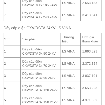
Dây cáp điện
6
LS VINA
2.653.153
CXV/DATA 1x 185 24kV
Dây cáp điện
7
LS VINA
3.413.841
CXV/DATA 1x 240 24kV
Dây cáp điện CXV/DSTA 24KV LS VINA
Thương
Đơn giá
STT
Sản phẩm
hiệu
tham khảo
Dây cáp điện
1
LS VINA
1.863.523
CXV/DSTA 3x 50 24kV
Dây cáp điện
2
LS VINA
2.372.394
CXV/DSTA 3x 70 24kV
Dây cáp điện
3
LS VINA
3.037.191
CXV/DSTA 3x 95 24kV
Dây cáp điện
4
LS VINA
3.653.223
CXV/DSTA 3x 120 24kV
Dây cáp điện
5
LS VINA
4.371.852
CXV/DSTA 3x 150 24kV