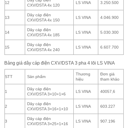
12
LS VINA
3.250.500
CXV/DSTA 4x 120
Dây cáp điện
13
LS VINA
4.046.900
CXV/DSTA 4x 150
Dây cáp điện
14
LS VINA
5.030.300
CXV/DSTA 4x 185
Dây cáp điện
15
LS VINA
6.607.700
CXV/DSTA 4x 240
Bảng giá dây cáp điện CXV/DSTA 3 pha 4 lõi LS VINA
Thương
Đơn giá
STT
Sản phẩm
hiệu
tham khảo
Dây cáp điện
1
LS VINA
40057,6
CXV/DSTA 3×10+1×6
Dây cáp điện
2
LS VINA
603.227
CXV/DSTA 3×16+1×10
Dây cáp điện
3
LS VINA
907.196
CXV/DSTA 3×25+1×16