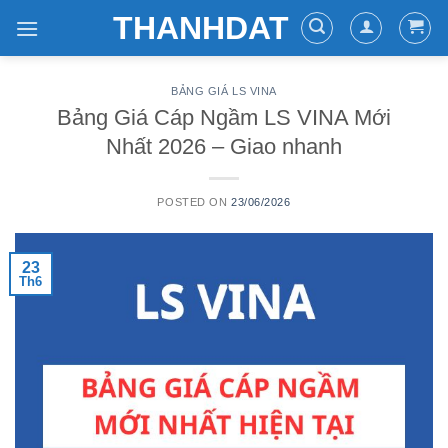
Skip
THANHDAT
to
content
BẢNG GIÁ LS VINA
Bảng Giá Cáp Ngầm LS VINA Mới
Nhất 2026 – Giao nhanh
POSTED ON
23/06/2026
23
Th6