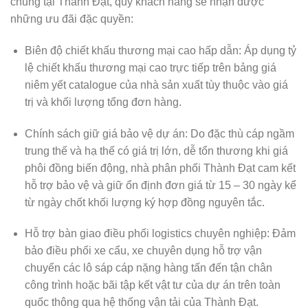
chủng tại
Thành Đạt
, quý khách hàng sẽ nhận được
những ưu đãi đặc quyền:
Biên độ chiết khấu thương mại cao hấp dẫn:
Áp dụng tỷ
lệ chiết khấu thương mại cao trực tiếp trên bảng giá
niêm yết catalogue của nhà sản xuất tùy thuộc vào giá
trị và khối lượng tổng đơn hàng.
Chính sách giữ giá bảo vệ dự án:
Do đặc thù cáp ngầm
trung thế và hạ thế có giá trị lớn, dễ tổn thương khi giá
phôi đồng biến động,
nhà phân phối Thành Đạt
cam kết
hỗ trợ bảo vệ và giữ ổn định đơn giá từ 15 – 30 ngày kể
từ ngày chốt khối lượng ký hợp đồng nguyên tắc.
Hỗ trợ bàn giao điều phối logistics chuyên nghiệp:
Đảm
bảo điều phối xe cẩu, xe chuyên dụng hỗ trợ vận
chuyển các lô sáp cáp nặng hàng tấn đến tận chân
công trình hoặc bãi tập kết vật tư của dự án trên toàn
quốc thông qua hệ thống vận tải của
Thành Đạt
.