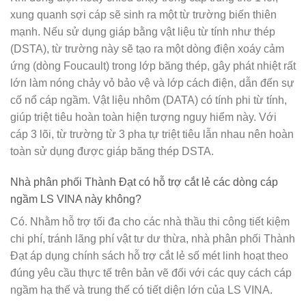
xung quanh sợi cáp sẽ sinh ra một từ trường biến thiên
mạnh. Nếu sử dụng giáp bằng vật liệu từ tính như thép
(DSTA), từ trường này sẽ tạo ra một dòng điện xoáy cảm
ứng (dòng Foucault) trong lớp băng thép, gây phát nhiệt rất
lớn làm nóng chảy vỏ bảo vệ và lớp cách điện, dẫn đến sự
cố nổ cáp ngầm. Vật liệu nhôm (DATA) có tính phi từ tính,
giúp triệt tiêu hoàn toàn hiện tượng nguy hiểm này. Với
cáp 3 lõi, từ trường từ 3 pha tự triệt tiêu lẫn nhau nên hoàn
toàn sử dụng được giáp băng thép DSTA.
Nhà phân phối Thành Đạt có hỗ trợ cắt lẻ các dòng cáp
ngầm LS VINA này không?
Có. Nhằm hỗ trợ tối đa cho các nhà thầu thi công tiết kiệm
chi phí, tránh lãng phí vật tư dư thừa,
nhà phân phối Thành
Đạt
áp dụng chính sách hỗ trợ cắt lẻ số mét linh hoạt theo
đúng yêu cầu thực tế trên bản vẽ đối với các quy cách cáp
ngầm hạ thế và trung thế có tiết diện lớn của LS VINA.