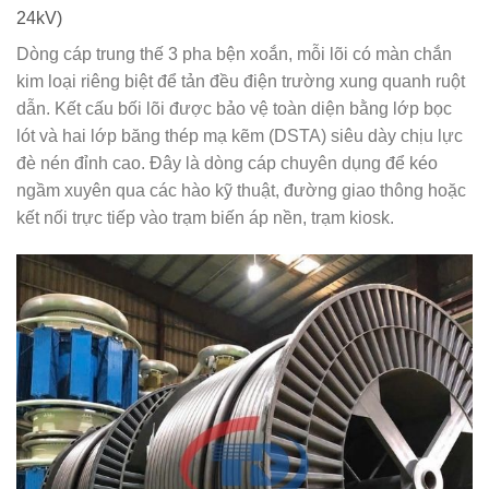
24kV)
Dòng cáp trung thế 3 pha bện xoắn, mỗi lõi có màn chắn
kim loại riêng biệt để tản đều điện trường xung quanh ruột
dẫn. Kết cấu bối lõi được bảo vệ toàn diện bằng lớp bọc
lót và hai lớp băng thép mạ kẽm (DSTA) siêu dày chịu lực
đè nén đỉnh cao. Đây là dòng cáp chuyên dụng để kéo
ngầm xuyên qua các hào kỹ thuật, đường giao thông hoặc
kết nối trực tiếp vào trạm biến áp nền, trạm kiosk.