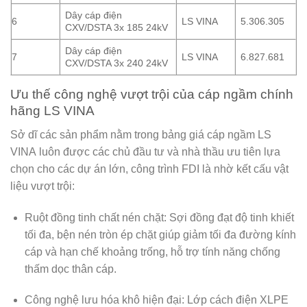
Dây cáp điện
6
LS VINA
5.306.305
CXV/DSTA 3x 185 24kV
Dây cáp điện
7
LS VINA
6.827.681
CXV/DSTA 3x 240 24kV
Ưu thế công nghệ vượt trội của cáp ngầm chính
hãng LS VINA
Sở dĩ các sản phẩm nằm trong
bảng giá cáp ngầm LS
VINA
luôn được các chủ đầu tư và nhà thầu ưu tiên lựa
chọn cho các dự án lớn, công trình FDI là nhờ kết cấu vật
liệu vượt trội:
Ruột đồng tinh chất nén chặt:
Sợi đồng đạt độ tinh khiết
tối đa, bện nén tròn ép chặt giúp giảm tối đa đường kính
cáp và hạn chế khoảng trống, hỗ trợ tính năng chống
thấm dọc thân cáp.
Công nghệ lưu hóa khô hiện đại:
Lớp cách điện XLPE