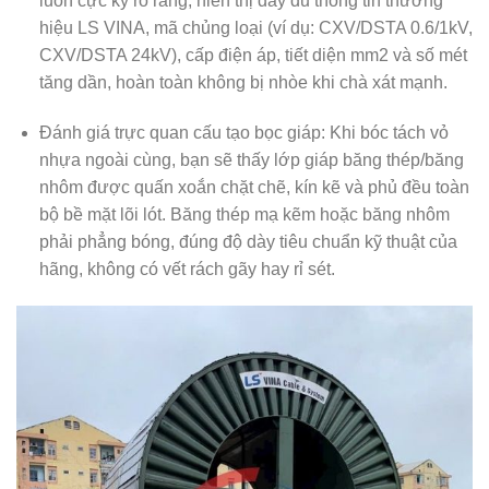
luôn cực kỳ rõ ràng, hiển thị đầy đủ thông tin thương
hiệu LS VINA, mã chủng loại (ví dụ: CXV/DSTA 0.6/1kV,
CXV/DSTA 24kV), cấp điện áp, tiết diện mm2 và số mét
tăng dần, hoàn toàn không bị nhòe khi chà xát mạnh.
Đánh giá trực quan cấu tạo bọc giáp:
Khi bóc tách vỏ
nhựa ngoài cùng, bạn sẽ thấy lớp giáp băng thép/băng
nhôm được quấn xoắn chặt chẽ, kín kẽ và phủ đều toàn
bộ bề mặt lõi lót. Băng thép mạ kẽm hoặc băng nhôm
phải phẳng bóng, đúng độ dày tiêu chuẩn kỹ thuật của
hãng, không có vết rách gãy hay rỉ sét.