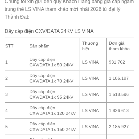
Chúng tôi xin gửi đến quý Khách Hàng bảng giá cáp ngầm
trung thế LS VINA tham khảo mới nhất 2026 từ
đại lý
Thành Đạt
:
Dây cáp điện CXV/DATA 24KV LS VINA
Thương
Đơn giá
STT
Sản phẩm
hiệu
tham khảo
Dây cáp điện
1
LS VINA
931.762
CXV/DATA 1x 50 24kV
Dây cáp điện
2
LS VINA
1.186.197
CXV/DATA 1x 70 24kV
Dây cáp điện
3
LS VINA
1.518.596
CXV/DATA 1x 95 24kV
Dây cáp điện
4
LS VINA
1.826.613
CXV/DATA 1x 120 24kV
Dây cáp điện
5
LS VINA
2.185.927
CXV/DATA 1x 150 24kV