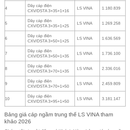
Dây cáp điện
4
LS VINA
1.180.839
CXV/DSTA 3×35+1×16
Dây cáp điện
5
LS VINA
1.269.258
CXV/DSTA 3×35+1×25
Dây cáp điện
6
LS VINA
1.636.569
CXV/DSTA 3×50+1×25
Dây cáp điện
7
LS VINA
1.736.100
CXV/DSTA 3×50+1×35
Dây cáp điện
8
LS VINA
2.336.016
CXV/DSTA 3×70+1×35
Dây cáp điện
9
LS VINA
2.459.809
CXV/DSTA 3×70+1×50
Dây cáp điện
10
LS VINA
3.181.147
CXV/DSTA 3×95+1×50
Bảng giá cáp ngầm trung thế LS VINA tham
khảo 2026