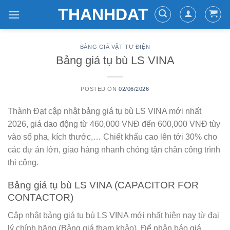
Skip
THANHDAT
to
content
BẢNG GIÁ VẬT TƯ ĐIỆN
Bảng giá tụ bù LS VINA
POSTED ON
02/06/2026
Thành Đạt cập nhật bảng giá tụ bù LS VINA mới nhất
2026, giá dao động từ 460,000 VNĐ đến 600,000 VNĐ tùy
vào số pha, kích thước,… Chiết khấu cao lên tới 30% cho
các dự án lớn, giao hàng nhanh chóng tận chân công trình
thi công.
Bảng giá tụ bù LS VINA (CAPACITOR FOR
CONTACTOR)
Cập nhật bảng giá tụ bù LS VINA mới nhất hiện nay từ đại
lý chính hãng
(Bảng giá tham khảo)
. Để nhận báo giá