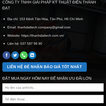
CÔNG TY TNHH GIẢI PHÁP KỸ THUẬT ĐIỆN THÀNH
ĐẠT
Địa chỉ: 153 Kênh Tân Hóa, Tân Phú, Hồ Chí Minh
Email:
thanhdattech.company@gmail.com
Website: https://thanhdattech.com.vn/
Liên hệ:
037 597 99 90
LIÊN HỆ ĐỂ NHẬN BÁO GIÁ TỐT NHẤT
ĐẶT MUA NGAY HÔM NAY ĐỂ NHẬN ƯU ĐÃI LỚN