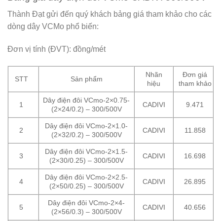
Thành Đạt gửi đến quý khách bảng giá tham khảo cho các
dòng dây VCMo phổ biến:
Đơn vị tính (ĐVT): đồng/mét
Nhãn
Đơn giá
STT
Sản phẩm
hiệu
tham khảo
Dây điện đôi VCmo-2×0.75-
1
CADIVI
9.471
(2×24/0.2) – 300/500V
Dây điện đôi VCmo-2×1.0-
2
CADIVI
11.858
(2×32/0.2) – 300/500V
Dây điện đôi VCmo-2×1.5-
3
CADIVI
16.698
(2×30/0.25) – 300/500V
Dây điện đôi VCmo-2×2.5-
4
CADIVI
26.895
(2×50/0.25) – 300/500V
Dây điện đôi VCmo-2×4-
5
CADIVI
40.656
(2×56/0.3) – 300/500V