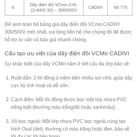
Dây điện đôi VCmo-2×6-
6
CADIVI
60.775
(2×84/0.30) – 300/500V
Để xem toàn bộ
bảng giá dây điện đôi VCmo CADIVI
300/500V mới nhất,
vui lòng liên hệ cho chúng tôi để được
hỗ trợ tư vấn và báo giá nhanh chóng.
Cấu tạo ưu việt của dây điện đôi VCMo CADIVI
Sự khác biệt của dây VCMo nằm ở kết cấu đa lớp bảo vệ:
Ruột dẫn:
2 lõi đồng ủ mềm bện nhiều sợi nhỏ, giúp dây
cực kỳ linh hoạt và dễ uốn.
Cách điện:
Mỗi lõi đồng được bọc một lớp nhựa PVC
riêng biệt (thường màu trắng/đỏ hoặc xanh/nâu).
Vỏ bọc ngoài:
Một lớp nhựa PVC bọc ngoài cùng tạo
hình Oval (dẹt), thường có màu trắng hoặc đen, bảo vệ
tối đa các lõi bên trong.