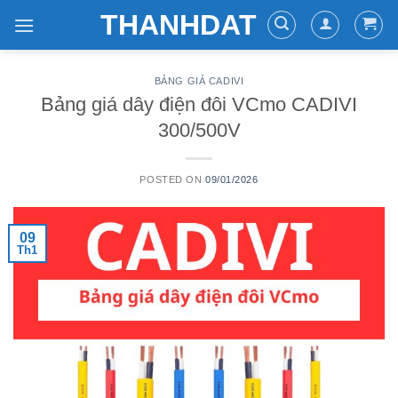
Skip
THANHDAT
to
content
BẢNG GIÁ CADIVI
Bảng giá dây điện đôi VCmo CADIVI
300/500V
POSTED ON
09/01/2026
09
Th1