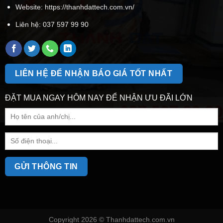
Website: https://thanhdattech.com.vn/
Liên hệ:
037 597 99 90
LIÊN HỆ ĐỂ NHẬN BÁO GIÁ TỐT NHẤT
ĐẶT MUA NGAY HÔM NAY ĐỂ NHẬN ƯU ĐÃI LỚN
Copyright 2026 ©
Thanhdattech.com.vn