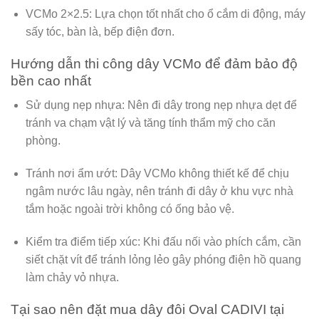
VCMo 2×2.5:
Lựa chọn tốt nhất cho ổ cắm di động, máy
sấy tóc, bàn là, bếp điện đơn.
Hướng dẫn thi công dây VCMo để đảm bảo độ
bền cao nhất
Sử dụng nẹp nhựa:
Nên đi dây trong nẹp nhựa dẹt để
tránh va chạm vật lý và tăng tính thẩm mỹ cho căn
phòng.
Tránh nơi ẩm ướt:
Dây VCMo không thiết kế để chịu
ngâm nước lâu ngày, nên tránh đi dây ở khu vực nhà
tắm hoặc ngoài trời không có ống bảo vệ.
Kiểm tra điểm tiếp xúc:
Khi đấu nối vào phích cắm, cần
siết chặt vít để tránh lỏng lẻo gây phóng điện hồ quang
làm chảy vỏ nhựa.
Tại sao nên đặt mua dây đôi Oval CADIVI tại