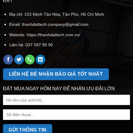
ĐẠT
Địa chỉ: 153 Kênh Tân Hóa, Tân Phú, Hồ Chí Minh
Email:
thanhdattech.company@gmail.com
Website: https://thanhdattech.com.vn/
Liên hệ:
037 597 99 90
LIÊN HỆ ĐỂ NHẬN BÁO GIÁ TỐT NHẤT
ĐẶT MUA NGAY HÔM NAY ĐỂ NHẬN ƯU ĐÃI LỚN