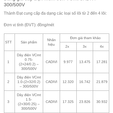
300/500V
Thành Đạt cung cấp đa dạng các loại số lõi từ 2 đến 4 lõi:
Đơn vị tính (ĐVT): đồng/mét
Đơn giá tham khảo
Nhãn
STT
Sản phẩm
hiệu
2x
3x
4x
Dây điện VCmt
0.75-
1
CADIVI
9.977
13.475
17.281
(2×24/0.2) –
300/500V
Dây điện VCmt
2
1.0-(2×32/0.2)
CADIVI
12.320
16.742
21.879
– 300/500V
Dây điện VCmt
1.5-
3
CADIVI
17.325
23.826
30.932
(2×30/0.25) –
300/500V