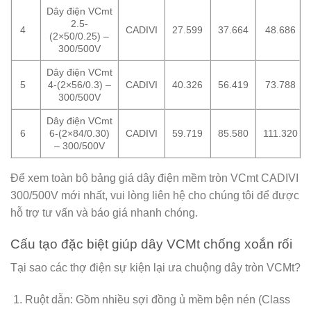
Dây điện VCmt
2.5-
4
CADIVI
27.599
37.664
48.686
(2×50/0.25) –
300/500V
Dây điện VCmt
5
4-(2×56/0.3) –
CADIVI
40.326
56.419
73.788
300/500V
Dây điện VCmt
6
6-(2×84/0.30)
CADIVI
59.719
85.580
111.320
– 300/500V
Để xem toàn bộ
bảng giá dây điện mềm tròn VCmt CADIVI
300/500V mới nhất,
vui lòng liên hệ cho chúng tôi để được
hỗ trợ tư vấn và báo giá nhanh chóng.
Cấu tạo đặc biệt giúp dây VCMt chống xoắn rối
Tại sao các thợ điện sự kiện lại ưa chuộng dây tròn VCMt?
Ruột dẫn:
Gồm nhiều sợi đồng ủ mềm bện nén (Class