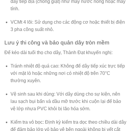
dây tiếp địa (chống giật) như máy nước nóng hoặc máy
tính.
VCMt 4 lõi:
Sử dụng cho các động cơ hoặc thiết bị điện
3 pha công suất nhỏ.
Lưu ý thi công và bảo quản dây tròn mềm
Để kéo dài tuổi thọ cho dây, Thành Đạt khuyến nghị:
Tránh nhiệt độ quá cao:
Không để dây tiếp xúc trực tiếp
với mặt lò hoặc những nơi có nhiệt độ trên 70°C
thường xuyên.
Vệ sinh sau khi dùng:
Với dây dùng cho sự kiện, nên
lau sạch bụi bẩn và dầu mỡ trước khi cuộn lại để bảo
vệ lớp nhựa PVC khỏi bị lão hóa sớm.
Kiểm tra vỏ bọc:
Định kỳ kiểm tra dọc theo chiều dài dây
để đảm bảo lớp vỏ bảo vệ bên ngoài không bị vết cắt