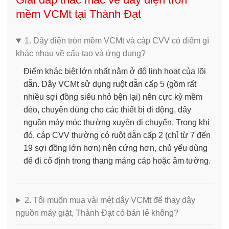
mềm VCMt tại Thành Đạt
1. Dây điện tròn mềm VCMt và cáp CVV có điểm gì
khác nhau về cấu tạo và ứng dụng?
Điểm khác biệt lớn nhất nằm ở độ linh hoạt của lõi
dẫn.
Dây VCMt
sử dụng ruột dẫn cấp 5 (gồm rất
nhiều sợi đồng siêu nhỏ bện lại) nên cực kỳ mềm
dẻo, chuyên dùng cho các thiết bị di động, dây
nguồn máy móc thường xuyên di chuyển. Trong khi
đó,
cáp CVV
thường có ruột dẫn cấp 2 (chỉ từ 7 đến
19 sợi đồng lớn hơn) nên cứng hơn, chủ yếu dùng
để đi cố định trong thang máng cáp hoặc âm tường.
2. Tôi muốn mua vài mét dây VCMt để thay dây
nguồn máy giặt, Thành Đạt có bán lẻ không?