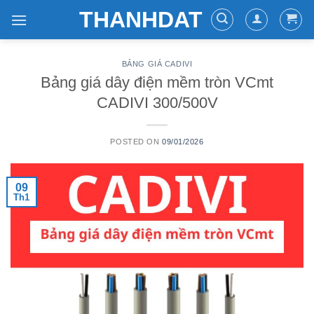
Skip
THANHDAT
to
content
BẢNG GIÁ CADIVI
Bảng giá dây điện mềm tròn VCmt
CADIVI 300/500V
POSTED ON
09/01/2026
09
Th1