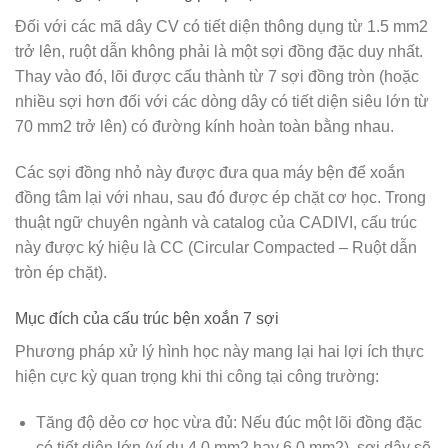
Đối với các mã dây CV có tiết diện thông dụng từ 1.5 mm2
trở lên, ruột dẫn không phải là một sợi đồng đặc duy nhất.
Thay vào đó, lõi được cấu thành từ
7 sợi đồng tròn
(hoặc
nhiều sợi hơn đối với các dòng dây có tiết diện siêu lớn từ
70 mm2 trở lên) có đường kính hoàn toàn bằng nhau.
Các sợi đồng nhỏ này được đưa qua máy bện để xoắn
đồng tâm lại với nhau, sau đó được ép chặt cơ học. Trong
thuật ngữ chuyên ngành và catalog của CADIVI, cấu trúc
này được ký hiệu là
CC (Circular Compacted – Ruột dẫn
tròn ép chặt)
.
Mục đích của cấu trúc bện xoắn 7 sợi
Phương pháp xử lý hình học này mang lại hai lợi ích thực
hiện cực kỳ quan trọng khi thi công tại công trường:
Tăng độ dẻo cơ học vừa đủ:
Nếu đúc một lõi đồng đặc
có tiết diện lớn (ví dụ 4.0 mm2 hay 6.0 mm2), sợi dây sẽ