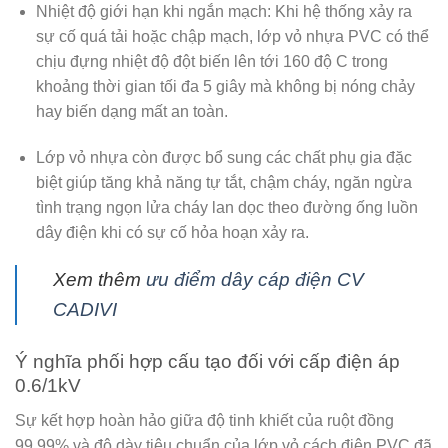
Nhiệt độ giới hạn khi ngắn mạch:
Khi hệ thống xảy ra
sự cố quá tải hoặc chập mạch, lớp vỏ nhựa PVC có thể
chịu đựng nhiệt độ đột biến lên tới
160 độ C
trong
khoảng thời gian tối đa 5 giây mà không bị nóng chảy
hay biến dạng mất an toàn.
Lớp vỏ nhựa còn được bổ sung các chất phụ gia đặc
biệt giúp tăng khả năng tự tắt, chậm cháy, ngăn ngừa
tình trạng ngọn lửa cháy lan dọc theo đường ống luồn
dây điện khi có sự cố hỏa hoạn xảy ra.
Xem thêm
ưu điểm dây cáp điện CV
CADIVI
Ý nghĩa phối hợp cấu tạo đối với cấp điện áp
0.6/1kV
Sự kết hợp hoàn hảo giữa độ tinh khiết của ruột đồng
99.99% và độ dày tiêu chuẩn của lớp vỏ cách điện PVC đã