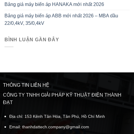
Bảng giá máy biến áp HANAKA mới nhất 2026
Bảng giá máy biến áp ABB mới nhất 2026 – MBA dầu
22/0,4kV, 35/0,4kV
BÌNH LUẬN GẦN ĐÂY
THÔNG TIN LIÊN HỆ
CÔNG TY TNHH GIẢI PHÁP KỸ THUẬT ĐIỆN THÀNH
ĐẠT
Địa chỉ: 153 Kênh Tân Hóa, Tân Phú, Hồ Chí Minh
Email:
thanhdattech.company@gmail.com