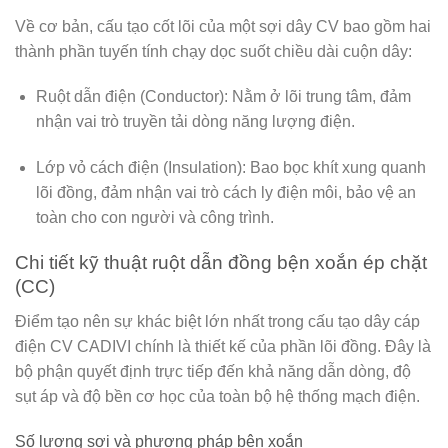
Về cơ bản, cấu tạo cốt lõi của một sợi dây CV bao gồm hai
thành phần tuyến tính chạy dọc suốt chiều dài cuộn dây:
Ruột dẫn điện (Conductor):
Nằm ở lõi trung tâm, đảm
nhận vai trò truyền tải dòng năng lượng điện.
Lớp vỏ cách điện (Insulation):
Bao bọc khít xung quanh
lõi đồng, đảm nhận vai trò cách ly điện môi, bảo vệ an
toàn cho con người và công trình.
Chi tiết kỹ thuật ruột dẫn đồng bện xoắn ép chặt
(CC)
Điểm tạo nên sự khác biệt lớn nhất trong cấu tạo dây cáp
điện CV CADIVI chính là thiết kế của phần lõi đồng. Đây là
bộ phận quyết định trực tiếp đến khả năng dẫn dòng, độ
sụt áp và độ bền cơ học của toàn bộ hệ thống mạch điện.
Số lượng sợi và phương pháp bện xoắn