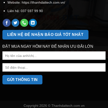
Website: https://thanhdattech.com.vn/
Liên hệ:
037 597 99 90
LIÊN HỆ ĐỂ NHẬN BÁO GIÁ TỐT NHẤT
ĐẶT MUA NGAY HÔM NAY ĐỂ NHẬN ƯU ĐÃI LỚN
Copyright 2026 ©
Thanhdattech.com.vn