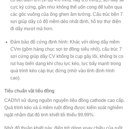
cực kỳ cứng, gần như không thể uốn cong để luồn qua
các góc vuông của ống ghen âm tường. Cấu trúc bện 7
sợi giúp dây có độ mềm dẻo nhất định, hỗ trợ thợ điện
đi dây mượt mà hơn.
Đảm bảo độ cứng định hình:
Khác với dòng dây mềm
CVm (gồm hàng chục sợi tơ đồng siêu nhỏ), cấu trúc 7
sợi cứng giúp dây CV không bị cụp gãy lõi, không bị co
rụt hay biến dạng khi chịu lực kéo, lực bẩy mạnh trong
quá trình kéo cáp trục đứng (nhờ vào tính định hình
cao).
Tiêu chuẩn vật liệu đồng
CADIVI sử dụng nguồn nguyên liệu đồng cathode cao cấp.
Quá trình kéo và ủ mềm ruột đồng được kiểm soát nghiêm
ngặt nhằm đạt độ tinh khiết tối thiểu
99.99%
.
Nhờ độ thuần khiết này, điện trở dòng xoay chiều của ruột