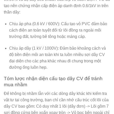
tạo nên chứng nhận cấp điện áp danh định
0.6/1kV
in trên
thân dây:
Chịu áp pha (0.6 kV / 600V):
Cấu tạo vỏ PVC đảm bảo
cách điện an toàn tuyệt đối từ lõi đồng ra ngoài môi
trường đất, tường bê tông hoặc máng cáp.
Chịu áp dây (1 kV / 1000V):
Đảm bảo khoảng cách và
độ bền điện môi an toàn khi ta luồn nhiều sợi dây CV
đại diện cho các pha khác nhau đi chung trong một
đường ống luồn hẹp.
Tóm lược nhận diện cấu tạo dây CV để tránh
mua nhầm
Để không bị nhầm lẫn với các dòng dây khác khi kiểm tra
vật tư tại công trường, bạn chỉ cần nhớ cấu trúc cốt lõi của
dây CV bao gồm:
Có duy nhất 1 lõi (dây đơn) -> Lõi gồm 7
sợi đồng cứng bện xoắn xoay tròn -> Vỏ bọc bên ngoài chỉ