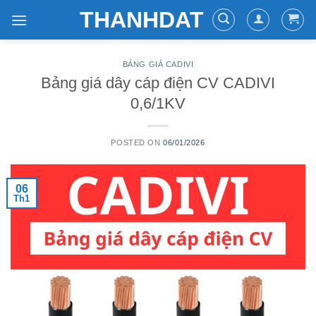
Skip
THANHDAT
to
content
BẢNG GIÁ CADIVI
Bảng giá dây cáp điện CV CADIVI
0,6/1KV
POSTED ON
06/01/2026
06
Th1