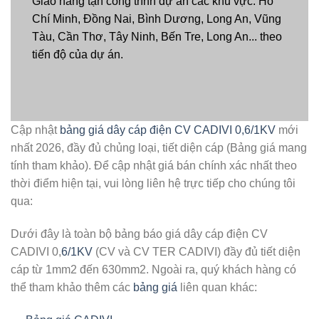
Giao hàng tận công trình dự án các khu vực: Hồ
Chí Minh, Đồng Nai, Bình Dương, Long An, Vũng
Tàu, Cần Thơ, Tây Ninh, Bến Tre, Long An... theo
tiến độ của dự án.
Cập nhật
bảng giá dây cáp điện CV CADIVI 0,6/1KV
mới
nhất 2026, đầy đủ chủng loại, tiết diện cáp (Bảng giá mang
tính tham khảo). Để cập nhật giá bán chính xác nhất theo
thời điểm hiện tại, vui lòng liên hệ trực tiếp cho chúng tôi
qua:
Dưới đây là toàn bộ bảng báo giá dây cáp điện CV
CADIVI 0,
6/1KV
(CV và CV TER CADIVI) đầy đủ tiết diện
cáp từ 1mm2 đến 630mm2. Ngoài ra, quý khách hàng có
thể tham khảo thêm các
bảng giá
liên quan khác: