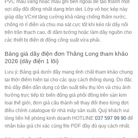
PVC màu vàng hoặc màu ghi bên ngoài để tạo thành một
sợi dây đôi đồng nhất dạng tròn dẹt. Lớp vỏ bọc kép này
giúp dây VCmt tăng cường khả năng chống thấm nước,
chống rò rỉ điện và chịu ma sát cực tốt khi kéo rải dây nổi
trên trần thạch cao, đi dầm tường hoặc làm dây nguồn cho
các thiết bị điện di động công suất vừa phải.
Bảng giá dây điện đơn Thăng Long tham khảo
2026 (dây điện 1 lõi)
Lưu ý:
Bảng giá dưới đây mang tính chất tham khảo chung
tại thời điểm hiện tại cho các quy cách thông dụng. Do đặc
thù dây điện dân dụng có tần suất tiêu thụ lớn và chịu ảnh
hưởng trực tiếp từ biến động giá phôi đồng trên sàn kim
loại thế giới, đơn giá cấu thành sẽ thay đổi theo từng đợt
điều chỉnh catalogue từ nhà máy sản xuất. Quý khách vui
lòng liên hệ phòng kinh doanh HOTLINE
037 597 99 90
để
nhận báo giá chi xác cùng file PDF đầy đủ quy cách nhất.