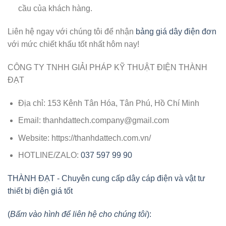
cầu của khách hàng.
Liên hệ ngay với chúng tôi để nhận
bảng giá dây điện đơn
với mức chiết khấu tốt nhất hôm nay!
CÔNG TY TNHH GIẢI PHÁP KỸ THUẬT ĐIỆN THÀNH
ĐẠT
Địa chỉ
: 153 Kênh Tân Hóa, Tân Phú, Hồ Chí Minh
Email
:
thanhdattech.company@gmail.com
Website
: https://thanhdattech.com.vn/
HOTLINE/ZALO
:
037 597 99 90
THÀNH ĐẠT - Chuyên cung cấp dây cáp điện và vật tư
thiết bị điện giá tốt
(
Bấm vào hình để liên hệ cho chúng tôi
):