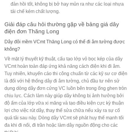
đàn hồi tốt, không bị bở hay mủn ra như các loại nhựa
tái chế kém chất lượng.
Giải đáp câu hỏi thường gặp về bảng giá dây
điện đơn Thăng Long
Dây đôi mềm VCmt Thăng Long có thể đi âm tường được
không?
Về mặt lý thuyết kỹ thuật, cấu tạo lớp vỏ bọc kép của dây
VCmt hoàn toàn đáp ứng khả năng cách điện khi đi âm.
Tuy nhiên, khuyến cáo thi công chuẩn từ các kỹ sư cơ điện
là đối với hệ thống dây đi âm tường, chủ đầu tư nên sử
dụng dòng dây đơn cứng VC luồn bên trong ống ghen tròn
chịu lực. Cách làm này giúp dây không bị ảnh hưởng bởi
độ ẩm của lớp vữa xi măng và tạo điều kiện cực kỳ thuận
lợi cho việc rút dây, thay thế sửa chữa nếu xảy ra sự cố
quá tải sau này. Dòng dây VCmt sẽ phát huy thế mạnh tối
đa khi đi nổi, đi trần hoặc làm dây nguồn động cho các