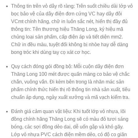
Thông tin trên vỏ dây rõ ràng:
Trên suốt chiều dài lớp vỏ
bọc bảo vệ của dây điện đơn cứng VC hay dây đôi
VCmt chính hãng, chữ in luôn sắc nét, hiển thị đầy đủ
thông tin: Tên thương hiệu Thăng Long, ký hiệu mã
chủng loại sản phẩm, cấp điện áp và tiết diện mm2.
Chữ in đều màu, tuyệt đối không bị nhòe hay dễ dàng
bong tróc khi dùng tay cọ xát cơ học.
Quy cách đóng gói đồng bộ:
Mỗi cuộn dây điện đơn
Thăng Long 100 mét được quấn màng co bảo vệ chắc
chắn, vuông vắn. Đi kèm bên trong là nhãn mác sản
phẩm chính thức hiển thị rõ thông tin nhà sản xuất, tiêu
chuẩn áp dụng, ngày xuất xưởng và mã vạch kiểm tra.
Đánh giá cảm quan vật liệu:
Khi tuốt lớp vỏ nhựa, lõi
đồng chính hãng Thăng Long sẽ có màu đỏ tươi sáng
bóng, các sợi đồng dẻo dai, dễ uốn gập và khó gãy.
Lớp vỏ nhựa PVC cách điện mềm dẻo, có độ co giãn