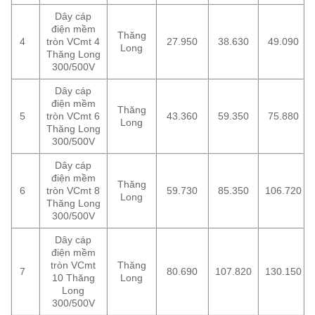
Dây cáp
điện mềm
Thăng
4
tròn VCmt 4
27.950
38.630
49.090
Long
Thăng Long
300/500V
Dây cáp
điện mềm
Thăng
5
tròn VCmt 6
43.360
59.350
75.880
Long
Thăng Long
300/500V
Dây cáp
điện mềm
Thăng
6
tròn VCmt 8
59.730
85.350
106.720
Long
Thăng Long
300/500V
Dây cáp
điện mềm
tròn VCmt
Thăng
7
80.690
107.820
130.150
10 Thăng
Long
Long
300/500V