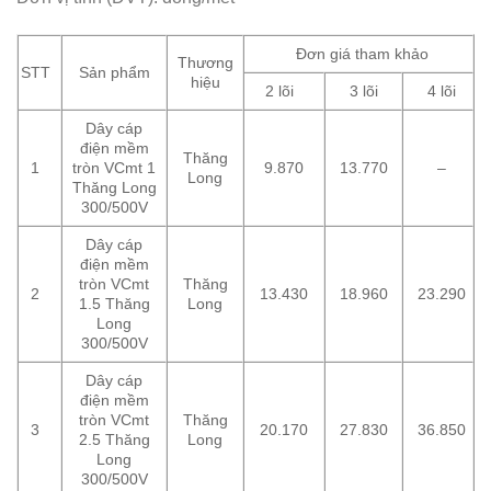
Đơn giá tham khảo
Thương
STT
Sản phẩm
hiệu
2 lõi
3 lõi
4 lõi
Dây cáp
điện mềm
Thăng
1
tròn VCmt 1
9.870
13.770
–
Long
Thăng Long
300/500V
Dây cáp
điện mềm
tròn VCmt
Thăng
2
13.430
18.960
23.290
1.5 Thăng
Long
Long
300/500V
Dây cáp
điện mềm
tròn VCmt
Thăng
3
20.170
27.830
36.850
2.5 Thăng
Long
Long
300/500V