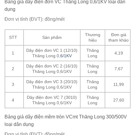
Bảng giá dây điện đơn VC Thăng Long 0,6/1KV loại dân
dụng
Đơn vị tính (ĐVT): đồng/mét
Thương
Đơn giá
STT
Sản phẩm
hiệu
tham khảo
Dây điện đơn VC 1 (12/10)
Thăng
1
4,19
Thăng Long 0,
6/1KV
Long
Dây điện đơn VC 2 (16/10)
Thăng
2
7,67
Thăng Long 0,6/1KV
Long
Dây điện đơn VC 3 (20/10)
Thăng
3
11,99
Thăng Long 0,6/1KV
Long
Dây điện đơn VC 7 (3010)
Thăng
4
27,60
Thăng Long 0,6/1KV
Long
Bảng giá dây điện mềm tròn VCmt Thăng Long 300/500V
loại dân dụng
Đơn vị tính (ĐVT): đồng/mét