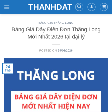
Skip
THANHDAT
to
content
BẢNG GIÁ THĂNG LONG
Bảng Giá Dây Điện Đơn Thăng Long
Mới Nhất 2026 tại đại lý
POSTED ON
24/06/2026
24
Th6