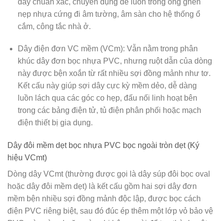
dây chuẩn xác, chuyên dụng để luồn trong ống ghen
nẹp nhựa cứng đi âm tường, âm sàn cho hệ thống ổ
cắm, công tắc nhà ở.
Dây điện đơn VC mềm (VCm):
Vẫn nằm trong phân
khúc dây đơn bọc nhựa PVC, nhưng ruột dẫn của dòng
này được bện xoắn từ rất nhiều sợi đồng mảnh như tơ.
Kết cấu này giúp sợi dây cực kỳ mềm dẻo, dễ dàng
luồn lách qua các góc co hẹp, đấu nối linh hoạt bên
trong các bảng điện tử, tủ điện phân phối hoặc mạch
điện thiết bị gia dụng.
Dây đôi mềm dẹt bọc nhựa PVC bọc ngoài tròn dẹt (Ký
hiệu VCmt)
Dòng dây VCmt (thường được gọi là dây súp đôi bọc oval
hoặc dây đôi mềm dẹt) là kết cấu gồm hai sợi dây đơn
mềm bện nhiều sợi đồng mảnh độc lập, được bọc cách
điện PVC riêng biệt, sau đó đúc ép thêm một lớp vỏ bảo vệ