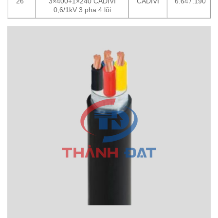
26
3×400+1×240 CADIVI
CADIVI
6.647.190
0,6/1kV 3 pha 4 lõi