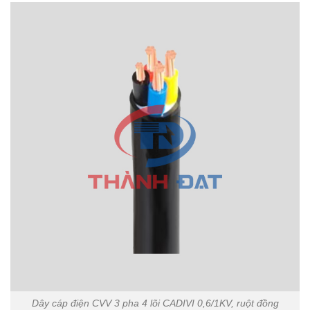
Dây cáp điện CVV 3 pha 4 lõi CADIVI 0,6/1KV, ruột đồng