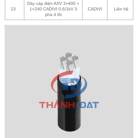
Dây cáp điện AXV 3×400 +
23
1×240 CADIVI 0,6/1kV 3
CADIVI
Liên hệ
pha 4 lõi