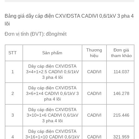
Bảng giá dây cáp điện CXV/DSTA CADIVI 0,6/1kV 3 pha 4
lõi
Đơn vị tính (ĐVT): đồng/mét
Thương
Đơn giá
STT
Sản phẩm
hiệu
tham khảo
Dây cáp điện CXV/DSTA
1
3×4+1×2.5 CADIVI 0,6/1kV
CADIVI
114.037
3 pha 4 lõi
Dây cáp điện CXV/DSTA
2
3×6+1×4 CADIVI 0,6/1kV 3
CADIVI
146.278
pha 4 lõi
Dây cáp điện CXV/DSTA
3
3×10+1×6 CADIVI 0,6/1kV
CADIVI
215.446
3 pha 4 lõi
Dây cáp điện CXV/DSTA
4
3×16+1×10 CADIVI 0,6/1kV
CADIVI
321.959