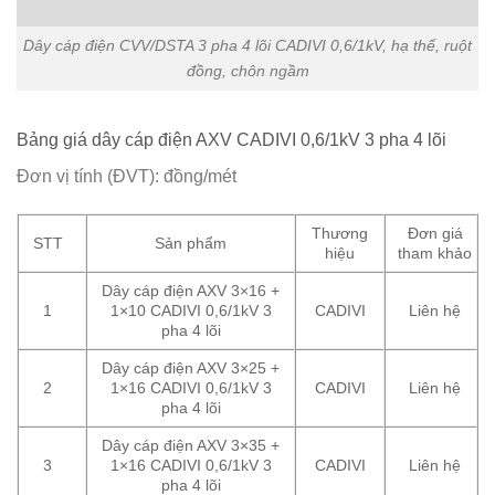
Dây cáp điện CVV/DSTA 3 pha 4 lõi CADIVI 0,6/1kV, hạ thế, ruột
đồng, chôn ngầm
Bảng giá dây cáp điện AXV CADIVI 0,6/1kV 3 pha 4 lõi
Đơn vị tính (ĐVT): đồng/mét
Thương
Đơn giá
STT
Sản phẩm
hiệu
tham khảo
Dây cáp điện AXV 3×16 +
1
1×10 CADIVI 0,6/1kV 3
CADIVI
Liên hệ
pha 4 lõi
Dây cáp điện AXV 3×25 +
2
1×16 CADIVI 0,6/1kV 3
CADIVI
Liên hệ
pha 4 lõi
Dây cáp điện AXV 3×35 +
3
1×16 CADIVI 0,6/1kV 3
CADIVI
Liên hệ
pha 4 lõi