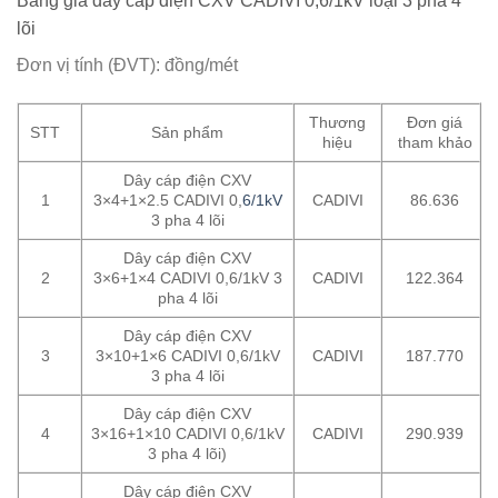
Bảng giá dây cáp điện CXV CADIVI 0,6/1kV loại 3 pha 4
lõi
Đơn vị tính (ĐVT): đồng/mét
Thương
Đơn giá
STT
Sản phẩm
hiệu
tham khảo
Dây cáp điện CXV
1
3×4+1×2.5 CADIVI 0,
6/1kV
CADIVI
86.636
3 pha 4 lõi
Dây cáp điện CXV
2
3×6+1×4 CADIVI 0,6/1kV 3
CADIVI
122.364
pha 4 lõi
Dây cáp điện CXV
3
3×10+1×6 CADIVI 0,6/1kV
CADIVI
187.770
3 pha 4 lõi
Dây cáp điện CXV
4
3×16+1×10 CADIVI 0,6/1kV
CADIVI
290.939
3 pha 4 lõi)
Dây cáp điện CXV