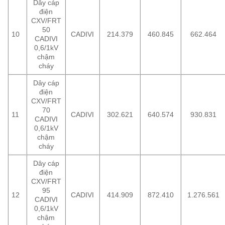
Dây cáp
điện
CXV/FRT
50
10
CADIVI
214.379
460.845
662.464
CADIVI
0,6/1kV
chậm
cháy
Dây cáp
điện
CXV/FRT
70
11
CADIVI
302.621
640.574
930.831
CADIVI
0,6/1kV
chậm
cháy
Dây cáp
điện
CXV/FRT
95
12
CADIVI
414.909
872.410
1.276.561
CADIVI
0,6/1kV
chậm