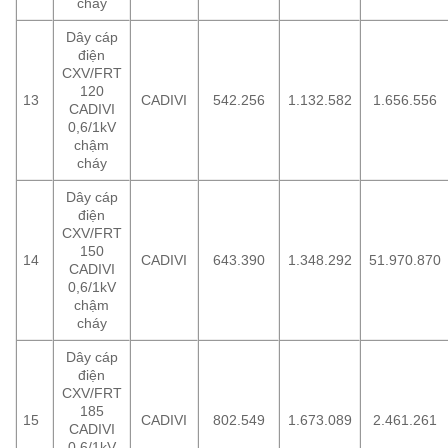
cháy
Dây cáp
điện
CXV/FRT
120
13
CADIVI
542.256
1.132.582
1.656.556
CADIVI
0,6/1kV
chậm
cháy
Dây cáp
điện
CXV/FRT
150
14
CADIVI
643.390
1.348.292
51.970.870
CADIVI
0,6/1kV
chậm
cháy
Dây cáp
điện
CXV/FRT
185
15
CADIVI
802.549
1.673.089
2.461.261
CADIVI
0,6/1kV