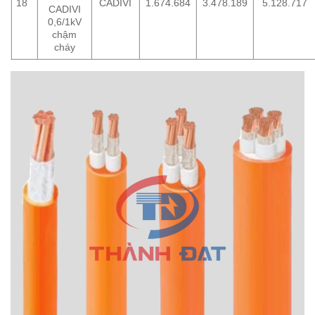
18
CADIVI
1.674.684
3.478.189
5.128.717
CADIVI
0,6/1kV
chậm
cháy