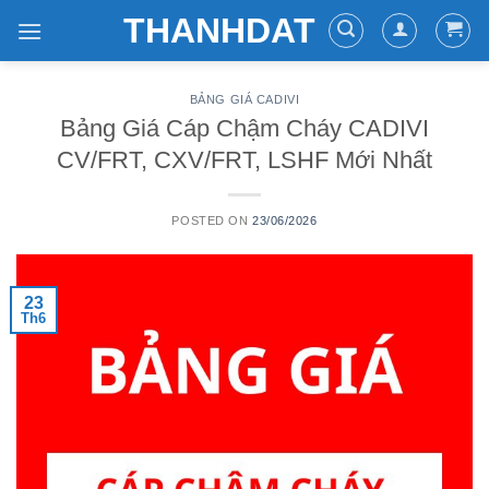
Skip
THANHDAT
to
content
BẢNG GIÁ CADIVI
Bảng Giá Cáp Chậm Cháy CADIVI
CV/FRT, CXV/FRT, LSHF Mới Nhất
POSTED ON
23/06/2026
23
Th6