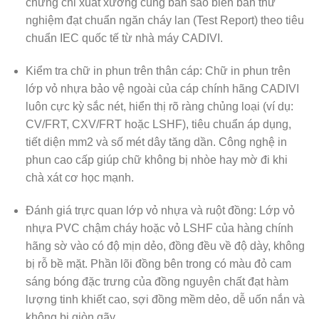
chứng chỉ xuất xưởng cùng bản sao biên bản thử
nghiệm đạt chuẩn ngăn cháy lan (Test Report) theo tiêu
chuẩn IEC quốc tế từ nhà máy CADIVI.
Kiểm tra chữ in phun trên thân cáp:
Chữ in phun trên
lớp vỏ nhựa bảo vệ ngoài của cáp chính hãng CADIVI
luôn cực kỳ sắc nét, hiển thị rõ ràng chủng loại (ví dụ:
CV/FRT, CXV/FRT hoặc LSHF), tiêu chuẩn áp dụng,
tiết diện mm2 và số mét dây tăng dần. Công nghệ in
phun cao cấp giúp chữ không bị nhòe hay mờ đi khi
chà xát cơ học mạnh.
Đánh giá trực quan lớp vỏ nhựa và ruột đồng:
Lớp vỏ
nhựa PVC chậm cháy hoặc vỏ LSHF của hàng chính
hãng sờ vào có độ mịn dẻo, đồng đều về độ dày, không
bị rỗ bề mặt. Phần lõi đồng bên trong có màu đỏ cam
sáng bóng đặc trưng của đồng nguyên chất đạt hàm
lượng tinh khiết cao, sợi đồng mềm dẻo, dễ uốn nắn và
không bị giòn gãy.