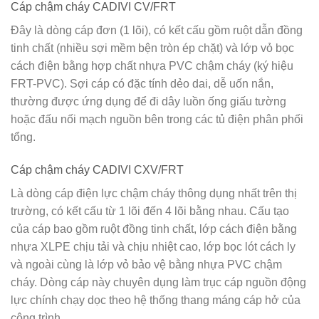
Cáp chậm cháy CADIVI CV/FRT
Đây là dòng cáp đơn (1 lõi), có kết cấu gồm ruột dẫn đồng
tinh chất (nhiều sợi mềm bện tròn ép chặt) và lớp vỏ bọc
cách điện bằng hợp chất nhựa PVC chậm cháy (ký hiệu
FRT-PVC). Sợi cáp có đặc tính dẻo dai, dễ uốn nắn,
thường được ứng dụng để đi dây luồn ống giấu tường
hoặc đấu nối mạch nguồn bên trong các tủ điện phân phối
tổng.
Cáp chậm cháy CADIVI CXV/FRT
Là dòng cáp điện lực chậm cháy thông dụng nhất trên thị
trường, có kết cấu từ 1 lõi đến 4 lõi bằng nhau. Cấu tạo
của cáp bao gồm ruột đồng tinh chất, lớp cách điện bằng
nhựa XLPE chịu tải và chịu nhiệt cao, lớp bọc lót cách ly
và ngoài cùng là lớp vỏ bảo vệ bằng nhựa PVC chậm
cháy. Dòng cáp này chuyên dụng làm trục cáp nguồn động
lực chính chạy dọc theo hệ thống thang máng cáp hở của
công trình.