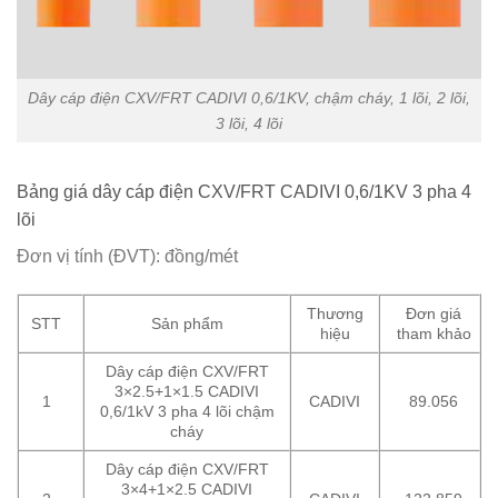
Dây cáp điện CXV/FRT CADIVI 0,6/1KV, chậm cháy, 1 lõi, 2 lõi,
3 lõi, 4 lõi
Bảng giá dây cáp điện CXV/FRT CADIVI 0,6/1KV 3 pha 4
lõi
Đơn vị tính (ĐVT): đồng/mét
Thương
Đơn giá
STT
Sản phẩm
hiệu
tham khảo
Dây cáp điện CXV/FRT
3×2.5+1×1.5 CADIVI
1
CADIVI
89.056
0,6/1kV 3 pha 4 lõi chậm
cháy
Dây cáp điện CXV/FRT
3×4+1×2.5 CADIVI