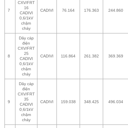
CXV/FRT
16
7
CADIVI
76.164
176.363
244.860
CADIVI
0,6/1kV
chậm
cháy
Dây cáp
điện
CXV/FRT
25
8
CADIVI
116.864
261.382
369.369
CADIVI
0,6/1kV
chậm
cháy
Dây cáp
điện
CXV/FRT
35
9
CADIVI
159.038
348.425
496.034
CADIVI
0,6/1kV
chậm
cháy