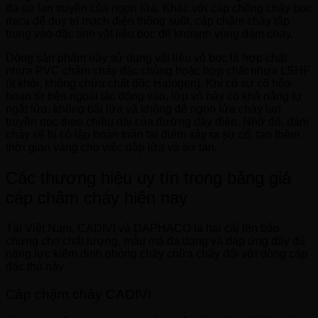
đa sự lan truyền của ngọn lửa. Khác với cáp chống cháy bọc
mica để duy trì mạch điện thông suốt, cáp chậm cháy tập
trung vào đặc tính vật liệu bọc để khoanh vùng đám cháy.
Dòng sản phẩm này sử dụng vật liệu vỏ bọc là hợp chất
nhựa PVC chậm cháy đặc chủng hoặc hợp chất nhựa LSHF
(ít khói, không chứa chất độc Halogen). Khi có sự cố hỏa
hoạn từ bên ngoài tác động vào, lớp vỏ này có khả năng tự
ngắt lửa, không bắt lửa và không để ngọn lửa cháy lan
truyền dọc theo chiều dài của đường dây điện. Nhờ đó, đám
cháy sẽ bị cô lập hoàn toàn tại điểm xảy ra sự cố, tạo thêm
thời gian vàng cho việc dập lửa và sơ tán.
Các thương hiệu uy tín trong bảng giá
cáp chậm cháy hiện nay
Tại Việt Nam, CADIVI và DAPHACO là hai cái tên bảo
chứng cho chất lượng, mẫu mã đa dạng và đáp ứng đầy đủ
năng lực kiểm định phòng cháy chữa cháy đối với dòng cáp
đặc thù này.
Cáp chậm cháy CADIVI