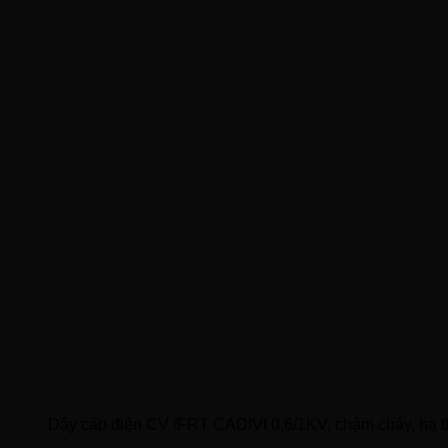
Dây cáp điện CV /FRT CADIVI 0,6/1KV, chậm cháy, hạ t