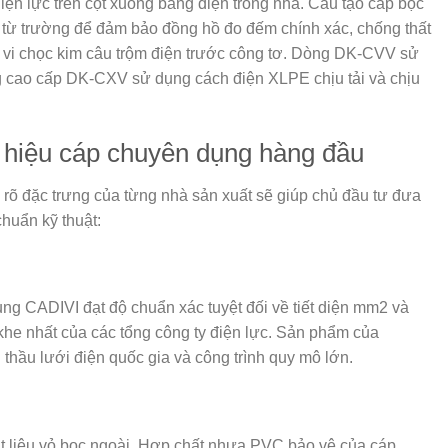
iện lực trên cột xuống bảng điện trong nhà. Cấu tạo cáp bọc
u từ trường để đảm bảo đồng hồ đo đếm chính xác, chống thất
 vi chọc kim câu trộm điện trước công tơ. Dòng DK-CVV sử
g cao cấp DK-CXV sử dụng cách điện XLPE chịu tải và chịu
 hiệu cáp chuyên dụng hàng đầu
u rõ đặc trưng của từng nhà sản xuất sẽ giúp chủ đầu tư đưa
chuẩn kỹ thuật:
ng CADIVI đạt độ chuẩn xác tuyệt đối về tiết diện mm2 và
he nhất của các tổng công ty điện lực. Sản phẩm của
thầu lưới điện quốc gia và công trình quy mô lớn.
 liệu vỏ bọc ngoài. Hợp chất nhựa PVC bảo vệ của cáp