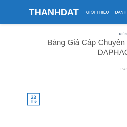
Skip
THANHDAT
to
GIỚI THIỆU
DANH
content
KIẾ
Bảng Giá Cáp Chuyên 
DAPHAC
PO
23
Th6