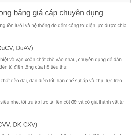
ong bảng giá cáp chuyên dụng
nguồn lưới và hệ thống đo đếm công tơ điện lực được chia
 DuCV, DuAV)
 biệt và vặn xoắn chặt chẽ vào nhau, chuyên dụng để dẫn
ến tủ điện tổng của hộ tiêu thụ:
chất dẻo dai, dẫn điện tốt, hạn chế sụt áp và chịu lực treo
iêu nhẹ, tối ưu áp lực tải lên cột đỡ và có giá thành vật tư
-CVV, DK-CXV)