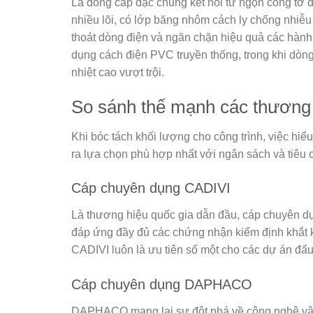
Là dòng cáp đặc chủng kết nối từ ngọn công tơ đ
nhiều lõi, có lớp băng nhôm cách ly chống nhiễ
thoát dòng điện và ngăn chặn hiệu quả các hành
dụng cách điện PVC truyền thống, trong khi dòn
nhiệt cao vượt trội.
So sánh thế mạnh các thương
Khi bóc tách khối lượng cho công trình, việc hiể
ra lựa chọn phù hợp nhất với ngân sách và tiêu 
Cáp chuyên dụng CADIVI
Là thương hiệu quốc gia dẫn đầu, cáp chuyên dụ
đáp ứng đầy đủ các chứng nhận kiểm định khắt k
CADIVI luôn là ưu tiên số một cho các dự án đấu 
Cáp chuyên dụng DAPHACO
DAPHACO mang lại sự đột phá về công nghệ vật