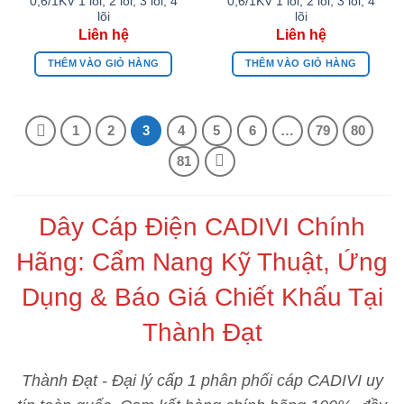
0,6/1KV 1 lõi, 2 lõi, 3 lõi, 4
0,6/1KV 1 lõi, 2 lõi, 3 lõi, 4
lõi
lõi
THÊM VÀO GIỎ HÀNG
THÊM VÀO GIỎ HÀNG
1
2
3
4
5
6
…
79
80
81
Dây Cáp Điện CADIVI Chính
Hãng: Cẩm Nang Kỹ Thuật, Ứng
Dụng & Báo Giá Chiết Khấu Tại
Thành Đạt
Thành Đạt - Đại lý cấp 1 phân phối cáp CADIVI uy