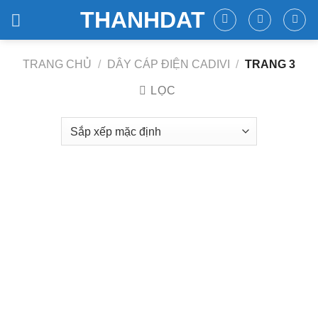
Skip
THANHDAT
to
content
TRANG CHỦ
/
DÂY CÁP ĐIỆN CADIVI
/
TRANG 3
LỌC