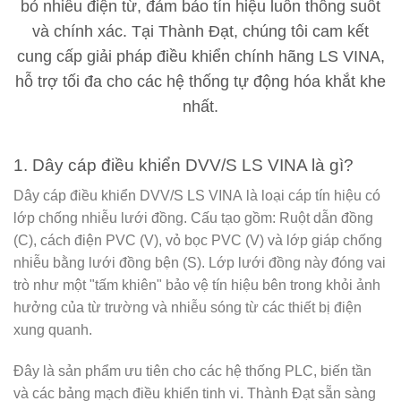
bỏ nhiễu điện từ, đảm bảo tín hiệu luôn thông suốt
và chính xác. Tại
Thành Đạt
, chúng tôi cam kết
cung cấp giải pháp điều khiển chính hãng LS VINA,
hỗ trợ tối đa cho các hệ thống tự động hóa khắt khe
nhất.
1. Dây cáp điều khiển DVV/S LS VINA là gì?
Dây cáp điều khiển DVV/S LS VINA
là loại cáp tín hiệu có
lớp chống nhiễu lưới đồng. Cấu tạo gồm: Ruột dẫn đồng
(C), cách điện PVC (V), vỏ bọc PVC (V) và lớp giáp chống
nhiễu bằng lưới đồng bện (S). Lớp lưới đồng này đóng vai
trò như một "tấm khiên" bảo vệ tín hiệu bên trong khỏi ảnh
hưởng của từ trường và nhiễu sóng từ các thiết bị điện
xung quanh.
Đây là sản phẩm ưu tiên cho các hệ thống PLC, biến tần
và các bảng mạch điều khiển tinh vi.
Thành Đạt
sẵn sàng