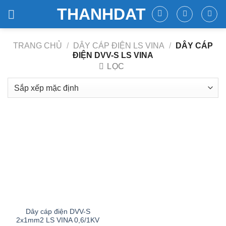
Skip
THANHDAT
to
content
TRANG CHỦ
/
DÂY CÁP ĐIỆN LS VINA
/
DÂY CÁP
ĐIỆN DVV-S LS VINA
LỌC
Dây cáp điện DVV-S
2x1mm2 LS VINA 0,6/1KV