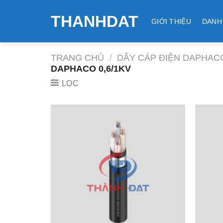
Skip
THANHDAT
to
GIỚI THIỆU
DANH
content
TRANG CHỦ
/
DÂY CÁP ĐIỆN DAPHAC
DAPHACO 0,6/1KV
LỌC