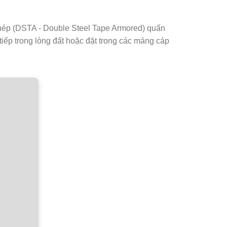
hép (DSTA - Double Steel Tape Armored)
quấn
iếp trong lòng đất hoặc đặt trong các máng cáp