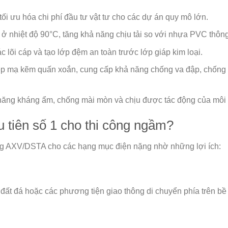
tối ưu hóa chi phí đầu tư vật tư cho các dự án quy mô lớn.
 ở nhiệt độ 90°C, tăng khả năng chịu tải so với nhựa PVC thôn
c lõi cáp và tạo lớp đệm an toàn trước lớp giáp kim loại.
ép mạ kẽm quấn xoắn, cung cấp khả năng chống va đập, chống 
năng kháng ẩm, chống mài mòn và chịu được tác động của môi 
 tiên số 1 cho thi công ngầm?
g AXV/DSTA cho các hạng mục điện nặng nhờ những lợi ích:
 đất đá hoặc các phương tiện giao thông di chuyển phía trên bề