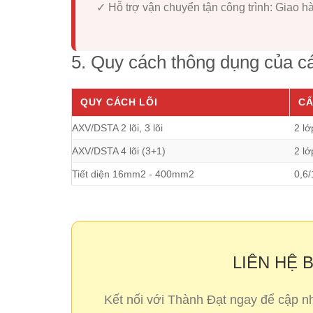
✓ Hỗ trợ vận chuyển tận công trình:
Giao hà
5. Quy cách thông dụng của 
QUY CÁCH LÕI
CẤ
AXV/DSTA 2 lõi, 3 lõi
2 l
AXV/DSTA 4 lõi (3+1)
2 l
Tiết diện 16mm2 - 400mm2
0,6
LIÊN HỆ 
Kết nối với Thành Đạt ngay để cập 