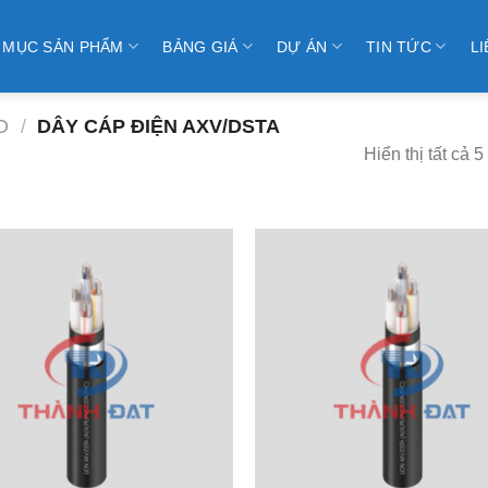
 MỤC SẢN PHẨM
BẢNG GIÁ
DỰ ÁN
TIN TỨC
LI
O
/
DÂY CÁP ĐIỆN AXV/DSTA
Hiển thị tất cả 5