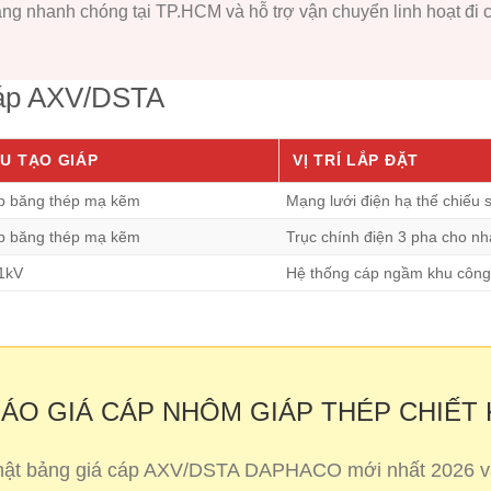
ng nhanh chóng tại TP.HCM và hỗ trợ vận chuyển linh hoạt đi c
cáp AXV/DSTA
U TẠO GIÁP
VỊ TRÍ LẮP ĐẶT
ớp băng thép mạ kẽm
Mạng lưới điện hạ thế chiếu s
ớp băng thép mạ kẽm
Trục chính điện 3 pha cho n
/1kV
Hệ thống cáp ngầm khu công
BÁO GIÁ CÁP NHÔM GIÁP THÉP CHIẾT
nhật bảng giá cáp AXV/DSTA DAPHACO mới nhất 2026 và 