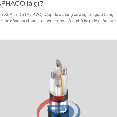
APHACO là gì?
num / XLPE / DSTA / PVC). Cáp được tăng cường lớp
giáp băng t
 tác động va chạm, lực nén cơ học lớn, phù hợp để chôn trực t