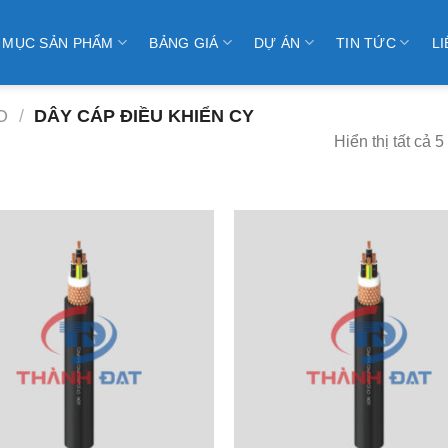
 MỤC SẢN PHẨM
BẢNG GIÁ
DỰ ÁN
TIN TỨC
LI
O
/
DÂY CÁP ĐIỀU KHIỂN CY
Hiển thị tất cả 5