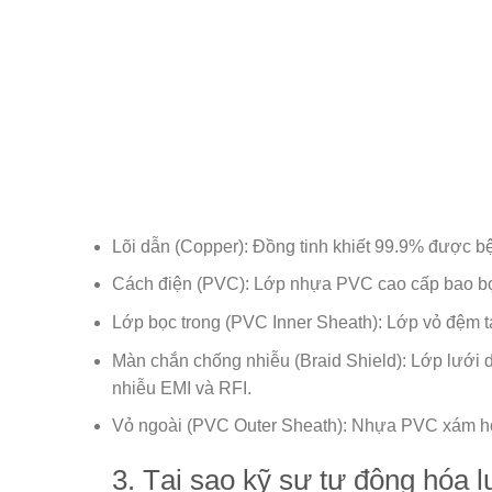
Lõi dẫn (Copper):
Đồng tinh khiết 99.9% được bện
Cách điện (PVC):
Lớp nhựa PVC cao cấp bao bọc 
Lớp bọc trong (PVC Inner Sheath):
Lớp vỏ đệm tạ
Màn chắn chống nhiễu (Braid Shield):
Lớp lưới d
nhiễu EMI và RFI.
Vỏ ngoài (PVC Outer Sheath):
Nhựa PVC xám hoặc
3. Tại sao kỹ sư tự động hóa 