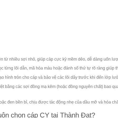
 từ nhiều sợi nhỏ, giúp cáp cực kỳ mềm dẻo, dễ dàng uốn lượn
từng lõi dẫn, mã hóa màu hoặc đánh số thứ tự rõ ràng giúp thợ
o hình tròn cho cáp và bảo vệ các lõi dây trước khi đến lớp lư
ệt bằng các sợi đồng mạ kẽm (hoặc đồng nguyên chất) bao quanh 
 đen bền bỉ, chịu được tác động nhẹ của dầu mỡ và hóa chất
luôn chọn cáp CY tại Thành Đạt?