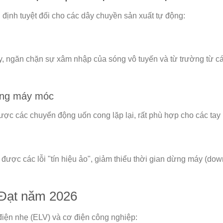
nh tuyệt đối cho các dây chuyền sản xuất tự động:
, ngăn chặn sự xâm nhập của sóng vô tuyến và từ trường từ cá
ường máy móc
ược các chuyển động uốn cong lặp lại, rất phù hợp cho các tay m
ược các lỗi "tín hiệu ảo", giảm thiểu thời gian dừng máy (down
 Đạt năm 2026
điện nhẹ (ELV) và cơ điện công nghiệp: