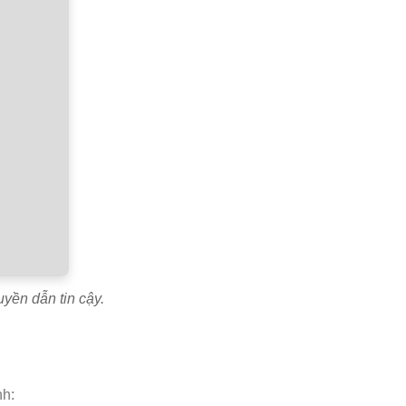
yền dẫn tin cậy.
nh: