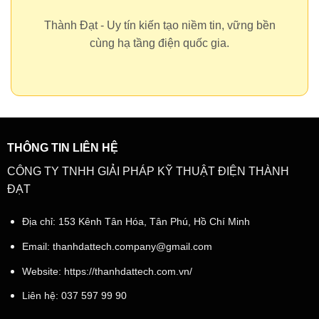
Thành Đạt - Uy tín kiến tạo niềm tin, vững bền
cùng hạ tầng điện quốc gia.
THÔNG TIN LIÊN HỆ
CÔNG TY TNHH GIẢI PHÁP KỸ THUẬT ĐIỆN THÀNH
ĐẠT
Địa chỉ: 153 Kênh Tân Hóa, Tân Phú, Hồ Chí Minh
Email:
thanhdattech.company@gmail.com
Website: https://thanhdattech.com.vn/
Liên hệ:
037 597 99 90