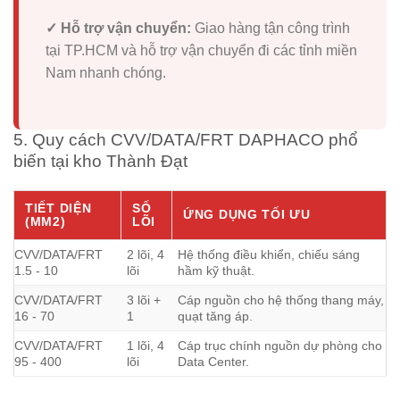
✓ Hỗ trợ vận chuyển:
Giao hàng tận công trình
tại TP.HCM và hỗ trợ vận chuyển đi các tỉnh miền
Nam nhanh chóng.
5. Quy cách CVV/DATA/FRT DAPHACO phổ
biến tại kho Thành Đạt
TIẾT DIỆN
SỐ
ỨNG DỤNG TỐI ƯU
(MM2)
LÕI
CVV/DATA/FRT
2 lõi, 4
Hệ thống điều khiển, chiếu sáng
1.5 - 10
lõi
hầm kỹ thuật.
CVV/DATA/FRT
3 lõi +
Cáp nguồn cho hệ thống thang máy,
16 - 70
1
quạt tăng áp.
CVV/DATA/FRT
1 lõi, 4
Cáp trục chính nguồn dự phòng cho
95 - 400
lõi
Data Center.