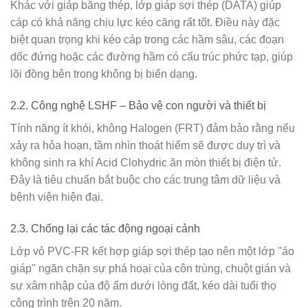
Khác với giáp băng thép, lớp giáp sợi thép (DATA) giúp
cáp có khả năng chịu lực kéo căng rất tốt. Điều này đặc
biệt quan trọng khi kéo cáp trong các hầm sâu, các đoạn
dốc đứng hoặc các đường hầm có cấu trúc phức tạp, giúp
lõi đồng bên trong không bị biến dạng.
2.2. Công nghệ LSHF – Bảo vệ con người và thiết bị
Tính năng ít khói, không Halogen (FRT) đảm bảo rằng nếu
xảy ra hỏa hoạn, tầm nhìn thoát hiểm sẽ được duy trì và
không sinh ra khí Acid Clohydric ăn mòn thiết bị điện tử.
Đây là tiêu chuẩn bắt buộc cho các trung tâm dữ liệu và
bệnh viện hiện đại.
2.3. Chống lại các tác động ngoại cảnh
Lớp vỏ PVC-FR kết hợp giáp sợi thép tạo nên một lớp "áo
giáp" ngăn chặn sự phá hoại của côn trùng, chuột gián và
sự xâm nhập của độ ẩm dưới lòng đất, kéo dài tuổi thọ
công trình trên 20 năm.