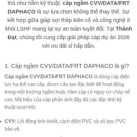
thù như hầm kỹ thuật,
cáp ngầm CVV/DATA/FRT
DAPHACO
là sự lựa chọn không thể thay thế. Sự
kết hợp giữa giáp sợi thép kiên cố và công nghệ ít
khói LSHF mang lại sự an toàn tuyệt đối. Tại
Thành
Đạt
, chúng tôi cung cấp giải pháp cáp dự án 2026
với ưu đãi sỉ hấp dẫn.
1. Cáp ngầm CVV/DATA/FRT DAPHACO là gì?
Cáp ngầm CVV/DATA/FRT DAPHACO
là dòng cáp điện
lực hạ thế cao cấp, được cấu tạo đặc biệt để hoạt động
trong môi trường ngầm hoặc hầm cáp có nguy cơ cháy nổ
cao. Mã hiệu của cáp phản ánh đầy đủ các đặc tính kỹ
thuật vượt trội:
CVV:
Lõi đồng tinh khiết, cách điện PVC và vỏ bọc PVC
bảo vệ.