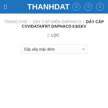
Skip
THANHDAT
to
content
TRANG CHỦ
/
DÂY CÁP ĐIỆN DAPHACO
/
DÂY CÁP
CVV/DATA/FRT DAPHACO 0,6/1KV
LỌC