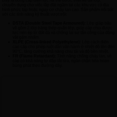
Đây là dòng cáp điện lực hạ thế được thiết kế đa lớp,
chuyên dụng cho việc lắp đặt ngầm tại các khu vực có địa
hình phức tạp hoặc nguy cơ cháy lan cao. Sản phẩm nổi bật
với các tính năng kỹ thuật vượt trội:
DSTA (Double Steel Tape Armoured):
Lớp giáp bảo
vệ gồm 2 lớp băng thép quấn lớp, giúp cáp chịu được
lực nén ép từ đất đá và chống lại sự tấn công của động
vật gặm nhấm.
XLPE (Cross-linked Polyethylene):
Lớp cách điện
cao cấp cho phép ruột dẫn vận hành ở nhiệt độ lên đến
90°C, tăng cường khả năng chịu tải và độ bền nhiệt.
FR (Flame Retardant):
Tính năng chống cháy lan, vỏ
cáp có khả năng tự dập tắt lửa, ngăn chặn hỏa hoạn
bùng phát theo đường dây.