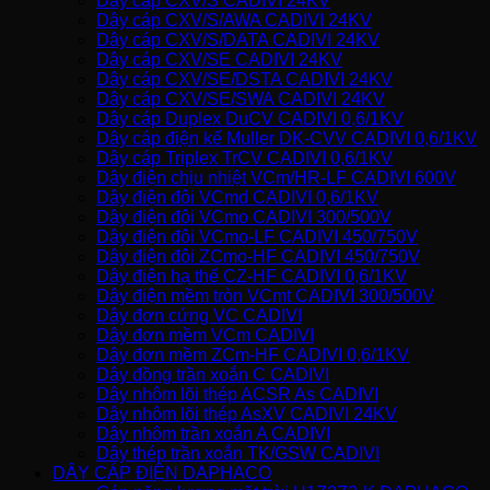
Dây cáp CXV/S CADIVI 24KV
Dây cáp CXV/S/AWA CADIVI 24KV
Dây cáp CXV/S/DATA CADIVI 24KV
Dây cáp CXV/SE CADIVI 24KV
Dây cáp CXV/SE/DSTA CADIVI 24KV
Dây cáp CXV/SE/SWA CADIVI 24KV
Dây cáp Duplex DuCV CADIVI 0,6/1KV
Dây cáp điện kế Muller DK-CVV CADIVI 0,6/1KV
Dây cáp Triplex TrCV CADIVI 0,6/1KV
Dây điện chịu nhiệt VCm/HR-LF CADIVI 600V
Dây điện đôi VCmd CADIVI 0,6/1KV
Dây điện đôi VCmo CADIVI 300/500V
Dây điện đôi VCmo-LF CADIVI 450/750V
Dây điện đôi ZCmo-HF CADIVI 450/750V
Dây điện hạ thế CZ-HF CADIVI 0,6/1KV
Dây điện mềm tròn VCmt CADIVI 300/500V
Dây đơn cứng VC CADIVI
Dây đơn mềm VCm CADIVI
Dây đơn mềm ZCm-HF CADIVI 0,6/1KV
Dây đồng trần xoắn C CADIVI
Dây nhôm lõi thép ACSR As CADIVI
Dây nhôm lõi thép AsXV CADIVI 24KV
Dây nhôm trần xoắn A CADIVI
Dây thép trần xoắn TK/GSW CADIVI
DÂY CÁP ĐIỆN DAPHACO