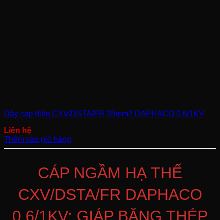
Dây cáp điện CXV/DSTA/FR 35mm2 DAPHACO 0,6/1KV
Thêm vào giỏ hàng
CÁP NGẦM HẠ THẾ
CXV/DSTA/FR DAPHACO
0,6/1KV: GIÁP BĂNG THÉP