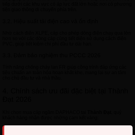
tiếp dưới các khu vực có áp lực đất lớn hoặc nơi có phương
tiện giao thông di chuyển phía trên.
3.2. Hiệu suất tải điện cao và ổn định
Nhờ cách điện XLPE, cáp cho phép dòng điện chạy qua lớn
hơn so với các dòng cáp cùng tiết diện sử dụng cách điện
PVC, giúp tiết kiệm chi phí đầu tư dài hạn.
3.3. Đảm bảo nghiệm thu PCCC 2026
Tính năng chống cháy lan FR giúp công trình đáp ứng các
tiêu chuẩn an toàn hỏa hoạn khắt khe, mang lại sự an tâm
cho chủ đầu tư và nhà thầu.
4. Chính sách ưu đãi đặc biệt tại Thành
Đạt 2026
Khi chọn mua cáp ngầm DAPHACO tại
Thành Đạt
, quý
khách hàng nhận được những cam kết vàng: