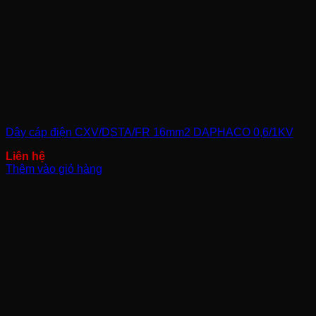
Dây cáp điện CXV/DSTA/FR 16mm2 DAPHACO 0,6/1KV
Thêm vào giỏ hàng