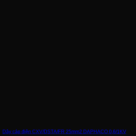
Dây cáp điện CXV/DSTA/FR 25mm2 DAPHACO 0,6/1KV