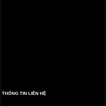
THÔNG TIN LIÊN HỆ
CÔNG TY TNHH GIẢI PHÁP KỸ THUẬT ĐIỆN THÀNH