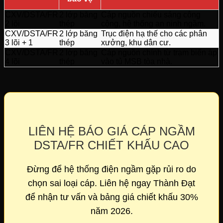
CXV/DSTA/FR
2 lớp băng
Cáp nguồn chiếu sáng công
2 lõi
thép
cộng, hệ thống an ninh ngầm.
CXV/DSTA/FR
2 lớp băng
Trục điện hạ thế cho các phân
3 lõi + 1
thép
xưởng, khu dân cư.
CXV/DSTA/FR
2 lớp băng
Cáp nguồn chính từ trạm biến áp
4 lõi
thép
vào tủ MSB tòa nhà.
LIÊN HỆ BÁO GIÁ CÁP NGẦM
DSTA/FR CHIẾT KHẤU CAO
Đừng để hệ thống điện ngầm gặp rủi ro do
chọn sai loại cáp. Liên hệ ngay Thành Đạt
để nhận tư vấn và bảng giá chiết khấu 30%
năm 2026.