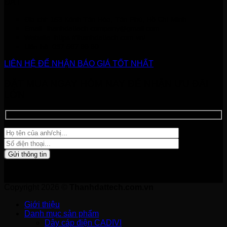
ĐẠT
Địa chỉ: 153 Kênh Tân Hóa, Tân Phú, Hồ Chí Minh
Email:
thanhdattech.company@gmail.com
Website: https://thanhdattech.com.vn/
Liên hệ:
037 597 99 90
LIÊN HỆ ĐỂ NHẬN BÁO GIÁ TỐT NHẤT
ĐẶT MUA NGAY HÔM NAY ĐỂ NHẬN ƯU ĐÃI
LỚN
Copyright 2026 ©
Thanhdattech.com.vn
Giới thiệu
Danh mục sản phẩm
Dây cáp điện CADIVI