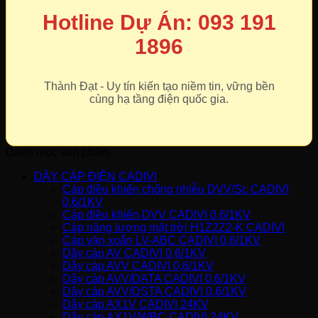
Hotline Dự Án: 093 191
1896
Thành Đạt - Uy tín kiến tạo niềm tin, vững bền
cùng hạ tầng điện quốc gia.
Danh mục sản phẩm
DÂY CÁP ĐIỆN CADIVI
Cáp điều khiển chống nhiễu DVV/Sc CADIVI
0,6/1KV
Cáp điều khiển DVV CADIVI 0,6/1KV
Cáp năng lượng mặt trời H1Z2Z2-K CADIVI
Cáp vặn xoắn LV-ABC CADIVI 0,6/1KV
Dây cáp AV CADIVI 0,6/1KV
Dây cáp AVV CADIVI 0,6/1KV
Dây cáp AVV/DATA CADIVI 0,6/1KV
Dây cáp AVV/DSTA CADIVI 0,6/1KV
Dây cáp AX1V CADIVI 24KV
Dây cáp AX1V/WBC CADIVI 24KV