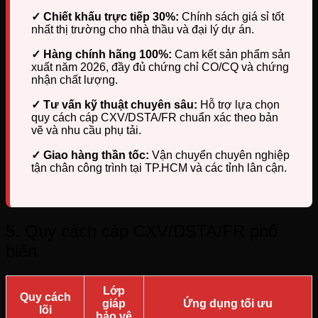
✓ Chiết khấu trực tiếp 30%:
Chính sách giá sỉ tốt
nhất thị trường cho nhà thầu và đại lý dự án.
✓ Hàng chính hãng 100%:
Cam kết sản phẩm sản
xuất năm 2026, đầy đủ chứng chỉ CO/CQ và chứng
nhận chất lượng.
✓ Tư vấn kỹ thuật chuyên sâu:
Hỗ trợ lựa chọn
quy cách cáp CXV/DSTA/FR chuẩn xác theo bản
vẽ và nhu cầu phụ tải.
✓ Giao hàng thần tốc:
Vận chuyển chuyên nghiệp
tận chân công trình tại TP.HCM và các tỉnh lân cận.
5. Quy cách cáp CXV/DSTA/FR phổ
biến
Lớp
Quy cách
giáp
Ứng dụng tối ưu
lõi
bảo vệ