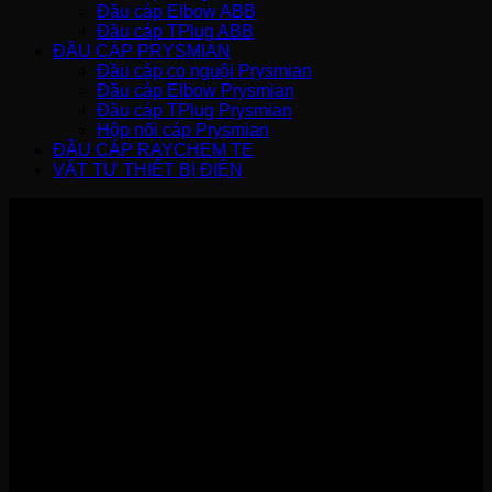
Đầu cáp Elbow ABB
Đầu cáp TPlug ABB
ĐẦU CÁP PRYSMIAN
Đầu cáp co nguội Prysmian
Đầu cáp Elbow Prysmian
Đầu cáp TPlug Prysmian
Hộp nối cáp Prysmian
ĐẦU CÁP RAYCHEM TE
VẬT TƯ THIẾT BỊ ĐIỆN