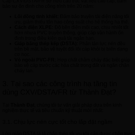
Cáp CXV/DSTA/FR sở hữu cấu trúc vật liệu cao cấp, đảm
bảo sự ổn định cho công trình trên 20 năm:
Lõi đồng tinh khiết:
Đảm bảo truyền tải điện năng tối
ưu, giảm thiểu tổn hao công suất cho hệ thống hạ thế.
Cách điện XLPE:
Độ bền điện môi cao, chịu nhiệt tốt
hơn nhựa PVC truyền thống, giúp cáp vận hành ổn
định trong điều kiện quá tải ngắn hạn.
Giáp băng thép kép (DSTA):
Phân tán lực nén đều
trên bề mặt, bảo vệ tuyệt đối lõi cáp khỏi bị biến dạng
cơ học.
Vỏ ngoài PVC-FR:
Hợp chất chậm cháy đặc biệt giúp
bảo vệ cáp trước các hóa chất trong đất và ngăn chặn
cháy lan.
3. Tại sao các công trình hạ tầng tin
dùng CXV/DSTA/FR từ Thành Đạt?
Tại
Thành Đạt
, chúng tôi tư vấn giải pháp dựa trên kinh
nghiệm thực tế và tiêu chuẩn kỹ thuật mới nhất:
3.1. Chịu lực nén cực tốt cho lắp đặt ngầm
Lớp giáp DSTA là lá chắn thép tối ưu khi cáp được chôn trực