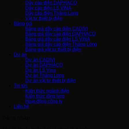
Dây cáp điện DAPHACO
Dây cáp điện LS VINA
Dây cáp điện Thăng Long
Vật tư thiết bị điện
Bảng giá
Bảng giá dây cáp điện CADIVI
Bảng giá dây cáp điện DAPHACO
Bảng giá dây cáp điện LS VINA
Bảng giá dây cáp điện Thăng Long
Bảng giá vật tư thiết bị điện
Dự án
Dự án CADIVI
Dự án DAPHACO
Dự án LS Vina
Dự án Thăng Long
Dự án vật tư thiết bị điện
Tin tức
Kiến thức ngành điện
Kiến thức tổng hợp
Hoạt động công ty
Liên hệ
Đăng nhập
Tên tài khoản hoặc địa chỉ email
*
Bắt buộc