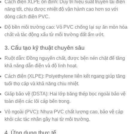
Cách điện XLPE ổn định:
Duy trì hiệu suất truyền tải điện
năng tốt, chịu được nhiệt độ vận hành cao hơn so với
dòng cách điện PVC.
Độ bền môi trường cao:
Vỏ PVC chống lại sự ăn mòn hóa
chất và tác động xấu từ môi trường đất ẩm ướt.
3. Cấu tạo kỹ thuật chuyên sâu
Ruột dẫn:
Đồng nguyên chất, được bện nén chặt để tăng
khả năng dẫn điện và độ linh hoạt.
Cách điện (XLPE):
Polyethylene liên kết ngang giúp tăng
tuổi thọ cáp và khả năng chịu nhiệt.
Giáp bảo vệ (DSTA):
Hai lớp băng thép bọc ngoài bảo vệ
toàn diện các lõi cáp bên trong.
Vỏ ngoài (PVC):
Nhựa PVC chất lượng cao, bảo vệ cáp
khỏi các tác nhân gây hại từ môi trường.
4. Ứng dụng thực tế