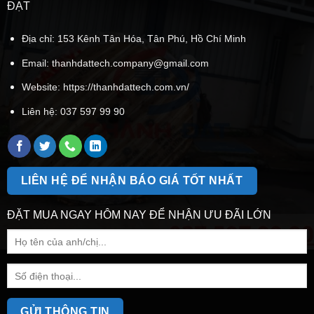
ĐẠT
Địa chỉ: 153 Kênh Tân Hóa, Tân Phú, Hồ Chí Minh
Email:
thanhdattech.company@gmail.com
Website: https://thanhdattech.com.vn/
Liên hệ:
037 597 99 90
LIÊN HỆ ĐỂ NHẬN BÁO GIÁ TỐT NHẤT
ĐẶT MUA NGAY HÔM NAY ĐỂ NHẬN ƯU ĐÃI LỚN