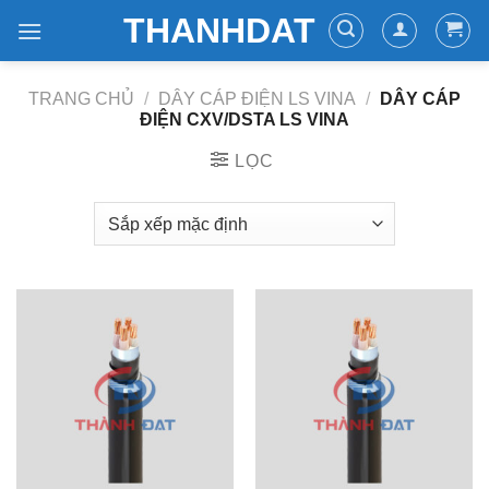
Skip
THANHDAT
to
content
TRANG CHỦ
/
DÂY CÁP ĐIỆN LS VINA
/
DÂY CÁP
ĐIỆN CXV/DSTA LS VINA
LỌC