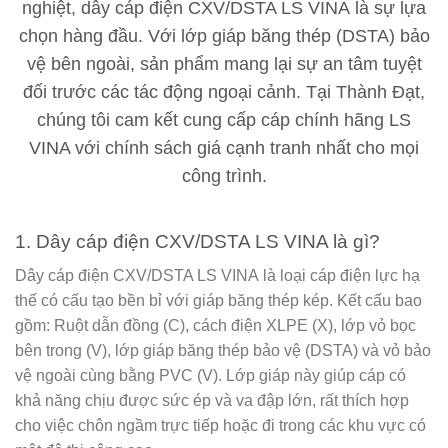
nghiệt,
dây cáp điện CXV/DSTA LS VINA
là sự lựa
chọn hàng đầu. Với lớp giáp băng thép (DSTA) bảo
vệ bên ngoài, sản phẩm mang lại sự an tâm tuyệt
đối trước các tác động ngoại cảnh. Tại
Thành Đạt
,
chúng tôi cam kết cung cấp cáp chính hãng LS
VINA với chính sách giá cạnh tranh nhất cho mọi
công trình.
1. Dây cáp điện CXV/DSTA LS VINA là gì?
Dây cáp điện CXV/DSTA LS VINA
là loại cáp điện lực hạ
thế có cấu tạo bền bỉ với giáp băng thép kép. Kết cấu bao
gồm: Ruột dẫn đồng (C), cách điện XLPE (X), lớp vỏ bọc
bên trong (V), lớp giáp băng thép bảo vệ (DSTA) và vỏ bảo
vệ ngoài cùng bằng PVC (V). Lớp giáp này giúp cáp có
khả năng chịu được sức ép và va đập lớn, rất thích hợp
cho việc chôn ngầm trực tiếp hoặc đi trong các khu vực có