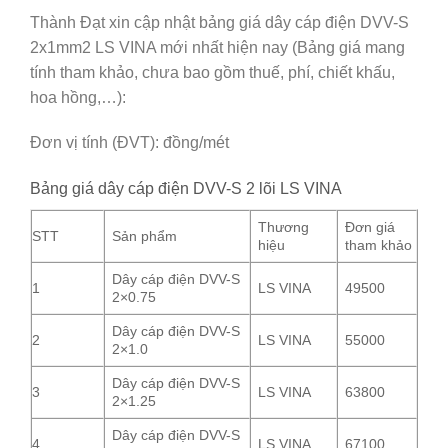
Thành Đạt xin cập nhật bảng giá dây cáp điện DVV-S
2x1mm2 LS VINA mới nhất hiện nay (Bảng giá mang
tính tham khảo, chưa bao gồm thuế, phí, chiết khấu,
hoa hồng,…):
Đơn vị tính (ĐVT): đồng/mét
Bảng giá dây cáp điện DVV-S 2 lõi LS VINA
Thương
Đơn giá
STT
Sản phẩm
hiệu
tham khảo
Dây cáp điện DVV-S
1
LS VINA
49500
2×0.75
Dây cáp điện DVV-S
2
LS VINA
55000
2×1.0
Dây cáp điện DVV-S
3
LS VINA
63800
2×1.25
Dây cáp điện DVV-S
4
LS VINA
67100