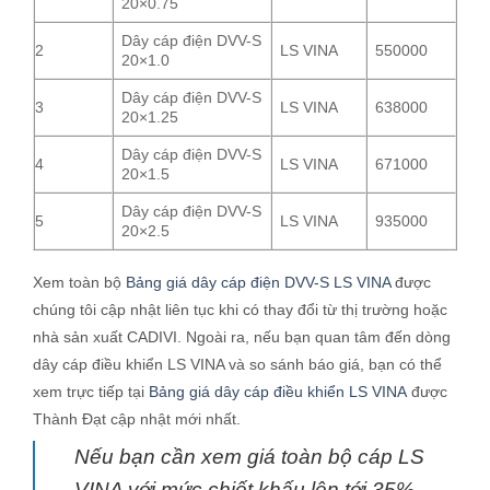
20×0.75
Dây cáp điện DVV-S
2
LS VINA
550000
20×1.0
Dây cáp điện DVV-S
3
LS VINA
638000
20×1.25
Dây cáp điện DVV-S
4
LS VINA
671000
20×1.5
Dây cáp điện DVV-S
5
LS VINA
935000
20×2.5
Xem toàn bộ
Bảng giá dây cáp điện DVV-S LS VINA
được
chúng tôi cập nhật liên tục khi có thay đổi từ thị trường hoặc
nhà sản xuất CADIVI. Ngoài ra, nếu bạn quan tâm đến dòng
dây cáp điều khiển LS VINA và so sánh báo giá, bạn có thể
xem trực tiếp tại
Bảng giá dây cáp điều khiển LS VINA
được
Thành Đạt cập nhật mới nhất.
Nếu bạn cần xem giá toàn bộ cáp LS
VINA với mức chiết khấu lên tới 35%