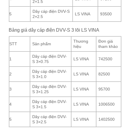
2×1.5
Dây cáp điện DVV-S
5
LS VINA
93500
2×2.5
Bảng giá dây cáp điện DVV-S 3 lõi LS VINA
Thương
Đơn giá
STT
Sản phẩm
hiệu
tham khảo
Dây cáp điện DVV-
1
LS VINA
742500
S 3×0.75
Dây cáp điện DVV-
2
LS VINA
82500
S 3×1.0
Dây cáp điện DVV-
3
LS VINA
95700
S 3×1.25
Dây cáp điện DVV-
4
LS VINA
1006500
S 3×1.5
Dây cáp điện DVV-
5
LS VINA
1402500
S 3×2.5