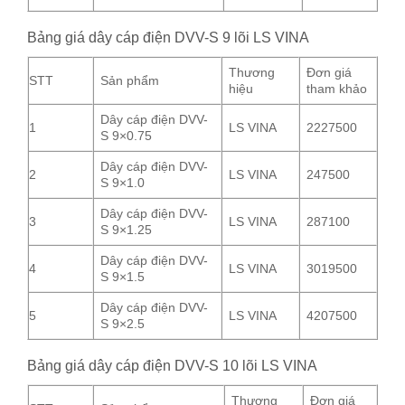
Bảng giá dây cáp điện DVV-S 9 lõi LS VINA
Thương
Đơn giá
STT
Sản phẩm
hiệu
tham khảo
Dây cáp điện DVV-
1
LS VINA
2227500
S 9×0.75
Dây cáp điện DVV-
2
LS VINA
247500
S 9×1.0
Dây cáp điện DVV-
3
LS VINA
287100
S 9×1.25
Dây cáp điện DVV-
4
LS VINA
3019500
S 9×1.5
Dây cáp điện DVV-
5
LS VINA
4207500
S 9×2.5
Bảng giá dây cáp điện DVV-S 10 lõi LS VINA
Thương
Đơn giá