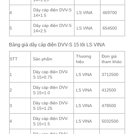
Dây cáp điện DVV-S
4
LS VINA
469700
14×1.5
Dây cáp điện DVV-S
5
LS VINA
654500
14×2.5
Bảng giá dây cáp điện DVV-S 15 lõi LS VINA
Thương
Đơn giá
STT
Sản phẩm
hiệu
tham khảo
Dây cáp điện DVV-
1
LS VINA
3712500
S 15×0.75
Dây cáp điện DVV-
2
LS VINA
412500
S 15×1.0
Dây cáp điện DVV-
3
LS VINA
478500
S 15×1.25
Dây cáp điện DVV-
4
LS VINA
5032500
S 15×1.5