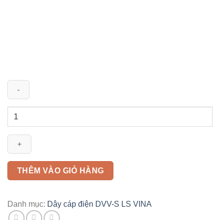
Dây
cáp
điện
DVV-
S
2x1mm2
THÊM VÀO GIỎ HÀNG
LS
VINA
0,6/1KV
Danh mục:
Dây cáp điện DVV-S LS VINA
số