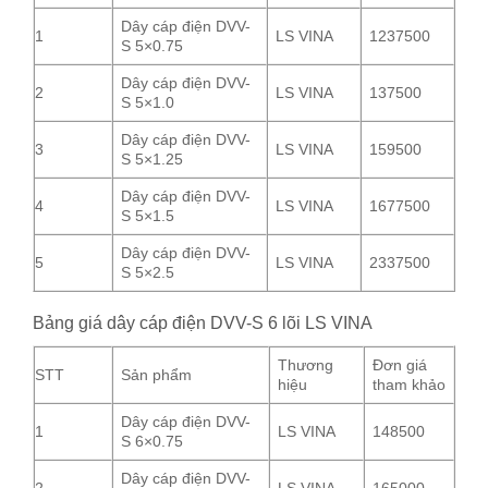
Dây cáp điện DVV-
1
LS VINA
1237500
S 5×0.75
Dây cáp điện DVV-
2
LS VINA
137500
S 5×1.0
Dây cáp điện DVV-
3
LS VINA
159500
S 5×1.25
Dây cáp điện DVV-
4
LS VINA
1677500
S 5×1.5
Dây cáp điện DVV-
5
LS VINA
2337500
S 5×2.5
Bảng giá dây cáp điện DVV-S 6 lõi LS VINA
Thương
Đơn giá
STT
Sản phẩm
hiệu
tham khảo
Dây cáp điện DVV-
1
LS VINA
148500
S 6×0.75
Dây cáp điện DVV-