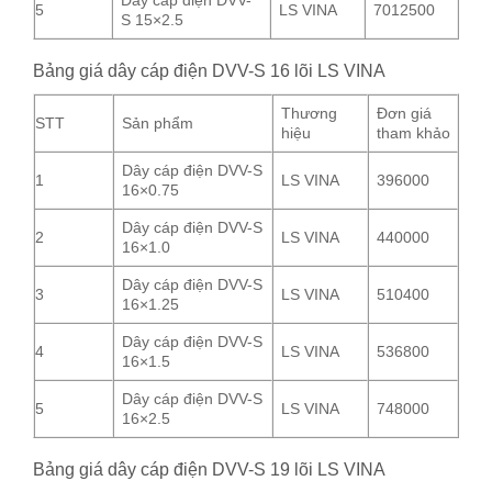
Dây cáp điện DVV-
5
LS VINA
7012500
S 15×2.5
Bảng giá dây cáp điện DVV-S 16 lõi LS VINA
Thương
Đơn giá
STT
Sản phẩm
hiệu
tham khảo
Dây cáp điện DVV-S
1
LS VINA
396000
16×0.75
Dây cáp điện DVV-S
2
LS VINA
440000
16×1.0
Dây cáp điện DVV-S
3
LS VINA
510400
16×1.25
Dây cáp điện DVV-S
4
LS VINA
536800
16×1.5
Dây cáp điện DVV-S
5
LS VINA
748000
16×2.5
Bảng giá dây cáp điện DVV-S 19 lõi LS VINA