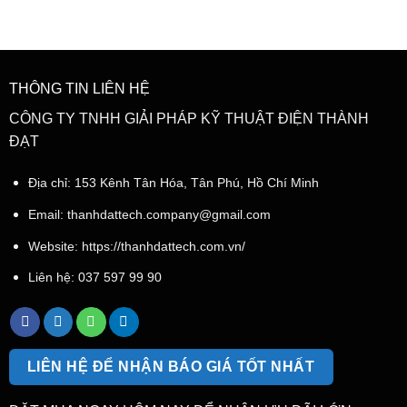
THÔNG TIN LIÊN HỆ
CÔNG TY TNHH GIẢI PHÁP KỸ THUẬT ĐIỆN THÀNH
ĐẠT
Địa chỉ: 153 Kênh Tân Hóa, Tân Phú, Hồ Chí Minh
Email:
thanhdattech.company@gmail.com
Website: https://thanhdattech.com.vn/
Liên hệ:
037 597 99 90
LIÊN HỆ ĐỂ NHẬN BÁO GIÁ TỐT NHẤT