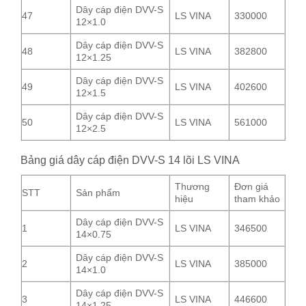
Dây cáp điện DVV-S
47
LS VINA
330000
12×1.0
Dây cáp điện DVV-S
48
LS VINA
382800
12×1.25
Dây cáp điện DVV-S
49
LS VINA
402600
12×1.5
Dây cáp điện DVV-S
50
LS VINA
561000
12×2.5
Bảng giá dây cáp điện DVV-S 14 lõi LS VINA
Thương
Đơn giá
STT
Sản phẩm
hiệu
tham khảo
Dây cáp điện DVV-S
1
LS VINA
346500
14×0.75
Dây cáp điện DVV-S
2
LS VINA
385000
14×1.0
Dây cáp điện DVV-S
3
LS VINA
446600
14×1.25