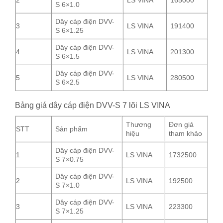
2
LS VINA
165000
S 6×1.0
Dây cáp điện DVV-
3
LS VINA
191400
S 6×1.25
Dây cáp điện DVV-
4
LS VINA
201300
S 6×1.5
Dây cáp điện DVV-
5
LS VINA
280500
S 6×2.5
Bảng giá dây cáp điện DVV-S 7 lõi LS VINA
Thương
Đơn giá
STT
Sản phẩm
hiệu
tham khảo
Dây cáp điện DVV-
1
LS VINA
1732500
S 7×0.75
Dây cáp điện DVV-
2
LS VINA
192500
S 7×1.0
Dây cáp điện DVV-
3
LS VINA
223300
S 7×1.25