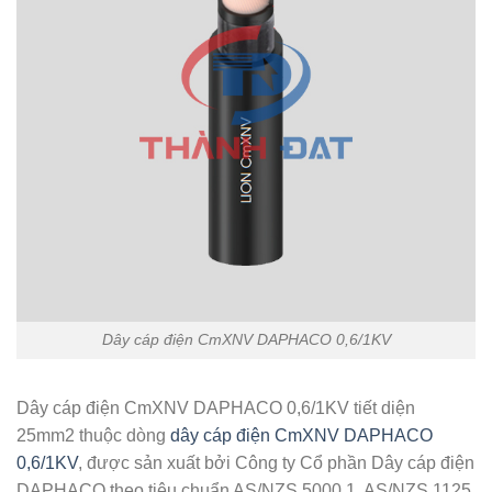
Dây cáp điện CmXNV DAPHACO 0,6/1KV
Dây cáp điện CmXNV DAPHACO 0,6/1KV tiết diện
25mm2 thuộc dòng
dây cáp điện CmXNV DAPHACO
0,6/1KV
, được sản xuất bởi Công ty Cổ phần Dây cáp điện
DAPHACO theo tiêu chuẩn AS/NZS 5000.1, AS/NZS 1125,