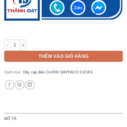
Dây cáp điện CmXNV 25mm2 DAPHACO 0,6/1KV số lượng
THÊM VÀO GIỎ HÀNG
Danh mục:
Dây cáp điện CmXNV DAPHACO 0,6/1KV
MÔ TẢ