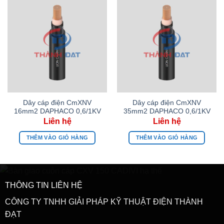
Dây cáp điện CmXNV
Dây cáp điện CmXNV
16mm2 DAPHACO 0,6/1KV
35mm2 DAPHACO 0,6/1KV
THÊM VÀO GIỎ HÀNG
THÊM VÀO GIỎ HÀNG
THÔNG TIN LIÊN HỆ
CÔNG TY TNHH GIẢI PHÁP KỸ THUẬT ĐIỆN THÀNH
ĐẠT