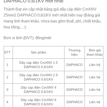
DAPHACO 0,6/1KV mới nhất
Thành Đạt xin cập nhật bảng giá dây cáp điện CmXNV
25mm2 DAPHACO 0,6/1KV mới nhất hiện nay (Bảng giá
mang tính tham khảo, chưa bao gồm thuế, phí, chiết khấu,
hoa hồng,…):
Đơn vị tính (ĐVT): đồng/mét
Thương
Đơn giá
STT
Sản phẩm
hiệu
tham khảo
Dây cáp điện CmXNV 1.5
1
DAPHACO
Liên hệ
DAPHACO 0,6/1KV
Dây cáp điện CmXNV 2.5
2
DAPHACO
Liên hệ
DAPHACO 0,6/1KV
Dây cáp điện CmXNV 4
3
DAPHACO
Liên hệ
DAPHACO 0,6/1KV
Dây cáp điện CmXNV 6
4
DAPHACO
Liên hệ
DAPHACO 0,6/1KV