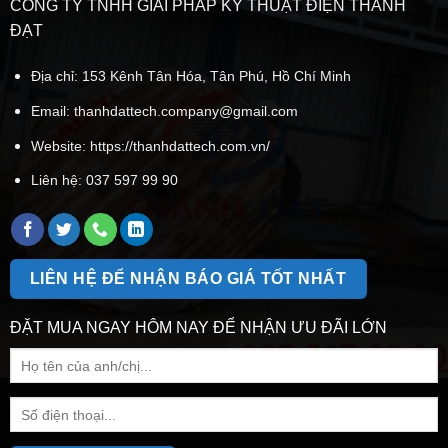
CÔNG TY TNHH GIẢI PHÁP KỸ THUẬT ĐIỆN THÀNH
ĐẠT
Địa chỉ: 153 Kênh Tân Hóa, Tân Phú, Hồ Chí Minh
Email:
thanhdattech.company@gmail.com
Website: https://thanhdattech.com.vn/
Liên hệ:
037 597 99 90
LIÊN HỆ ĐỂ NHẬN BÁO GIÁ TỐT NHẤT
ĐẶT MUA NGAY HÔM NAY ĐỂ NHẬN ƯU ĐÃI LỚN