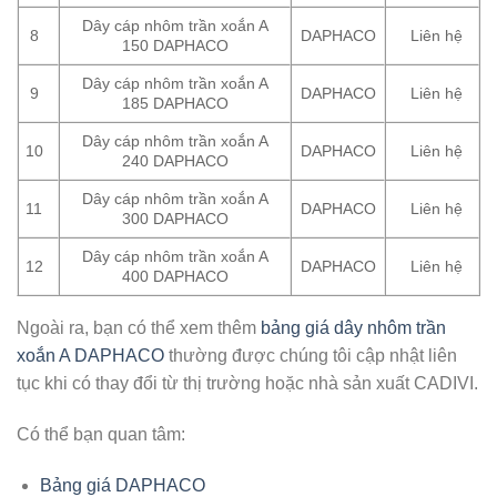
Dây cáp nhôm trần xoắn A
8
DAPHACO
Liên hệ
150 DAPHACO
Dây cáp nhôm trần xoắn A
9
DAPHACO
Liên hệ
185 DAPHACO
Dây cáp nhôm trần xoắn A
10
DAPHACO
Liên hệ
240 DAPHACO
Dây cáp nhôm trần xoắn A
11
DAPHACO
Liên hệ
300 DAPHACO
Dây cáp nhôm trần xoắn A
12
DAPHACO
Liên hệ
400 DAPHACO
Ngoài ra, bạn có thể xem thêm
bảng giá dây nhôm trần
xoắn A DAPHACO
thường được chúng tôi cập nhật liên
tục khi có thay đổi từ thị trường hoặc nhà sản xuất CADIVI.
Có thể bạn quan tâm:
Bảng giá DAPHACO