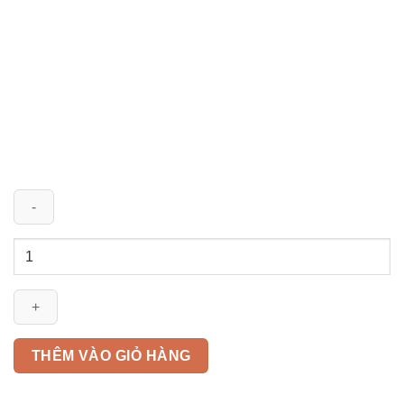
Dây
điện
VCmt
6mm2
Thăng
Long
THÊM VÀO GIỎ HÀNG
300/500V
số