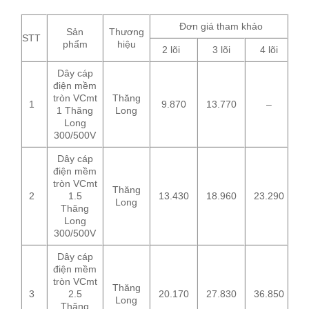
Đơn giá tham khảo
Sản
Thương
STT
phẩm
hiệu
2 lõi
3 lõi
4 lõi
Dây cáp
điện mềm
tròn VCmt
Thăng
1
9.870
13.770
–
1 Thăng
Long
Long
300/500V
Dây cáp
điện mềm
tròn VCmt
Thăng
2
1.5
13.430
18.960
23.290
Long
Thăng
Long
300/500V
Dây cáp
điện mềm
tròn VCmt
Thăng
3
2.5
20.170
27.830
36.850
Long
Thăng