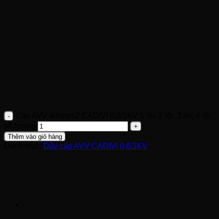
Cáp AVV 400mm2 CADIVI 0,6/1KV 1 lõi, 2 lõi, 3 lõi, 4 lõi
số lượng
Thêm vào giỏ hàng
Danh mục:
Dây cáp AVV CADIVI 0,6/1KV