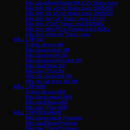
Dây cáp điện kế Muller DK-CVV Thăng Long
Dây điện đôi VCmd Thăng Long 300/500V
Dây điện đôi VCmo Thăng Long 300/500V
Dây điện đơn VC Thăng Long 0,6/1KV
Dây điện VCmt Thăng Long 300/500V
Dây đơn mềm VCm Thăng Long 0,6/1KV
Dây đơn nhôm VA Thăng Long
ĐẦU CÁP 3M
Chống sét van 3M
Đầu cáp co nguội 3M
Đầu cáp co nhiệt 3M
Đầu cáp co nhiệt hạ thế 3M
Đầu cáp Elbow 3M
Đầu cáp TPlug 3M
Hộp nối cáp hạ thế 3M
Hộp nối cáp trung thế 3M
ĐẦU CÁP ABB
Chống sét van ABB
Đầu cáp co nguội ABB
Đầu cáp Elbow ABB
Đầu cáp TPlug ABB
ĐẦU CÁP PRYSMIAN
Đầu cáp co nguội Prysmian
Đầu cáp Elbow Prysmian
Đầu cáp TPlug Prysmian