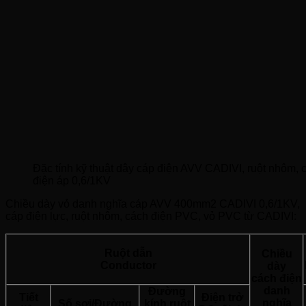
Đặc tính kỹ thuật dây cáp điện AVV CADIVI, ruột nhôm,
điện áp 0,6/1KV
Chiều dày vỏ danh nghĩa cáp AVV 400mm2 CADIVI 0,6/1KV,
cáp điện lực, ruột nhôm, cách điện PVC, vỏ PVC từ CADIVI:
Ruột dẫn
Chiều
Conductor
dày
cách điện
danh
Đường
Tiết
Điện trở
nghĩa
Số sợi/Đường
kính ruột