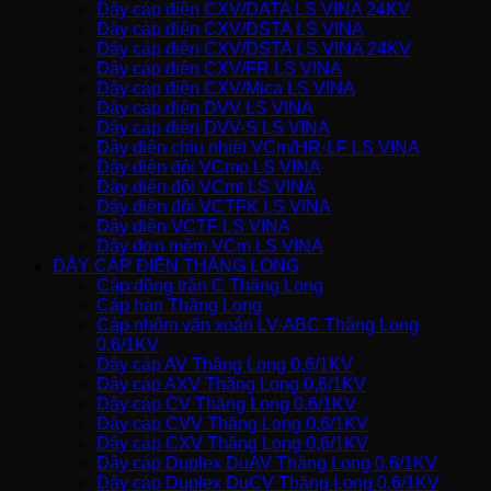
Dây cáp điện CXV/DATA LS VINA 24KV
Dây cáp điện CXV/DSTA LS VINA
Dây cáp điện CXV/DSTA LS VINA 24KV
Dây cáp điện CXV/FR LS VINA
Dây cáp điện CXV/Mica LS VINA
Dây cáp điện DVV LS VINA
Dây cáp điện DVV-S LS VINA
Dây điện chịu nhiệt VCm/HR-LF LS VINA
Dây điện đôi VCmo LS VINA
Dây điện đôi VCmt LS VINA
Dây điện đôi VCTFK LS VINA
Dây điện VCTF LS VINA
Dây đơn mềm VCm LS VINA
DÂY CÁP ĐIỆN THĂNG LONG
Cáp đồng trần C Thăng Long
Cáp hàn Thăng Long
Cáp nhôm vặn xoắn LV-ABC Thăng Long
0,6/1KV
Dây cáp AV Thăng Long 0,6/1KV
Dây cáp AXV Thăng Long 0,6/1KV
Dây cáp CV Thăng Long 0,6/1KV
Dây cáp CVV Thăng Long 0,6/1KV
Dây cáp CXV Thăng Long 0,6/1KV
Dây cáp Duplex DuAV Thăng Long 0,6/1KV
Dây cáp Duplex DuCV Thăng Long 0,6/1KV