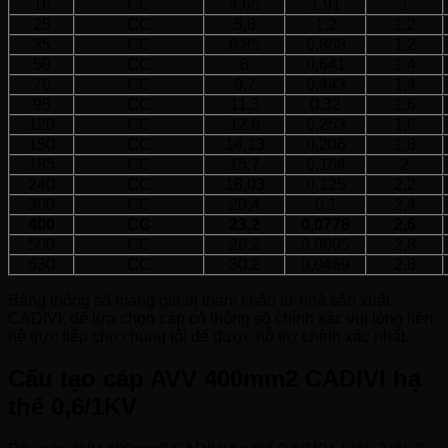
16
CC
4,65
1,91
1
25
CC
5,8
1,2
1,2
35
CC
6,85
0,868
1,2
50
CC
8
0,641
1,4
70
CC
9,7
0,443
1,4
95
CC
11,3
0,32
1,6
120
CC
12,8
0,253
1,6
150
CC
14,13
0,206
1,8
185
CC
15,7
0,164
2
240
CC
18,03
0,125
2,2
300
CC
20,4
0,1
2,4
400
CC
23,2
0,0778
2,6
500
CC
26,2
0,0605
2,8
630
CC
30,2
0,0469
2,8
Bảng thông số mang giá trị tham khảo từ nhà sản xuất
CADIVI, để lựa chọn cáp có thông số chính xác vui lòng liên
hệ trực tiếp cho chúng tôi để được hỗ trợ chính xác nhất.
Cấu tạo cáp AVV 400mm2 CADIVI hạ
thế 0,6/1KV