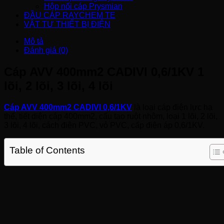
Hộp nối cáp Prysmian
ĐẦU CÁP RAYCHEM TE
VẬT TƯ THIẾT BỊ ĐIỆN
Mô tả
Đánh giá (0)
Cáp AVV 400mm2 CADIVI 0,6/1KV 1
lõi, 2 lõi, 3 lõi, 4 lõi
Cáp AVV 400mm2 CADIVI 0,6/1KV
là loại cáp điện lực hạ
thế, tiết diện cáp 400mm2, cấu tạo ruột nhôm, loại 1 lõi, 2 lõi,
3 lõi, 4 lõi, cách điện PVC, vỏ PVC, cấp điện áp 0,6/1KV.
Table of Contents