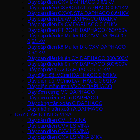
Dây cáp điện CXV DAPHACO 0,6/1KV
Dây cáp điện CXV/DATA DAPHACO 0,6/1KV
Dây cáp điện CXV/DSTA DAPHACO 0,6/1KV
Dây cáp điện DuAV DAPHACO 0,6/1KV
Dây cáp điện DuCV DAPHACO 0,6/1KV
Dây cáp điện FT 2C+E DAPHACO 450/750V
Dây cáp điện kế Muller DK-CVV DAPHACO
0,6/1KV
Dây cáp điện kế Muller DK-CXV DAPHACO
0,6/1KV
Dây cáp điều khiển CY DAPHACO 300/500V
Dây cáp điều khiển YY DAPHACO 300/500V
Dây cáp đơn CV DAPHACO 0,6/1KV
Dây điện đôi VCmd DAPHACO 0,6/1KV
Dây điện đôi VCmo DAPHACO 0,6/1KV
Dây điện mềm tròn VVCm DAPHACO
Dây đơn cứng VC DAPHACO
Dây đơn mềm VCm DAPHACO
Dây đồng trần xoắn C DAPHACO
Dây nhôm trần xoắn A DAPHACO
DÂY CÁP ĐIỆN LS VINA
Dây cáp điện CV LS VINA
Dây cáp điện CVV LS VINA
Dây cáp điện CXV LS VINA
Dây cáp điện CXV LS VINA 24KV