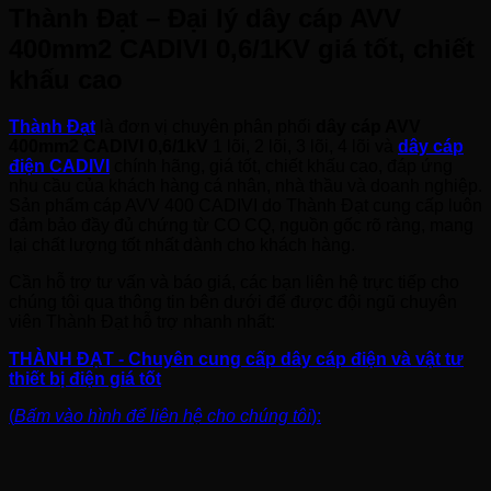
Thành Đạt – Đại lý dây cáp AVV
400mm2 CADIVI 0,6/1KV giá tốt, chiết
khấu cao
Thành Đạt
là đơn vị chuyên phân phối
dây cáp AVV
400mm2 CADIVI 0,6/1kV
1 lõi, 2 lõi, 3 lõi, 4 lõi và
dây cáp
điện CADIVI
chính hãng, giá tốt, chiết khấu cao, đáp ứng
nhu cầu của khách hàng cá nhân, nhà thầu và doanh nghiệp.
Sản phẩm cáp AVV 400 CADIVI do Thành Đạt cung cấp luôn
đảm bảo đầy đủ chứng từ CO CQ, nguồn gốc rõ ràng, mang
lại chất lượng tốt nhất dành cho khách hàng.
Cần hỗ trợ tư vấn và báo giá, các bạn liên hệ trực tiếp cho
chúng tôi qua thông tin bên dưới để được đội ngũ chuyên
viên Thành Đạt hỗ trợ nhanh nhất:
THÀNH ĐẠT - Chuyên cung cấp dây cáp điện và vật tư
thiết bị điện giá tốt
(
Bấm vào hình để liên hệ cho chúng tôi
):