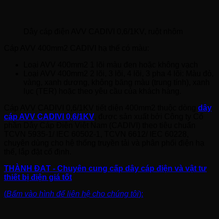
Dây cáp điện AVV CADIVI 0,6/1KV, ruột nhôm
Cáp AVV 400mm2 CADIVI hạ thế có màu:
Loại AVV 400mm2 1 lõi màu đen hoặc không vạch
Loại AVV 400mm2 2 lõi, 3 lõi, 4 lõi, 3 pha 4 lõi: Màu đỏ,
vàng, xanh dương, không băng màu (trung tính), xanh
lục (TER) hoặc theo yêu cầu của khách hàng.
Cáp AVV CADIVI 0,6/1KV tiết diện 400mm2 thuộc dòng
dây
cáp AVV CADIVI 0,6/1KV
, được sản xuất bởi Công ty Cổ
phần Dây Cáp Điện Việt Nam (CADIVI) theo tiêu chuẩn
TCVN 5935-1/ IEC 60502-1, TCVN 6612/ IEC 60228,
chuyên dùng cho hệ thống truyền tải và phân phối điện hạ
thế, lắp đặt cố định.
THÀNH ĐẠT - Chuyên cung cấp dây cáp điện và vật tư
thiết bị điện giá tốt
(
Bấm vào hình để liên hệ cho chúng tôi
):