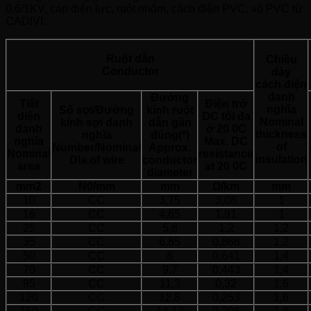
0,6/1KV, cáp điện lực, ruột nhôm, cách điện PVC, vỏ PVC từ
CADIVI:
Ruột dẫn
Chiều
Conductor
dày
cách điện
danh
Đường
Tiết
Điện trở
nghĩa
Số sợi/Đường
kính ruột
diện
DC tối đa
Nominal
kính sợi danh
dẫn gần
danh
ở 20 0C
thickness
nghĩa
đúng(*)
nghĩa
Max. DC
of
Number/Nominal
Approx.
Nominal
resistance
insulation
Dia.of wire
conductor
area
at 20 0C
diameter
mm2
N0/mm
mm
Ω/km
mm
10
CC
3,75
3,08
1
16
CC
4,65
1,91
1
25
CC
5,8
1,2
1,2
35
CC
6,85
0,868
1,2
50
CC
8
0,641
1,4
70
CC
9,7
0,443
1,4
95
CC
11,3
0,32
1,6
120
CC
12,8
0,253
1,6