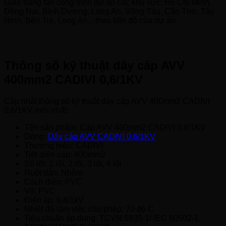
Giao hàng tận công trình dự án các khu vực: Hồ Chí Minh,
Đồng Nai, Bình Dương, Long An, Vũng Tàu, Cần Thơ, Tây
Ninh, Bến Tre, Long An... theo tiến độ của dự án.
Thông số kỹ thuật dây cáp AVV
400mm2 CADIVI 0,6/1KV
Cập nhật thông số kỹ thuật dây cáp AVV 400mm2 CADIVI
0,6/1KV mới nhất:
Tên sản phẩm: Cáp AVV 400mm2 CADIVI 0,6/1KV
Dòng:
Dây cáp AVV CADIVI 0,6/1KV
Thương hiệu: CADIVI
Tiết diện cáp: 400mm2
Số lõi: 1 lõi, 2 lõi, 3 lõi, 4 lõi
Ruột dẫn: Nhôm
Cách điện: PVC
Vỏ: PVC
Điện áp: 0,6/1kV
Nhiệt độ làm việc cho phép: 70 độ C
Tiêu chuẩn áp dụng: TCVN 5935-1/ IEC 60502-1,