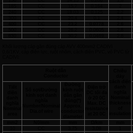
150
CC
14,13
0,206
1,8
185
CC
15,7
0,164
2
240
CC
18,03
0,125
2,2
300
CC
20,4
0,1
2,4
400
CC
23,2
0,0778
2,6
500
CC
26,2
0,0605
2,8
630
CC
30,2
0,0469
2,8
Khối lượng cáp gần đúng cáp AVV 400mm2 CADIVI
0,6/1KV, cáp điện lực, ruột nhôm, cách điện PVC, vỏ PVC từ
CADIVI:
Ruột dẫn
Chiều
Conductor
dày
cách điện
Đường
danh
Tiết
Điện trở
Số sợi/Đường
kính ruột
nghĩa
diện
DC tối đa
kính sợi danh
dẫn gần
Nominal
danh
ở 20 0C
nghĩa
đúng(*)
thickness
nghĩa
Max. DC
Number/Nominal
Approx.
of
Nominal
resistance
Dia.of wire
conductor
insulation
area
at 20 0C
diameter
mm2
N0/mm
mm
Ω/km
mm
10
CC
3,75
3,08
1