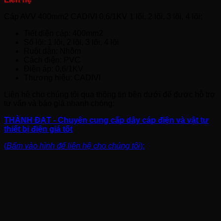
Cáp AVV 400mm2 CADIVI 0,6/1KV 1 lõi, 2 lõi, 3 lõi, 4 lõi:
Tiết diện cáp: 400mm2
Số lõi: 1 lõi, 2 lõi, 3 lõi, 4 lõi
Ruột dẫn: Nhôm
Cách điện: PVC
Điện áp: 0,6/1KV
Thương hiệu: CADIVI
Liên hệ cho chúng tôi qua thông tin bên dưới để được hỗ trợ
tư vấn và báo giá nhanh chóng:
THÀNH ĐẠT - Chuyên cung cấp dây cáp điện và vật tư
thiết bị điện giá tốt
(
Bấm vào hình để liên hệ cho chúng tôi
):