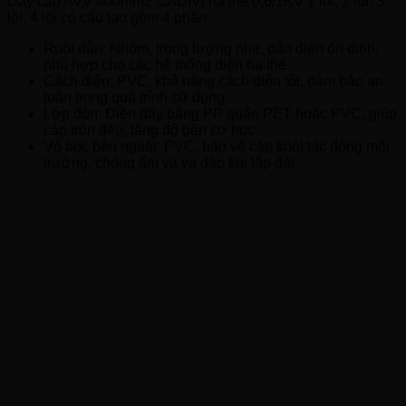
Dây cáp AVV 400mm2 CADIVI hạ thế 0,6/1KV 1 lõi, 2 lõi, 3
lõi, 4 lõi có cấu tạo gồm 4 phần:
Ruột dẫn: Nhôm, trọng lượng nhẹ, dẫn điện ổn định,
phù hợp cho các hệ thống điện hạ thế
Cách điện: PVC, khả năng cách điện tốt, đảm bảo an
toàn trong quá trình sử dụng
Lớp độn: Điền đầy bằng PP quấn PET hoặc PVC, giúp
cáp tròn đều, tăng độ bền cơ học
Vỏ bọc bên ngoài: PVC, bảo vệ cáp khỏi tác động môi
trường, chống ẩm và va đập khi lắp đặt