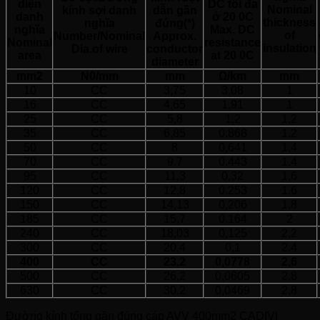
diện
DC tối đa
Nominal
kính sợi danh
dẫn gần
danh
ở 20 0C
thickness
nghĩa
đúng(*)
nghĩa
Max. DC
of
Number/Nominal
Approx.
Nominal
resistance
insulation
Dia.of wire
conductor
area
at 20 0C
diameter
mm2
N0/mm
mm
Ω/km
mm
10
CC
3,75
3,08
1
16
CC
4,65
1,91
1
25
CC
5,8
1,2
1,2
35
CC
6,85
0,868
1,2
50
CC
8
0,641
1,4
70
CC
9,7
0,443
1,4
95
CC
11,3
0,32
1,6
120
CC
12,8
0,253
1,6
150
CC
14,13
0,206
1,8
185
CC
15,7
0,164
2
240
CC
18,03
0,125
2,2
300
CC
20,4
0,1
2,4
400
CC
23,2
0,0778
2,6
500
CC
26,2
0,0605
2,8
630
CC
30,2
0,0469
2,8
Đường kính tổng gần đúng cáp AVV 400mm2 CADIVI