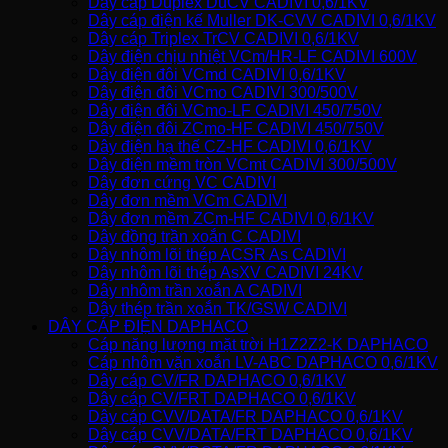
Dây cáp Duplex DuCV CADIVI 0,6/1KV
Dây cáp điện kế Muller DK-CVV CADIVI 0,6/1KV
Dây cáp Triplex TrCV CADIVI 0,6/1KV
Dây điện chịu nhiệt VCm/HR-LF CADIVI 600V
Dây điện đôi VCmd CADIVI 0,6/1KV
Dây điện đôi VCmo CADIVI 300/500V
Dây điện đôi VCmo-LF CADIVI 450/750V
Dây điện đôi ZCmo-HF CADIVI 450/750V
Dây điện hạ thế CZ-HF CADIVI 0,6/1KV
Dây điện mềm tròn VCmt CADIVI 300/500V
Dây đơn cứng VC CADIVI
Dây đơn mềm VCm CADIVI
Dây đơn mềm ZCm-HF CADIVI 0,6/1KV
Dây đồng trần xoắn C CADIVI
Dây nhôm lõi thép ACSR As CADIVI
Dây nhôm lõi thép AsXV CADIVI 24KV
Dây nhôm trần xoắn A CADIVI
Dây thép trần xoắn TK/GSW CADIVI
DÂY CÁP ĐIỆN DAPHACO
Cáp năng lượng mặt trời H1Z2Z2-K DAPHACO
Cáp nhôm vặn xoắn LV-ABC DAPHACO 0,6/1KV
Dây cáp CV/FR DAPHACO 0,6/1KV
Dây cáp CV/FRT DAPHACO 0,6/1KV
Dây cáp CVV/DATA/FR DAPHACO 0,6/1KV
Dây cáp CVV/DATA/FRT DAPHACO 0,6/1KV