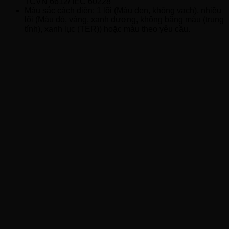
TCVN 6612/ IEC 60228
Màu sắc cách điện: 1 lõi (Màu đen, không vạch), nhiều
lõi (Màu đỏ, vàng, xanh dương, không băng màu (trung
tính), xanh lục (TER)) hoặc màu theo yêu cầu.