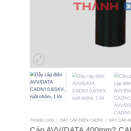
TRANG CHỦ
/
DÂY CÁP ĐIỆN CADIVI
/
DÂY CÁP AV
Cáp AVV/DATA 400mm2 CAD