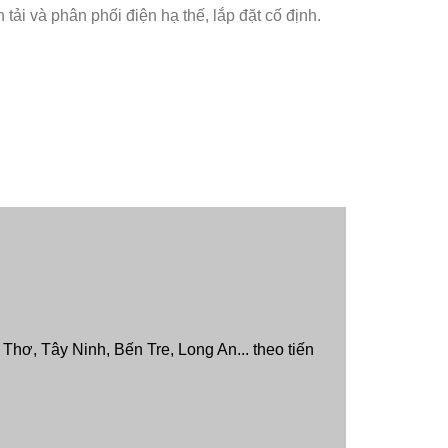
i và phân phối điện hạ thế, lắp đặt cố định.
hơ, Tây Ninh, Bến Tre, Long An... theo tiến