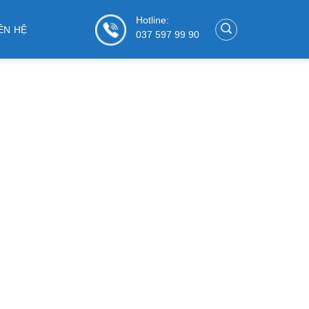
Hotline:
ÊN HỆ
037 597 99 90