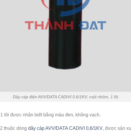
Dây cáp điện AVV/DATA CADIVI 0,6/1KV, ruột nhôm, 1 lõi
lõi được nhận biết bằng màu đen, không vạch.
2 thuộc dòng
dây cáp AVV/DATA CADIVI 0,6/1KV
, được sản x