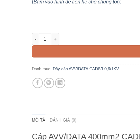
(
Bấm vào hình để liên hệ cho chúng tôi
):
Cáp AVV/DATA 400mm2 CADIVI 0,6/1KV số lượng
Danh mục:
Dây cáp AVV/DATA CADIVI 0,6/1KV
MÔ TẢ
ĐÁNH GIÁ (0)
Cáp AVV/DATA 400mm2 CADIV