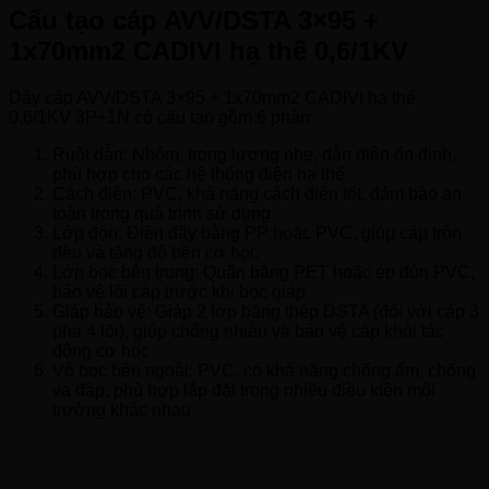
Cấu tạo cáp AVV/DSTA 3×95 +
1x70mm2 CADIVI hạ thế 0,6/1KV
Dây cáp AVV/DSTA 3×95 + 1x70mm2 CADIVI hạ thế
0,6/1KV 3P+1N có cấu tạo gồm 6 phần:
Ruột dẫn: Nhôm, trọng lượng nhẹ, dẫn điện ổn định,
phù hợp cho các hệ thống điện hạ thế
Cách điện: PVC, khả năng cách điện tốt, đảm bảo an
toàn trong quá trình sử dụng
Lớp độn: Điền đầy bằng PP hoặc PVC, giúp cáp tròn
đều và tăng độ bền cơ học
Lớp bọc bên trong: Quấn băng PET hoặc ép đùn PVC,
bảo vệ lõi cáp trước khi bọc giáp
Giáp bảo vệ: Giáp 2 lớp băng thép DSTA (đối với cáp 3
pha 4 lõi), giúp chống nhiễu và bảo vệ cáp khỏi tác
động cơ học
Vỏ bọc bên ngoài: PVC, có khả năng chống ẩm, chống
va đập, phù hợp lắp đặt trong nhiều điều kiện môi
trường khác nhau