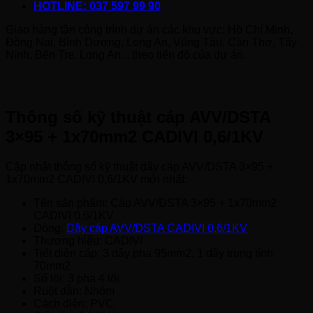
HOTLINE: 037 597 99 90
Giao hàng tận công trình dự án các khu vực: Hồ Chí Minh,
Đồng Nai, Bình Dương, Long An, Vũng Tàu, Cần Thơ, Tây
Ninh, Bến Tre, Long An... theo tiến độ của dự án.
Thông số kỹ thuật cáp AVV/DSTA
3×95 + 1x70mm2 CADIVI 0,6/1KV
Cập nhật thông số kỹ thuật dây cáp AVV/DSTA 3×95 +
1x70mm2 CADIVI 0,6/1KV mới nhất:
Tên sản phẩm: Cáp AVV/DSTA 3×95 + 1x70mm2
CADIVI 0,6/1KV
Dòng:
Dây cáp AVV/DSTA CADIVI 0,6/1KV
Thương hiệu: CADIVI
Tiết diện cáp: 3 dây pha 95mm2, 1 dây trung tính
70mm2
Số lõi: 3 pha 4 lõi
Ruột dẫn: Nhôm
Cách điện: PVC