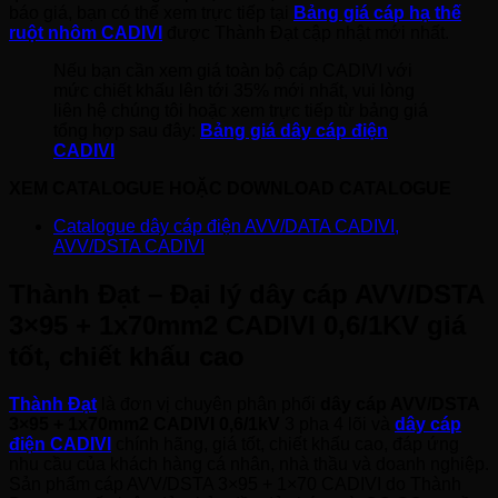
báo giá, bạn có thể xem trực tiếp tại
Bảng giá cáp hạ thế
ruột nhôm CADIVI
được Thành Đạt cập nhật mới nhất.
Nếu bạn cần xem giá toàn bộ cáp CADIVI với
mức chiết khấu lên tới 35% mới nhất, vui lòng
liên hệ chúng tôi hoặc xem trực tiếp từ bảng giá
tổng hợp sau đây:
Bảng giá dây cáp điện
CADIVI
XEM CATALOGUE HOẶC DOWNLOAD CATALOGUE
Catalogue dây cáp điện AVV/DATA CADIVI,
AVV/DSTA CADIVI
Thành Đạt – Đại lý dây cáp AVV/DSTA
3×95 + 1x70mm2 CADIVI 0,6/1KV giá
tốt, chiết khấu cao
Thành Đạt
là đơn vị chuyên phân phối
dây cáp AVV/DSTA
3×95 + 1x70mm2 CADIVI 0,6/1kV
3 pha 4 lõi và
dây cáp
điện CADIVI
chính hãng, giá tốt, chiết khấu cao, đáp ứng
nhu cầu của khách hàng cá nhân, nhà thầu và doanh nghiệp.
Sản phẩm cáp AVV/DSTA 3×95 + 1×70 CADIVI do Thành