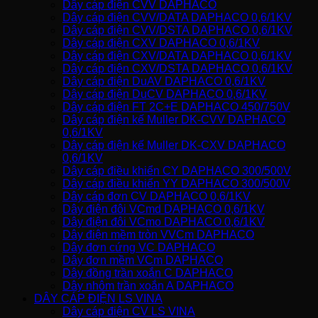
Dây cáp điện CVV DAPHACO
Dây cáp điện CVV/DATA DAPHACO 0,6/1KV
Dây cáp điện CVV/DSTA DAPHACO 0,6/1KV
Dây cáp điện CXV DAPHACO 0,6/1KV
Dây cáp điện CXV/DATA DAPHACO 0,6/1KV
Dây cáp điện CXV/DSTA DAPHACO 0,6/1KV
Dây cáp điện DuAV DAPHACO 0,6/1KV
Dây cáp điện DuCV DAPHACO 0,6/1KV
Dây cáp điện FT 2C+E DAPHACO 450/750V
Dây cáp điện kế Muller DK-CVV DAPHACO
0,6/1KV
Dây cáp điện kế Muller DK-CXV DAPHACO
0,6/1KV
Dây cáp điều khiển CY DAPHACO 300/500V
Dây cáp điều khiển YY DAPHACO 300/500V
Dây cáp đơn CV DAPHACO 0,6/1KV
Dây điện đôi VCmd DAPHACO 0,6/1KV
Dây điện đôi VCmo DAPHACO 0,6/1KV
Dây điện mềm tròn VVCm DAPHACO
Dây đơn cứng VC DAPHACO
Dây đơn mềm VCm DAPHACO
Dây đồng trần xoắn C DAPHACO
Dây nhôm trần xoắn A DAPHACO
DÂY CÁP ĐIỆN LS VINA
Dây cáp điện CV LS VINA