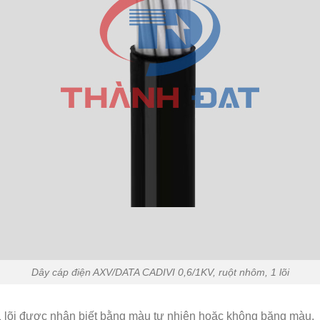
Dây cáp điện AXV/DATA CADIVI 0,6/1KV, ruột nhôm, 1 lõi
õi được nhận biết bằng màu tự nhiên hoặc không băng màu.