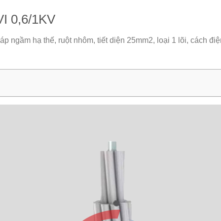
I 0,6/1KV
cáp ngầm hạ thế, ruột nhôm, tiết diện 25mm2, loại 1 lõi, cách 