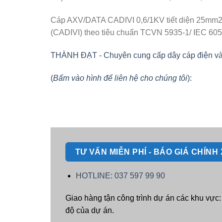
Cáp AXV/DATA CADIVI 0,6/1KV tiết diện 25mm2
(CADIVI) theo tiêu chuẩn TCVN 5935-1/ IEC 6050
THÀNH ĐẠT - Chuyên cung cấp dây cáp điện và vật
(
Bấm vào hình để liên hệ cho chúng tôi
):
TƯ VẤN MIỄN PHÍ - BÁO GIÁ CHÍN
HOTLINE: 037 597 99 90
Giao hàng tận công trình dự án các khu vực
độ của dự án.