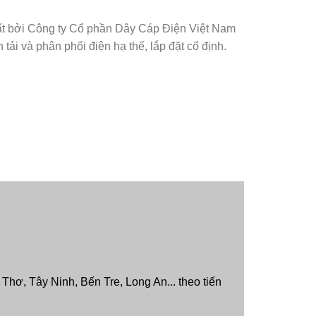
ất bởi Công ty Cổ phần Dây Cáp Điện Việt Nam
i và phân phối điện hạ thế, lắp đặt cố định.
hơ, Tây Ninh, Bến Tre, Long An... theo tiến