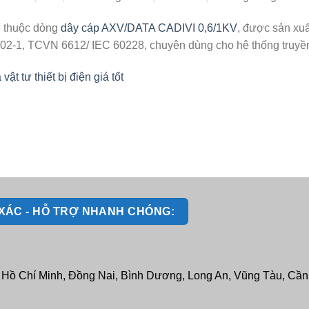
 thuộc dòng
dây cáp AXV/DATA CADIVI 0,6/1KV
, được sản xu
2-1, TCVN 6612/ IEC 60228, chuyên dùng cho hệ thống truyền tả
 tư thiết bị điện giá tốt
H XÁC - HỖ TRỢ NHANH CHÓNG:
: Hồ Chí Minh, Đồng Nai, Bình Dương, Long An, Vũng Tàu, Cần T