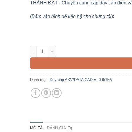
THÀNH ĐẠT - Chuyên cung cấp dây cáp điện và vật
(
Bấm vào hình để liên hệ cho chúng tôi
):
Cáp AXV/DATA 25mm2 CADIVI 0,6/1KV số lượng
Danh mục:
Dây cáp AXV/DATA CADIVI 0,6/1KV
MÔ TẢ
ĐÁNH GIÁ (0)