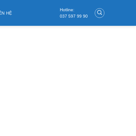
Hotline:
ÊN HỆ
037 597 99 90