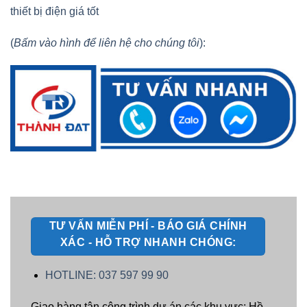
thiết bị điện giá tốt
(
Bấm vào hình để liên hệ cho chúng tôi
):
TƯ VẤN MIỄN PHÍ - BÁO GIÁ CHÍNH
XÁC - HỖ TRỢ NHANH CHÓNG:
HOTLINE: 037 597 99 90
Giao hàng tận công trình dự án các khu vực: Hồ