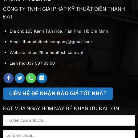
CÔNG TY TNHH GIẢI PHÁP KỸ THUẬT ĐIỆN THÀNH
ĐẠT
Địa chỉ: 153 Kênh Tân Hóa, Tân Phú, Hồ Chí Minh
Email:
thanhdattech.company@gmail.com
Website: https://thanhdattech.com.vn/
Liên hệ:
037 597 99 90
LIÊN HỆ ĐỂ NHẬN BÁO GIÁ TỐT NHẤT
ĐẶT MUA NGAY HÔM NAY ĐỂ NHẬN ƯU ĐÃI LỚN