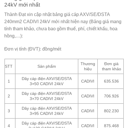
24kV mới nhất
Thành Đạt xin cập nhật bảng giá cáp AXV/SE/DSTA
240mm2 CADIVI 24kV mới nhất hiện nay (Bảng giá mang
tính tham khảo, chưa bao gồm thuế, phí, chiết khấu, hoa
hồng,…):
Đơn vị tính (ĐVT): đồng/mét
Thương
Đơn giá
STT
Sản phẩm
hiệu
tham khảo
Dây cáp điện AXV/SE/DSTA
1
CADIVI
635.536
3×50 CADIVI 24kV
Dây cáp điện AXV/SE/DSTA
2
CADIVI
706.926
3×70 CADIVI 24kV
Dây cáp điện AXV/SE/DSTA
3
CADIVI
802.230
3×95 CADIVI 24kV
Dây cáp điện AXV/SE/DSTA
4
CADIVI
875.468