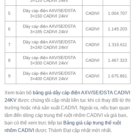
3×120 CADIVI 24kV
Dây cáp điện AXV/SE/DSTA
5
CADIVI
1.004.707
3×150 CADIVI 24kV
Dây cáp điện AXV/SE/DSTA
6
CADIVI
1.149.203
3×185 CADIVI 24kV
Dây cáp điện AXV/SE/DSTA
7
CADIVI
1.315.611
3×240 CADIVI 24kV
Dây cáp điện AXV/SE/DSTA
8
CADIVI
1.467.323
3×300 CADIVI 24kV
Dây cáp điện AXV/SE/DSTA
9
CADIVI
1.675.861
3×400 CADIVI 24kV
Xem toàn bộ
bảng giá dây cáp điện AXV/SE/DSTA CADIVI
24KV
được chúng tôi cập nhật liên tục khi có thay đổi từ thị
trường hoặc nhà sản xuất CADIVI. Ngoài ra, nếu bạn quan
tâm đến dòng cáp trung thế ruột nhôm CADIVI và giá ban,
bạn có thể xem trực tiếp tại
Bảng giá cáp trung thế ruột
nhôm CADIVI
được Thành Đạt cập nhật mới nhất.