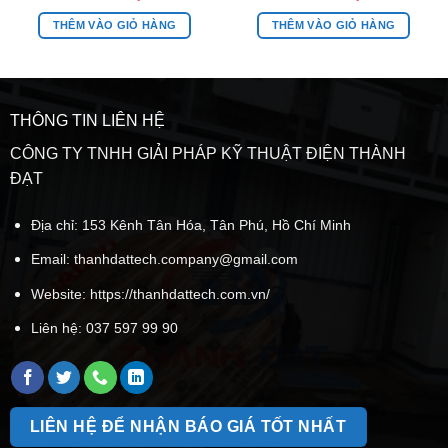
THÊM VÀO GIỎ HÀNG
THÊM VÀO GIỎ HÀNG
THÔNG TIN LIÊN HỆ
CÔNG TY TNHH GIẢI PHÁP KỸ THUẬT ĐIỆN THÀNH
ĐẠT
Địa chỉ: 153 Kênh Tân Hóa, Tân Phú, Hồ Chí Minh
Email:
thanhdattech.company@gmail.com
Website: https://thanhdattech.com.vn/
Liên hệ:
037 597 99 90
LIÊN HỆ ĐỂ NHẬN BÁO GIÁ TỐT NHẤT