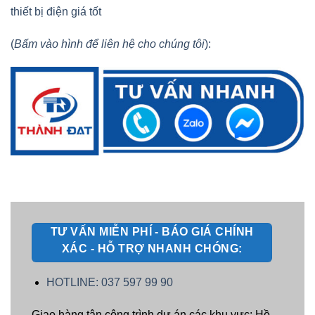
thiết bị điện giá tốt
(
Bấm vào hình để liên hệ cho chúng tôi
):
TƯ VẤN MIỄN PHÍ - BÁO GIÁ CHÍNH
XÁC - HỖ TRỢ NHANH CHÓNG:
HOTLINE: 037 597 99 90
Giao hàng tận công trình dự án các khu vực: Hồ