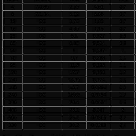
4
7/0,85
2,55
4,61
0,7
6
7/1,04
3,12
3,08
0,7
10
CC
3,75
1,83
0,7
16
CC
4,65
1,15
0,7
25
CC
5,8
0,727
0,9
35
CC
6,85
0,524
0,9
50
CC
8
0,387
1
70
CC
9,7
0,268
1,1
95
CC
11,3
0,193
1,1
120
CC
12,7
0,153
1,2
150
CC
14,13
0,124
1,4
185
CC
15,7
0,0991
1,6
240
CC
18,03
0,0754
1,7
300
CC
20,4
0,0601
1,8
400
CC
23,2
0,047
2
500
CC
26,2
0,0366
2,2
630
CC
30,2
0,0283
2,4