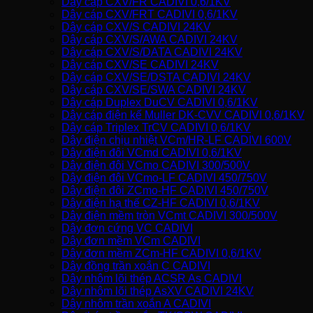
Dây cáp CXV/FR CADIVI 0,6/1KV
Dây cáp CXV/FRT CADIVI 0,6/1KV
Dây cáp CXV/S CADIVI 24KV
Dây cáp CXV/S/AWA CADIVI 24KV
Dây cáp CXV/S/DATA CADIVI 24KV
Dây cáp CXV/SE CADIVI 24KV
Dây cáp CXV/SE/DSTA CADIVI 24KV
Dây cáp CXV/SE/SWA CADIVI 24KV
Dây cáp Duplex DuCV CADIVI 0,6/1KV
Dây cáp điện kế Muller DK-CVV CADIVI 0,6/1KV
Dây cáp Triplex TrCV CADIVI 0,6/1KV
Dây điện chịu nhiệt VCm/HR-LF CADIVI 600V
Dây điện đôi VCmd CADIVI 0,6/1KV
Dây điện đôi VCmo CADIVI 300/500V
Dây điện đôi VCmo-LF CADIVI 450/750V
Dây điện đôi ZCmo-HF CADIVI 450/750V
Dây điện hạ thế CZ-HF CADIVI 0,6/1KV
Dây điện mềm tròn VCmt CADIVI 300/500V
Dây đơn cứng VC CADIVI
Dây đơn mềm VCm CADIVI
Dây đơn mềm ZCm-HF CADIVI 0,6/1KV
Dây đồng trần xoắn C CADIVI
Dây nhôm lõi thép ACSR As CADIVI
Dây nhôm lõi thép AsXV CADIVI 24KV
Dây nhôm trần xoắn A CADIVI