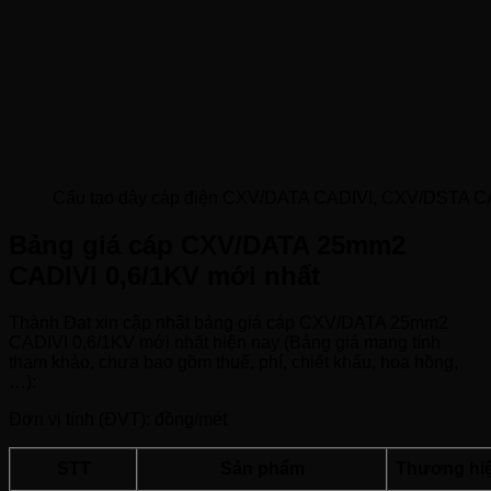
Cấu tạo dây cáp điện CXV/DATA CADIVI, CXV/DSTA C
Bảng giá cáp CXV/DATA 25mm2
CADIVI 0,6/1KV mới nhất
Thành Đạt xin cập nhật bảng giá cáp CXV/DATA 25mm2
CADIVI 0,6/1KV mới nhất hiện nay (Bảng giá mang tính
tham khảo, chưa bao gồm thuế, phí, chiết khấu, hoa hồng,
…):
Đơn vị tính (ĐVT): đồng/mét
STT
Sản phẩm
Thương hi