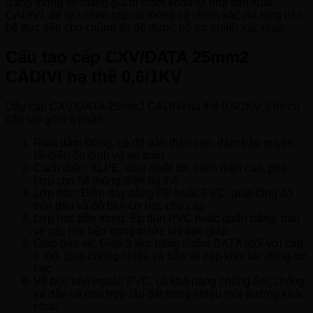
Bảng thông số mang giá trị tham khảo từ nhà sản xuất
CADIVI, để lựa chọn cáp có thông số chính xác vui lòng liên
hệ trực tiếp cho chúng tôi để được hỗ trợ chính xác nhất.
Cấu tạo cáp CXV/DATA 25mm2
CADIVI hạ thế 0,6/1KV
Dây cáp CXV/DATA 25mm2 CADIVI hạ thế 0,6/1KV 1 lõi có
cấu tạo gồm 6 phần:
Ruột dẫn: Đồng, có độ dẫn điện cao, đảm bảo truyền
tải điện ổn định và an toàn
Cách điện: XLPE, chịu nhiệt tốt, cách điện cao, phù
hợp cho hệ thống điện hạ thế
Lớp độn: Điền đầy bằng PP hoặc PVC, giúp tăng độ
tròn đều và độ bền cơ học cho cáp
Lớp bọc bên trong: Ép đùn PVC hoặc quấn băng, bảo
vệ các lớp bên trong trước khi bọc giáp
Giáp bảo vệ: Giáp 2 lớp băng nhôm DATA (đối với cáp
1 lõi), giúp chống nhiễu và bảo vệ cáp khỏi tác động cơ
học
Vỏ bọc bên ngoài: PVC, có khả năng chống ẩm, chống
va đập và phù hợp lắp đặt trong nhiều môi trường khác
nhau