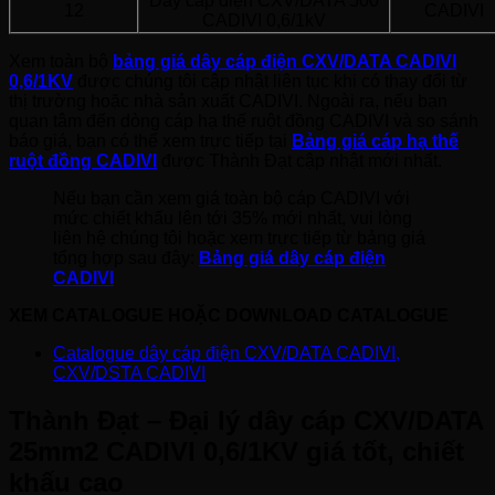
Dây cáp điện CXV/DATA 500
12
CADIVI
CADIVI 0,6/1kV
Xem toàn bộ
bảng giá dây cáp điện CXV/DATA CADIVI
0,6/1KV
được chúng tôi cập nhật liên tục khi có thay đổi từ
thị trường hoặc nhà sản xuất CADIVI. Ngoài ra, nếu bạn
quan tâm đến dòng cáp hạ thế ruột đồng CADIVI và so sánh
báo giá, bạn có thể xem trực tiếp tại
Bảng giá cáp hạ thế
ruột đồng CADIVI
được Thành Đạt cập nhật mới nhất.
Nếu bạn cần xem giá toàn bộ cáp CADIVI với
mức chiết khấu lên tới 35% mới nhất, vui lòng
liên hệ chúng tôi hoặc xem trực tiếp từ bảng giá
tổng hợp sau đây:
Bảng giá dây cáp điện
CADIVI
XEM CATALOGUE HOẶC DOWNLOAD CATALOGUE
Catalogue dây cáp điện CXV/DATA CADIVI,
CXV/DSTA CADIVI
Thành Đạt – Đại lý dây cáp CXV/DATA
25mm2 CADIVI 0,6/1KV giá tốt, chiết
khấu cao