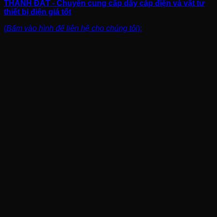
THÀNH ĐẠT - Chuyên cung cấp dây cáp điện và vật tư
thiết bị điện giá tốt
(
Bấm vào hình để liên hệ cho chúng tôi
):