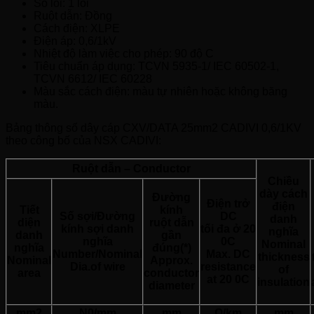
Số lõi: 1 lõi
Ruột dẫn: Đồng
Cách điện: XLPE
Điện áp: 0,6/1kV
Nhiệt độ làm việc cho phép: 90 độ C
Tiêu chuẩn áp dụng: TCVN 5935-1/ IEC 60502-1,
TCVN 6612/ IEC 60228
Màu sắc cách điện: màu tự nhiên hoặc không băng
màu.
Bảng thông số dây cáp CXV/DATA 25mm2 CADIVI 0,6/1KV
theo công bố của NSX CADIVI:
Ruột dẫn – Conductor
Chiều
dày cách
Đường
Điện trở
điện
Tiết
kính
Số sợi/Đường
DC
danh
diện
ruột dẫn
kính sợi danh
tối đa ở 20
nghĩa
danh
gần
nghĩa
0C
Nominal
nghĩa
đúng(*)
Number/Nominal
Max. DC
thickness
Nominal
Approx.
Dia.of wire
resistance
of
area
conductor
at 20 0C
insulation
diameter
mm2
N0/mm
mm
Ω/km
mm