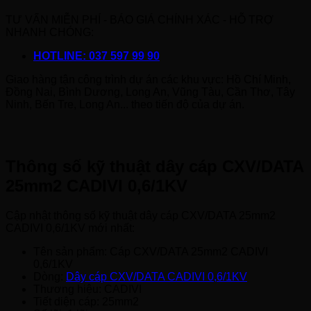
TƯ VẤN MIỄN PHÍ - BÁO GIÁ CHÍNH XÁC - HỖ TRỢ
NHANH CHÓNG:
HOTLINE: 037 597 99 90
Giao hàng tận công trình dự án các khu vực: Hồ Chí Minh,
Đồng Nai, Bình Dương, Long An, Vũng Tàu, Cần Thơ, Tây
Ninh, Bến Tre, Long An... theo tiến độ của dự án.
Thông số kỹ thuật dây cáp CXV/DATA
25mm2 CADIVI 0,6/1KV
Cập nhật thông số kỹ thuật dây cáp CXV/DATA 25mm2
CADIVI 0,6/1KV mới nhất:
Tên sản phẩm: Cáp CXV/DATA 25mm2 CADIVI
0,6/1KV
Dòng:
Dây cáp CXV/DATA CADIVI 0,6/1KV
Thương hiệu: CADIVI
Tiết diện cáp: 25mm2