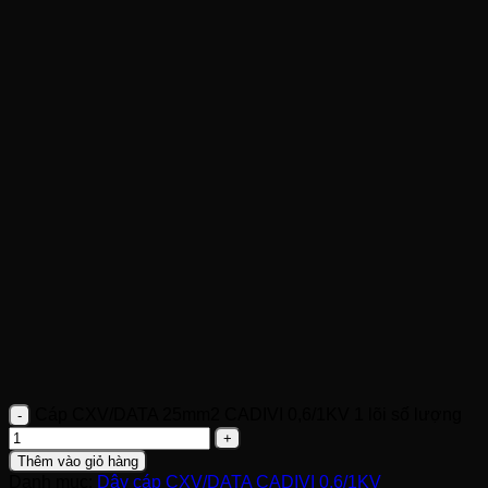
Cáp CXV/DATA 25mm2 CADIVI 0,6/1KV 1 lõi số lượng
Thêm vào giỏ hàng
Danh mục:
Dây cáp CXV/DATA CADIVI 0,6/1KV