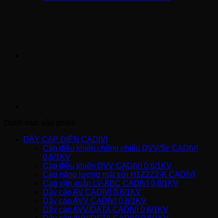
Danh mục sản phẩm
DÂY CÁP ĐIỆN CADIVI
Cáp điều khiển chống nhiễu DVV/Sc CADIVI
0,6/1KV
Cáp điều khiển DVV CADIVI 0,6/1KV
Cáp năng lượng mặt trời H1Z2Z2-K CADIVI
Cáp vặn xoắn LV-ABC CADIVI 0,6/1KV
Dây cáp AV CADIVI 0,6/1KV
Dây cáp AVV CADIVI 0,6/1KV
Dây cáp AVV/DATA CADIVI 0,6/1KV