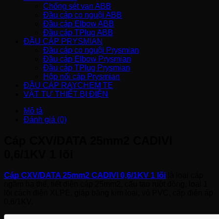
Chống sét van ABB
Đầu cáp co nguội ABB
Đầu cáp Elbow ABB
Đầu cáp TPlug ABB
ĐẦU CÁP PRYSMIAN
Đầu cáp co nguội Prysmian
Đầu cáp Elbow Prysmian
Đầu cáp TPlug Prysmian
Hộp nối cáp Prysmian
ĐẦU CÁP RAYCHEM TE
VẬT TƯ THIẾT BỊ ĐIỆN
Mô tả
Đánh giá (0)
Cáp CXV/DATA 25mm2 CADIVI
0,6/1KV 1 lõi
Cáp CXV/DATA 25mm2 CADIVI 0,6/1KV 1 lõi
là loại cáp
ngầm hạ thế, tiết diện cáp 25mm2, cấu tạo ruột đồng, loại 1
lõi cách điện XLPE, giáp băng kim loại, vỏ PVC, cấp điện áp
0,6/1KV.