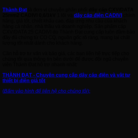
Thành Đạt
là đơn vị chuyên phân phối
dây cáp CXV/DATA
25mm2 CADIVI 0,6/1kV
1 lõi và
dây cáp điện CADIVI
chính
hãng, giá tốt, chiết khấu cao, đáp ứng nhu cầu của khách
hàng cá nhân, nhà thầu và doanh nghiệp. Sản phẩm cáp
CXV/DATA 25 CADIVI do Thành Đạt cung cấp luôn đảm bảo
đầy đủ chứng từ CO CQ, nguồn gốc rõ ràng, mang lại chất
lượng tốt nhất dành cho khách hàng.
Cần hỗ trợ tư vấn và báo giá, các bạn liên hệ trực tiếp cho
chúng tôi qua thông tin bên dưới để được đội ngũ chuyên
viên Thành Đạt hỗ trợ nhanh nhất:
THÀNH ĐẠT - Chuyên cung cấp dây cáp điện và vật tư
thiết bị điện giá tốt
(
Bấm vào hình để liên hệ cho chúng tôi
):