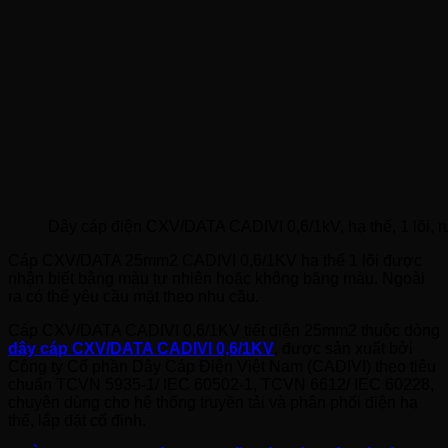
Dây cáp điện CXV/DATA CADIVI 0,6/1kV, hạ thế, 1 lõi, 
Cáp CXV/DATA 25mm2 CADIVI 0,6/1KV hạ thế 1 lõi được
nhận biết bằng màu tự nhiên hoặc không băng màu. Ngoài
ra có thể yêu cầu mặt theo nhu cầu.
Cáp CXV/DATA CADIVI 0,6/1KV tiết diện 25mm2 thuộc dòng
dây cáp CXV/DATA CADIVI 0,6/1KV
, được sản xuất bởi
Công ty Cổ phần Dây Cáp Điện Việt Nam (CADIVI) theo tiêu
chuẩn TCVN 5935-1/ IEC 60502-1, TCVN 6612/ IEC 60228,
chuyên dùng cho hệ thống truyền tải và phân phối điện hạ
thế, lắp đặt cố định.