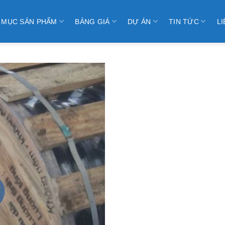
 MỤC SẢN PHẨM
BẢNG GIÁ
DỰ ÁN
TIN TỨC
LI