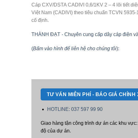
Cáp CXV/DSTA CADIVI 0,6/1KV 2 – 4 lõi tiết d
Việt Nam (CADIVI) theo tiêu chuẩn TCVN 5935-1/
cố định.
THÀNH ĐẠT - Chuyên cung cấp dây cáp điện và vật
(
Bấm vào hình để liên hệ cho chúng tôi
):
TƯ VẤN MIỄN PHÍ - BÁO GIÁ CHÍN
HOTLINE: 037 597 99 90
Giao hàng tận công trình dự án các khu vực
độ của dự án.