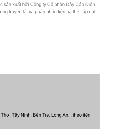
ợc sản xuất bởi Công ty Cổ phần Dây Cáp Điện
 truyền tải và phân phối điện hạ thế, lắp đặt
hơ, Tây Ninh, Bến Tre, Long An... theo tiến