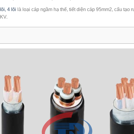
i, 4 lõi
là loại cáp ngầm hạ thế, tiết diện cáp 95mm2, cấu tạo ruộ
1KV.