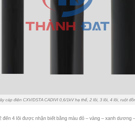
ây cáp điện CXV/DSTA CADIVI 0,6/1kV hạ thế, 2 lõi, 3 lõi, 4 lõi, ruột đồ
n 4 lõi được nhận biết bằng màu đỏ – vàng – xanh dương – k