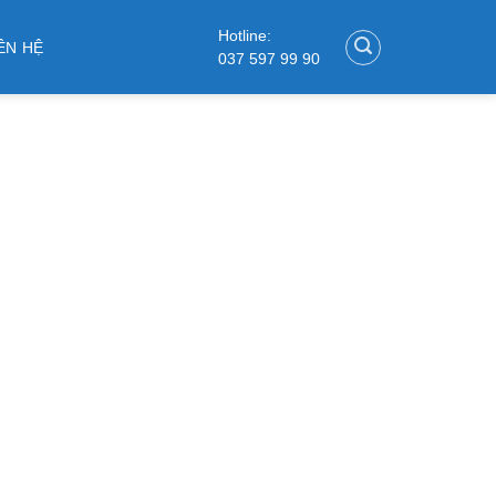
Hotline:
ÊN HỆ
037 597 99 90