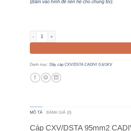
(
Bấm vào hình để liên hệ cho chúng tôi
):
Cáp CXV/DSTA 95mm2 CADIVI 0,6/1KV 2 lõi, 3 lõi, 4
Danh mục:
Dây cáp CXV/DSTA CADIVI 0,6/1KV
MÔ TẢ
ĐÁNH GIÁ (0)
Cáp CXV/DSTA 95mm2 CADIVI 0,