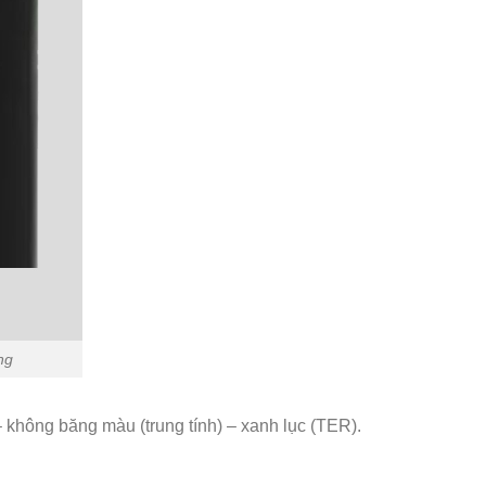
ng
hông băng màu (trung tính) – xanh lục (TER).