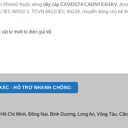
iện 95mm2 thuộc dòng
dây cáp CXV/DSTA CADIVI 0,6/1KV
, đư
 IEC 60502-1, TCVN 6612/ IEC 60228, chuyên dùng cho hệ thống
 tư thiết bị điện giá tốt
H XÁC - HỖ TRỢ NHANH CHÓNG:
: Hồ Chí Minh, Đồng Nai, Bình Dương, Long An, Vũng Tàu, Cần T