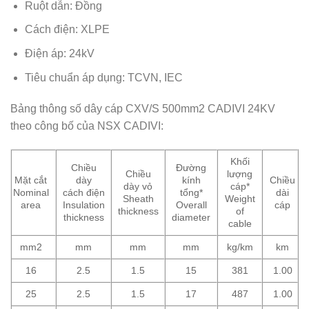
Ruột dẫn: Đồng
Cách điện: XLPE
Điện áp: 24kV
Tiêu chuẩn áp dụng: TCVN, IEC
Bảng thông số dây cáp CXV/S 500mm2 CADIVI 24KV
theo công bố của NSX CADIVI:
Khối
Chiều
Đường
Chiều
lượng
Mặt cắt
dày
kính
Chiều
dày vỏ
cáp*
Nominal
cách điện
tổng*
dài
Sheath
Weight
area
Insulation
Overall
cáp
thickness
of
thickness
diameter
cable
mm2
mm
mm
mm
kg/km
km
16
2.5
1.5
15
381
1.00
25
2.5
1.5
17
487
1.00