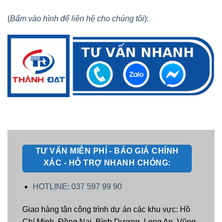
(
Bấm vào hình để liên hệ cho chúng tôi
):
TƯ VẤN MIỄN PHÍ - BÁO GIÁ CHÍNH
XÁC - HỖ TRỢ NHANH CHÓNG:
HOTLINE: 037 597 99 90
Giao hàng tận công trình dự án các khu vực: Hồ
Chí Minh, Đồng Nai, Bình Dương, Long An, Vũng