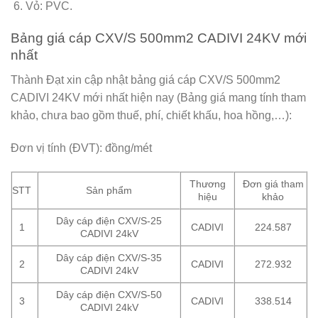
Vỏ: PVC.
Bảng giá cáp CXV/S 500mm2 CADIVI 24KV mới
nhất
Thành Đạt xin cập nhật bảng giá cáp CXV/S 500mm2
CADIVI 24KV mới nhất hiện nay (Bảng giá mang tính tham
khảo, chưa bao gồm thuế, phí, chiết khấu, hoa hồng,…):
Đơn vị tính (ĐVT): đồng/mét
Thương
Đơn giá tham
STT
Sản phẩm
hiệu
khảo
Dây cáp điện CXV/S-25
1
CADIVI
224.587
CADIVI 24kV
Dây cáp điện CXV/S-35
2
CADIVI
272.932
CADIVI 24kV
Dây cáp điện CXV/S-50
3
CADIVI
338.514
CADIVI 24kV