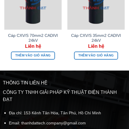
Cáp CXV/S 70mm2 CADIVI
Cáp CXV/S 35mm2 CADIVI
24kV
24kV
THÊM VÀO GIỎ HÀNG
THÊM VÀO GIỎ HÀNG
THÔNG TIN LIÊN HỆ
CÔNG TY TNHH GIẢI PHÁP KỸ THUẬT ĐIỆN THÀNH
ĐẠT
Địa chỉ: 153 Kênh Tân Hóa, Tân Phú, Hồ Chí Minh
Email:
thanhdattech.company@gmail.com