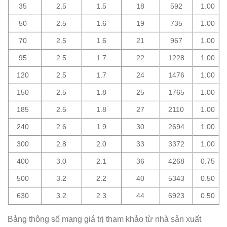
35
2.5
1.5
18
592
1.00
50
2.5
1.6
19
735
1.00
70
2.5
1.6
21
967
1.00
95
2.5
1.7
22
1228
1.00
120
2.5
1.7
24
1476
1.00
150
2.5
1.8
25
1765
1.00
185
2.5
1.8
27
2110
1.00
240
2.6
1.9
30
2694
1.00
300
2.8
2.0
33
3372
1.00
400
3.0
2.1
36
4268
0.75
500
3.2
2.2
40
5343
0.50
630
3.2
2.3
44
6923
0.50
Bảng thông số mang giá trị tham khảo từ nhà sản xuất