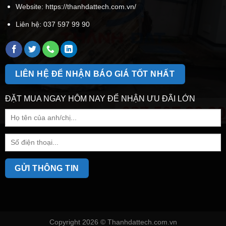
Website: https://thanhdattech.com.vn/
Liên hệ:
037 597 99 90
LIÊN HỆ ĐỂ NHẬN BÁO GIÁ TỐT NHẤT
ĐẶT MUA NGAY HÔM NAY ĐỂ NHẬN ƯU ĐÃI LỚN
Copyright 2026 ©
Thanhdattech.com.vn