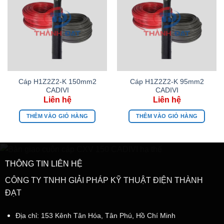
Cáp H1Z2Z2-K 150mm2
Cáp H1Z2Z2-K 95mm2
CADIVI
CADIVI
THÊM VÀO GIỎ HÀNG
THÊM VÀO GIỎ HÀNG
THÔNG TIN LIÊN HỆ
CÔNG TY TNHH GIẢI PHÁP KỸ THUẬT ĐIỆN THÀNH
ĐẠT
Địa chỉ: 153 Kênh Tân Hóa, Tân Phú, Hồ Chí Minh