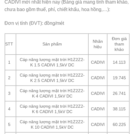
CADIVI mới nhất hiện nay (Bảng giá mang tính tham khảo,
chưa bao gồm thuế, phí, chiết khấu, hoa hồng,…):
Đơn vị tính (ĐVT): đồng/mét
Đơn giá
Nhãn
STT
Sản phẩm
tham
hiệu
khảo
Cáp năng lượng mặt trời H1Z2Z2-
1
CADIVI
14.113
K 1.5 CADIVI 1,5kV DC
Cáp năng lượng mặt trời H1Z2Z2-
2
CADIVI
19.745
K 2.5 CADIVI 1,5kV DC
Cáp năng lượng mặt trời H1Z2Z2-
3
CADIVI
26.741
K 4 CADIVI 1,5kV DC
Cáp năng lượng mặt trời H1Z2Z2-
4
CADIVI
38.115
K 6 CADIVI 1,5kV DC
Cáp năng lượng mặt trời H1Z2Z2-
5
CADIVI
60.225
K 10 CADIVI 1,5kV DC