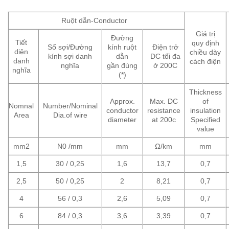
Ruột dẫn-Conductor
Giá trị
Đường
Tiết
quy định
Số sợi/Đường
kính ruột
Điện trở
diện
chiều dày
kính sợi danh
dẫn
DC tối đa
danh
cách điện
nghĩa
gần đúng
ở 200C
nghĩa
(*)
Thickness
Approx.
Max. DC
of
Nomnal
Number/Nominal
conductor
resistance
insulation
Area
Dia.of wire
diameter
at 200c
Specified
value
mm2
N0 /mm
mm
Ω/km
mm
1,5
30 / 0,25
1,6
13,7
0,7
2,5
50 / 0,25
2
8,21
0,7
4
56 / 0,3
2,6
5,09
0,7
6
84 / 0,3
3,6
3,39
0,7