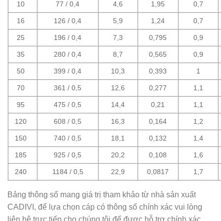
10
77 / 0,4
4,6
1,95
0,7
16
126 / 0,4
5,9
1,24
0,7
25
196 / 0,4
7,3
0,795
0,9
35
280 / 0,4
8,7
0,565
0,9
50
399 / 0,4
10,3
0,393
1
70
361 / 0,5
12,6
0,277
1,1
95
475 / 0,5
14,4
0,21
1,1
120
608 / 0,5
16,3
0,164
1,2
150
740 / 0,5
18,1
0,132
1,4
185
925 / 0,5
20,2
0,108
1,6
240
1184 / 0,5
22,9
0,0817
1,7
Bảng thông số mang giá trị tham khảo từ nhà sản xuất
CADIVI, để lựa chọn cáp có thông số chính xác vui lòng
liên hệ trực tiếp cho chúng tôi để được hỗ trợ chính xác