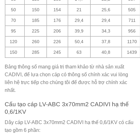
50
150
154
21
25,6
505
70
185
176
29,4
29,4
711
95
225
206
39,9
34,3
956
120
260
226
50,4
37,8
1170
150
285
245
63
40,8
1439
Bảng thông số mang giá trị tham khảo từ nhà sản xuất
CADIVI, để lựa chọn cáp có thông số chính xác vui lòng
liên hệ trực tiếp cho chúng tôi để được hỗ trợ chính xác
nhất.
Cấu tạo cáp LV-ABC 3x70mm2 CADIVI hạ thế
0,6/1KV
Dây cáp LV-ABC 3x70mm2 CADIVI hạ thế 0,6/1KV có cấu
tạo gồm 6 phần: