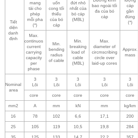
mang
uốn
đứt nhỏ
bao ngoài tối
cáp
tải cho
cong tối
nhất của
đa của bó
gần
phép
thiểu
bó cáp
cáp
đúng
mỗi pha
của bó
(MBL)
Tiết
(*)
(*)
cáp
diện
danh
Max.
định
continuos
Min.
Max.
Min.
current
breaking
diameter of
bending
Approx.
carrying
load of
circmscribing
radius
mass
capacity
cable
circle over
of cable
per
(MBL)
laid-up cores
phase
3
3
3
3
3
Nominal
Lõi
Lõi
Lõi
Lõi
Lõi
area
core
core
core
core
core
mm2
A
mm
kN
mm
kg/km
16
78
102
6,6
17,1
200
25
105
119
10,5
19,8
284
35
125
133
14,7
22,2
357