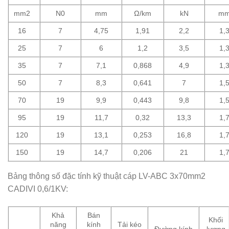
mm2
N0
mm
Ω/km
kN
m
16
7
4,75
1,91
2,2
1,
25
7
6
1,2
3,5
1,
35
7
7,1
0,868
4,9
1,
50
7
8,3
0,641
7
1,
70
19
9,9
0,443
9,8
1,
95
19
11,7
0,32
13,3
1,
120
19
13,1
0,253
16,8
1,
150
19
14,7
0,206
21
1,
Bảng thông số đặc tính kỹ thuật cáp LV-ABC 3x70mm2
CADIVI 0,6/1KV:
Khả
Bán
Khối
năng
kính
Tải kéo
Đường kính
lượng