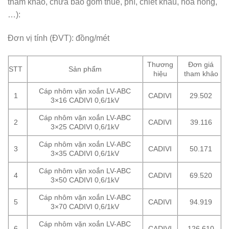
tham khảo, chưa bao gồm thuế, phí, chiết khấu, hoa hồng,
…):
Đơn vị tính (ĐVT): đồng/mét
Thương
Đơn giá
STT
Sản phẩm
hiệu
tham khảo
Cáp nhôm vặn xoắn LV-ABC
1
CADIVI
29.502
3×16 CADIVI 0,6/1kV
Cáp nhôm vặn xoắn LV-ABC
2
CADIVI
39.116
3×25 CADIVI 0,6/1kV
Cáp nhôm vặn xoắn LV-ABC
3
CADIVI
50.171
3×35 CADIVI 0,6/1kV
Cáp nhôm vặn xoắn LV-ABC
4
CADIVI
69.520
3×50 CADIVI 0,6/1kV
Cáp nhôm vặn xoắn LV-ABC
5
CADIVI
94.919
3×70 CADIVI 0,6/1kV
Cáp nhôm vặn xoắn LV-ABC
6
CADIVI
126.610