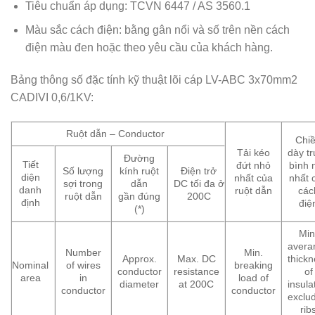
Tiêu chuẩn áp dụng: TCVN 6447 / AS 3560.1
Màu sắc cách điện: bằng gân nổi và số trên nền cách
điện màu đen hoặc theo yêu cầu của khách hàng.
Bảng thông số đặc tính kỹ thuật lõi cáp LV-ABC 3x70mm2
CADIVI 0,6/1KV:
Ruột dẫn – Conductor
Chi
Tải kéo
dày t
Đường
Tiết
đứt nhỏ
bình 
Số lượng
kính ruột
Điện trở
diện
nhất của
nhất 
sợi trong
dẫn
DC tối đa ở
danh
ruột dẫn
các
ruột dẫn
gần đúng
200C
định
điệ
(*)
Min
avera
Number
Min.
Approx.
Max. DC
thick
Nominal
of wires
breaking
conductor
resistance
of
area
in
load of
diameter
at 200C
insula
conductor
conductor
exclu
rib