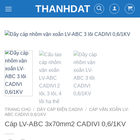
Skip
THANHDAT
to
content
TRANG CHỦ
/
DÂY CÁP ĐIỆN CADIVI
/
CÁP VẶN XOẮN LV-
ABC CADIVI 0,6/1KV
Cáp LV-ABC 3x70mm2 CADIVI 0,6/1KV