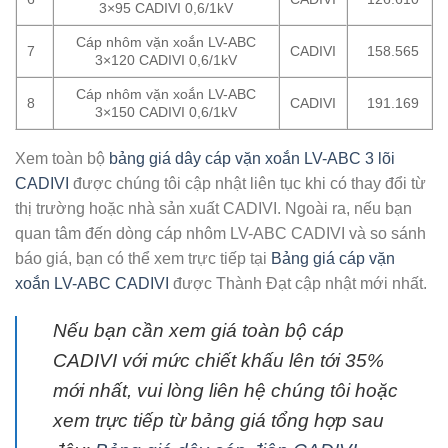
3×95 CADIVI 0,6/1kV
Cáp nhôm vặn xoắn LV-ABC
7
CADIVI
158.565
3×120 CADIVI 0,6/1kV
Cáp nhôm vặn xoắn LV-ABC
8
CADIVI
191.169
3×150 CADIVI 0,6/1kV
Xem toàn bộ
bảng giá dây cáp vặn xoắn LV-ABC 3 lõi
CADIVI
được chúng tôi cập nhật liên tục khi có thay đổi từ
thị trường hoặc nhà sản xuất CADIVI. Ngoài ra, nếu bạn
quan tâm đến dòng cáp nhôm LV-ABC CADIVI và so sánh
báo giá, bạn có thể xem trực tiếp tại
Bảng giá cáp vặn
xoắn LV-ABC CADIVI
được Thành Đạt cập nhật mới nhất.
Nếu bạn cần xem giá toàn bộ cáp
CADIVI với mức chiết khấu lên tới 35%
mới nhất, vui lòng liên hệ chúng tôi hoặc
xem trực tiếp từ bảng giá tổng hợp sau