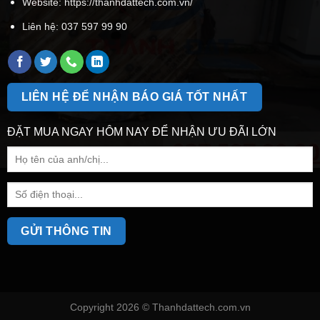
Website: https://thanhdattech.com.vn/
Liên hệ:
037 597 99 90
LIÊN HỆ ĐỂ NHẬN BÁO GIÁ TỐT NHẤT
ĐẶT MUA NGAY HÔM NAY ĐỂ NHẬN ƯU ĐÃI LỚN
Copyright 2026 ©
Thanhdattech.com.vn