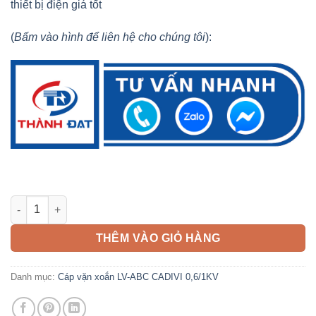
thiết bị điện giá tốt
(
Bấm vào hình để liên hệ cho chúng tôi
):
Cáp LV-ABC 3x70mm2 CADIVI 0,6/1KV số lượng
THÊM VÀO GIỎ HÀNG
Danh mục:
Cáp vặn xoắn LV-ABC CADIVI 0,6/1KV