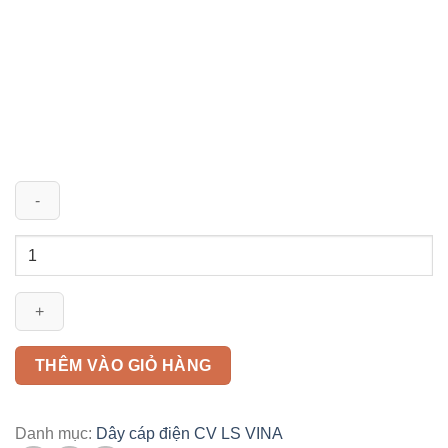
Dây
cáp
điện
CV
1x4mm2
LS
THÊM VÀO GIỎ HÀNG
VINA
số
lượng
Danh mục:
Dây cáp điện CV LS VINA