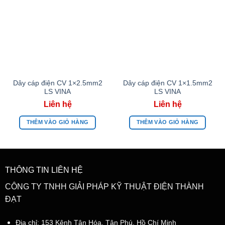
Dây cáp điện CV 1×2.5mm2
Dây cáp điện CV 1×1.5mm2
LS VINA
LS VINA
THÊM VÀO GIỎ HÀNG
THÊM VÀO GIỎ HÀNG
THÔNG TIN LIÊN HỆ
CÔNG TY TNHH GIẢI PHÁP KỸ THUẬT ĐIỆN THÀNH
ĐẠT
Địa chỉ: 153 Kênh Tân Hóa, Tân Phú, Hồ Chí Minh