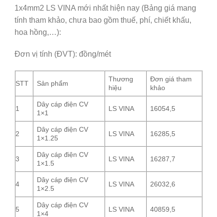
1x4mm2 LS VINA mới nhất hiện nay (Bảng giá mang
tính tham khảo, chưa bao gồm thuế, phí, chiết khấu,
hoa hồng,…):
Đơn vị tính (ĐVT): đồng/mét
Thương
Đơn giá tham
STT
Sản phẩm
hiệu
khảo
Dây cáp điện CV
1
LS VINA
16054,5
1×1
Dây cáp điện CV
2
LS VINA
16285,5
1×1.25
Dây cáp điện CV
3
LS VINA
16287,7
1×1.5
Dây cáp điện CV
4
LS VINA
26032,6
1×2.5
Dây cáp điện CV
5
LS VINA
40859,5
1×4