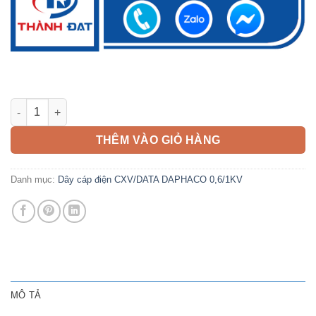
Dây cáp điện CXV/DATA 25mm2 DAPHACO 0,6/1KV số lượng
THÊM VÀO GIỎ HÀNG
Danh mục:
Dây cáp điện CXV/DATA DAPHACO 0,6/1KV
MÔ TẢ