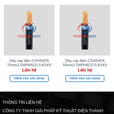
Dây cáp điện CXV/DATA
Dây cáp điện CXV/DATA
70mm2 DAPHACO 0,6/1KV
50mm2 DAPHACO 0,6/1KV
THÊM VÀO GIỎ HÀNG
THÊM VÀO GIỎ HÀNG
THÔNG TIN LIÊN HỆ
CÔNG TY TNHH GIẢI PHÁP KỸ THUẬT ĐIỆN THÀNH