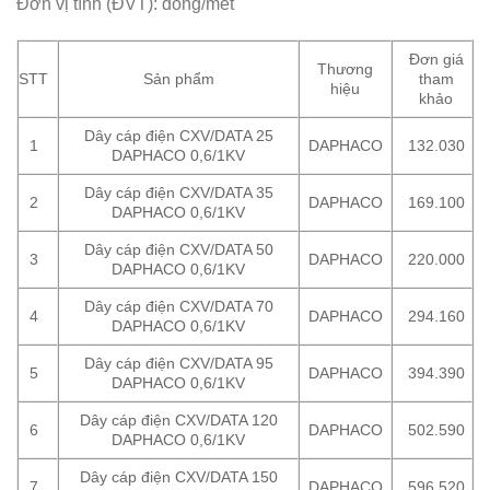
Đơn vị tính (ĐVT): đồng/mét
Đơn giá
Thương
STT
Sản phẩm
tham
hiệu
khảo
Dây cáp điện CXV/DATA 25
1
DAPHACO
132.030
DAPHACO 0,6/1KV
Dây cáp điện CXV/DATA 35
2
DAPHACO
169.100
DAPHACO 0,6/1KV
Dây cáp điện CXV/DATA 50
3
DAPHACO
220.000
DAPHACO 0,6/1KV
Dây cáp điện CXV/DATA 70
4
DAPHACO
294.160
DAPHACO 0,6/1KV
Dây cáp điện CXV/DATA 95
5
DAPHACO
394.390
DAPHACO 0,6/1KV
Dây cáp điện CXV/DATA 120
6
DAPHACO
502.590
DAPHACO 0,6/1KV
Dây cáp điện CXV/DATA 150
7
DAPHACO
596.520