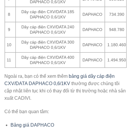
DAPHACO 0,6/1KV
Dây cáp điện CXV/DATA 185
8
DAPHACO
734.390
DAPHACO 0,6/1KV
Dây cáp điện CXV/DATA 240
9
DAPHACO
948.780
DAPHACO 0,6/1KV
Dây cáp điện CXV/DATA 300
10
DAPHACO
1.180.460
DAPHACO 0,6/1KV
Dây cáp điện CXV/DATA 400
11
DAPHACO
1.494.950
DAPHACO 0,6/1KV
Ngoài ra, bạn có thể xem thêm
b
ảng giá dây cáp điện
CXV/DATA DAPHACO 0,6/1KV
thường được chúng tôi
cập nhật liên tục khi có thay đổi từ thị trường hoặc nhà sản
xuất CADIVI.
Có thể bạn quan tâm:
Bảng giá DAPHACO