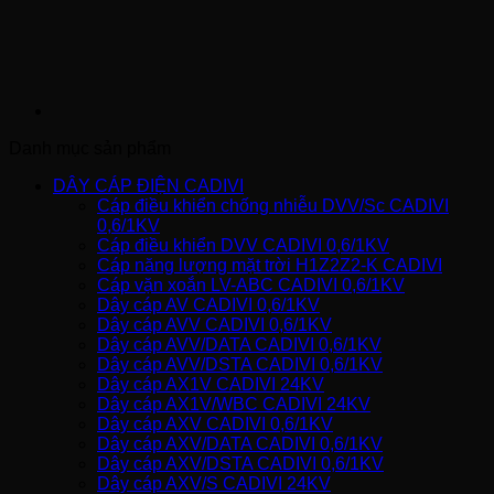
Danh mục sản phẩm
DÂY CÁP ĐIỆN CADIVI
Cáp điều khiển chống nhiễu DVV/Sc CADIVI
0,6/1KV
Cáp điều khiển DVV CADIVI 0,6/1KV
Cáp năng lượng mặt trời H1Z2Z2-K CADIVI
Cáp vặn xoắn LV-ABC CADIVI 0,6/1KV
Dây cáp AV CADIVI 0,6/1KV
Dây cáp AVV CADIVI 0,6/1KV
Dây cáp AVV/DATA CADIVI 0,6/1KV
Dây cáp AVV/DSTA CADIVI 0,6/1KV
Dây cáp AX1V CADIVI 24KV
Dây cáp AX1V/WBC CADIVI 24KV
Dây cáp AXV CADIVI 0,6/1KV
Dây cáp AXV/DATA CADIVI 0,6/1KV
Dây cáp AXV/DSTA CADIVI 0,6/1KV
Dây cáp AXV/S CADIVI 24KV