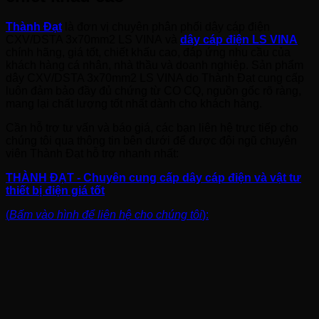
Thành Đạt
là đơn vị chuyên phân phối dây cáp điện
CXV/DSTA 3x70mm2 LS VINA
và
dây cáp điện LS VINA
chính hãng, giá tốt, chiết khấu cao, đáp ứng nhu cầu của
khách hàng cá nhân, nhà thầu và doanh nghiệp. Sản phẩm
dây CXV/DSTA 3x70mm2 LS VINA do Thành Đạt cung cấp
luôn đảm bảo đầy đủ chứng từ CO CQ, nguồn gốc rõ ràng,
mang lại chất lượng tốt nhất dành cho khách hàng.
Cần hỗ trợ tư vấn và báo giá, các bạn liên hệ trực tiếp cho
chúng tôi qua thông tin bên dưới để được đội ngũ chuyên
viên Thành Đạt hỗ trợ nhanh nhất:
THÀNH ĐẠT - Chuyên cung cấp dây cáp điện và vật tư
thiết bị điện giá tốt
(
Bấm vào hình để liên hệ cho chúng tôi
):