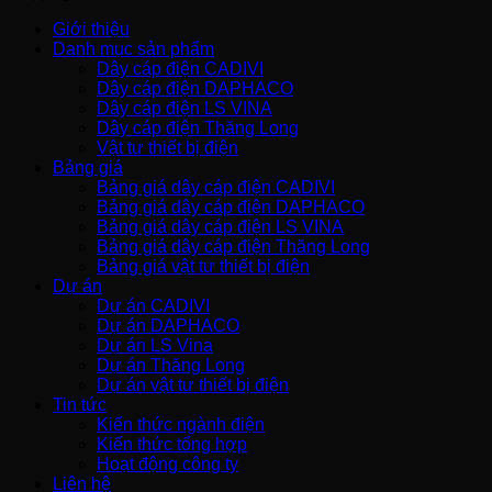
Giới thiệu
Danh mục sản phẩm
Dây cáp điện CADIVI
Dây cáp điện DAPHACO
Dây cáp điện LS VINA
Dây cáp điện Thăng Long
Vật tư thiết bị điện
Bảng giá
Bảng giá dây cáp điện CADIVI
Bảng giá dây cáp điện DAPHACO
Bảng giá dây cáp điện LS VINA
Bảng giá dây cáp điện Thăng Long
Bảng giá vật tư thiết bị điện
Dự án
Dự án CADIVI
Dự án DAPHACO
Dự án LS Vina
Dự án Thăng Long
Dự án vật tư thiết bị điện
Tin tức
Kiến thức ngành điện
Kiến thức tổng hợp
Hoạt động công ty
Liên hệ