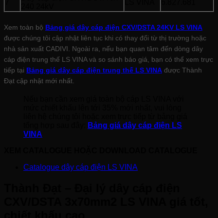
7
LS VINA
6.827.681
240 24kV
Xem toàn bộ
Bảng giá dây cáp điện CXV/DSTA 24KV LS VINA
được chúng tôi cập nhật liên tục khi có thay đổi từ thị trường hoặc
nhà sản xuất CADIVI. Ngoài ra, nếu bạn quan tâm đến dòng dây
cáp điện trung thế LS VINA và so sánh báo giá, bạn có thể xem trực
tiếp tại
Bảng giá dây cáp điện trung thế LS VINA
được Thành
Đạt cập nhật mới nhất.
Nếu bạn cần xem giá toàn bộ cáp LS VINA với
mức chiết khấu lên tới 35% mới nhất, vui lòng
liên hệ chúng tôi hoặc xem trực tiếp từ bảng giá
tổng hợp sau đây:
Bảng giá dây cáp điện LS
VINA
XEM CATALOGUE HOẶC DOWNLOAD CATALOGUE
Catalogue dây cáp điện LS VINA
Thành Đạt – Đại lý dây cáp điện
CXV/DSTA 3x70mm2 LS VINA giá tốt,
chiết khấu cao