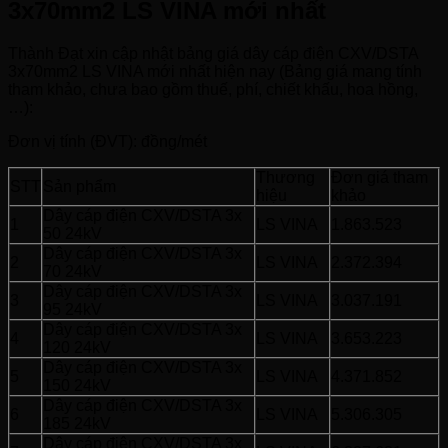
3x70mm2 LS VINA mới nhất
Thành Đạt xin cập nhật bảng giá dây cáp điện CXV/DSTA
3x70mm2 LS VINA mới nhất hiện nay (Bảng giá mang tính
tham khảo, chưa bao gồm thuế, phí, chiết khấu, hoa hồng,
…):
Đơn vị tính (ĐVT): đồng/mét
Thương
Đơn giá tham
STT
Sản phẩm
hiệu
khảo
Dây cáp điện CXV/DSTA 3x
1
LS VINA
1.863.523
50 24kV
Dây cáp điện CXV/DSTA 3x
2
LS VINA
2.372.394
70 24kV
Dây cáp điện CXV/DSTA 3x
3
LS VINA
3.037.191
95 24kV
Dây cáp điện CXV/DSTA 3x
4
LS VINA
3.653.223
120 24kV
Dây cáp điện CXV/DSTA 3x
5
LS VINA
4.371.852
150 24kV
Dây cáp điện CXV/DSTA 3x
6
LS VINA
5.306.305
185 24kV
Dây cáp điện CXV/DSTA 3x