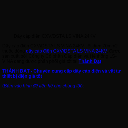
Dây cáp điện CXV/DSTA LS VINA 24KV
Dây cáp điện CXV/DSTA LS VINA 24KV tiết diện 70mm2
thuộc dòng
dây cáp điện CXV/DSTA LS VINA 24KV
, được
sản xuất bởi Công ty Cổ phần Cáp điện và Hệ thống LS-
VINA đang được phân phối giá tốt tại
Thành Đạt
.
THÀNH ĐẠT - Chuyên cung cấp dây cáp điện và vật tư
thiết bị điện giá tốt
(
Bấm vào hình để liên hệ cho chúng tôi
):