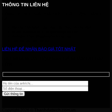
THÔNG TIN LIÊN HỆ
CÔNG TY TNHH GIẢI PHÁP KỸ THUẬT ĐIỆN THÀNH
ĐẠT
Địa chỉ: 153 Kênh Tân Hóa, Tân Phú, Hồ Chí Minh
Email:
thanhdattech.company@gmail.com
Website: https://thanhdattech.com.vn/
Liên hệ:
037 597 99 90
LIÊN HỆ ĐỂ NHẬN BÁO GIÁ TỐT NHẤT
ĐẶT MUA NGAY HÔM NAY ĐỂ NHẬN ƯU ĐÃI
LỚN
Copyright 2026 ©
Thanhdattech.com.vn