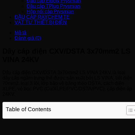
Đầu cáp Elbow Prysmian
Đầu cáp TPlug Prysmian
Hộp nối cáp Prysmian
ĐẦU CÁP RAYCHEM TE
VẬT TƯ THIẾT BỊ ĐIỆN
Mô tả
Đánh giá (0)
Dây cáp điện CXV/DSTA 3x70mm2 LS
VINA 24KV
Dây cáp điện CXV/DSTA 3x70mm2 LS VINA 24KV là loại
dây cáp ngầm trung thế được sản xuất bởi LS VINA, tiết diện
70mm2, loại 3 lõi, lớp bảo vệ băng théo DSTA, cách điện
XLPE, vỏ bọc PVC (Cu/XLPE/PVC/DSTA/PVC), cấp điện áp
24KV.
Table of Contents