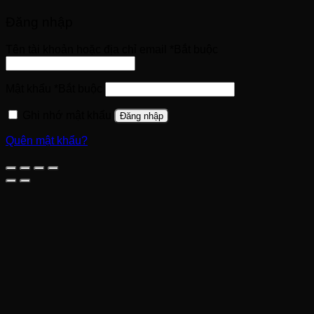
Đăng nhập
Tên tài khoản hoặc địa chỉ email
*
Bắt buộc
Mật khẩu
*
Bắt buộc
Ghi nhớ mật khẩu
Đăng nhập
Quên mật khẩu?