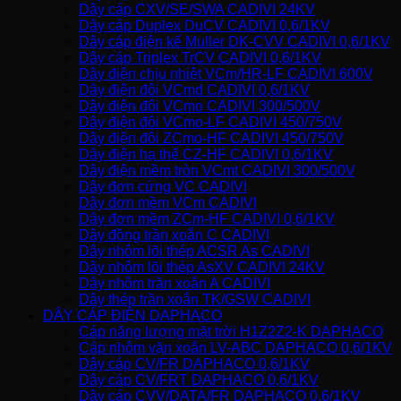
Dây cáp CXV/SE/SWA CADIVI 24KV
Dây cáp Duplex DuCV CADIVI 0,6/1KV
Dây cáp điện kế Muller DK-CVV CADIVI 0,6/1KV
Dây cáp Triplex TrCV CADIVI 0,6/1KV
Dây điện chịu nhiệt VCm/HR-LF CADIVI 600V
Dây điện đôi VCmd CADIVI 0,6/1KV
Dây điện đôi VCmo CADIVI 300/500V
Dây điện đôi VCmo-LF CADIVI 450/750V
Dây điện đôi ZCmo-HF CADIVI 450/750V
Dây điện hạ thế CZ-HF CADIVI 0,6/1KV
Dây điện mềm tròn VCmt CADIVI 300/500V
Dây đơn cứng VC CADIVI
Dây đơn mềm VCm CADIVI
Dây đơn mềm ZCm-HF CADIVI 0,6/1KV
Dây đồng trần xoắn C CADIVI
Dây nhôm lõi thép ACSR As CADIVI
Dây nhôm lõi thép AsXV CADIVI 24KV
Dây nhôm trần xoắn A CADIVI
Dây thép trần xoắn TK/GSW CADIVI
DÂY CÁP ĐIỆN DAPHACO
Cáp năng lượng mặt trời H1Z2Z2-K DAPHACO
Cáp nhôm vặn xoắn LV-ABC DAPHACO 0,6/1KV
Dây cáp CV/FR DAPHACO 0,6/1KV
Dây cáp CV/FRT DAPHACO 0,6/1KV
Dây cáp CVV/DATA/FR DAPHACO 0,6/1KV