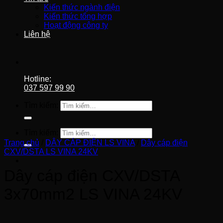
Kiến thức ngành điện
Kiến thức tổng hợp
Hoạt động công ty
Liên hệ
Hotline:
037 597 99 90
Tìm kiếm:
Tìm kiếm:
Trang chủ
/
DÂY CÁP ĐIỆN LS VINA
/
Dây cáp điện
CXV/DSTA LS VINA 24KV
Dây cáp điện CXV/DSTA
3x70mm2 LS VINA 24KV