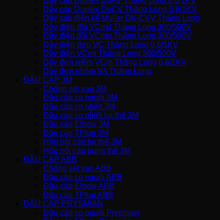
Dây cáp Duplex DuAV Thăng Long 0,6/1KV
Dây cáp Duplex DuCV Thăng Long 0,6/1KV
Dây cáp điện kế Muller DK-CVV Thăng Long
Dây điện đôi VCmd Thăng Long 300/500V
Dây điện đôi VCmo Thăng Long 300/500V
Dây điện đơn VC Thăng Long 0,6/1KV
Dây điện VCmt Thăng Long 300/500V
Dây đơn mềm VCm Thăng Long 0,6/1KV
Dây đơn nhôm VA Thăng Long
ĐẦU CÁP 3M
Chống sét van 3M
Đầu cáp co nguội 3M
Đầu cáp co nhiệt 3M
Đầu cáp co nhiệt hạ thế 3M
Đầu cáp Elbow 3M
Đầu cáp TPlug 3M
Hộp nối cáp hạ thế 3M
Hộp nối cáp trung thế 3M
ĐẦU CÁP ABB
Chống sét van ABB
Đầu cáp co nguội ABB
Đầu cáp Elbow ABB
Đầu cáp TPlug ABB
ĐẦU CÁP PRYSMIAN
Đầu cáp co nguội Prysmian