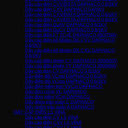
Dây cáp điện CVV/DSTA DAPHACO 0,6/1KV
Dây cáp điện CXV DAPHACO 0,6/1KV
Dây cáp điện CXV/DATA DAPHACO 0,6/1KV
Dây cáp điện CXV/DSTA DAPHACO 0,6/1KV
Dây cáp điện DuAV DAPHACO 0,6/1KV
Dây cáp điện DuCV DAPHACO 0,6/1KV
Dây cáp điện FT 2C+E DAPHACO 450/750V
Dây cáp điện kế Muller DK-CVV DAPHACO
0,6/1KV
Dây cáp điện kế Muller DK-CXV DAPHACO
0,6/1KV
Dây cáp điều khiển CY DAPHACO 300/500V
Dây cáp điều khiển YY DAPHACO 300/500V
Dây cáp đơn CV DAPHACO 0,6/1KV
Dây điện đôi VCmd DAPHACO 0,6/1KV
Dây điện đôi VCmo DAPHACO 0,6/1KV
Dây điện mềm tròn VVCm DAPHACO
Dây đơn cứng VC DAPHACO
Dây đơn mềm VCm DAPHACO
Dây đồng trần xoắn C DAPHACO
Dây nhôm trần xoắn A DAPHACO
DÂY CÁP ĐIỆN LS VINA
Dây cáp điện CV LS VINA
Dây cáp điện CVV LS VINA
Dây cáp điện CXV LS VINA