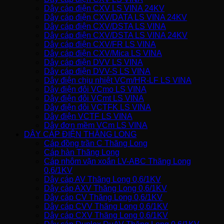
Dây cáp điện CXV LS VINA 24KV
Dây cáp điện CXV/DATA LS VINA 24KV
Dây cáp điện CXV/DSTA LS VINA
Dây cáp điện CXV/DSTA LS VINA 24KV
Dây cáp điện CXV/FR LS VINA
Dây cáp điện CXV/Mica LS VINA
Dây cáp điện DVV LS VINA
Dây cáp điện DVV-S LS VINA
Dây điện chịu nhiệt VCm/HR-LF LS VINA
Dây điện đôi VCmo LS VINA
Dây điện đôi VCmt LS VINA
Dây điện đôi VCTFK LS VINA
Dây điện VCTF LS VINA
Dây đơn mềm VCm LS VINA
DÂY CÁP ĐIỆN THĂNG LONG
Cáp đồng trần C Thăng Long
Cáp hàn Thăng Long
Cáp nhôm vặn xoắn LV-ABC Thăng Long
0,6/1KV
Dây cáp AV Thăng Long 0,6/1KV
Dây cáp AXV Thăng Long 0,6/1KV
Dây cáp CV Thăng Long 0,6/1KV
Dây cáp CVV Thăng Long 0,6/1KV
Dây cáp CXV Thăng Long 0,6/1KV