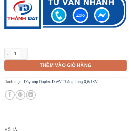
Dây cáp Duplex nhôm DuAV 2x35mm2 Thăng Long 0,6/1kV số 
THÊM VÀO GIỎ HÀNG
Danh mục:
Dây cáp Duplex DuAV Thăng Long 0,6/1KV
MÔ TẢ