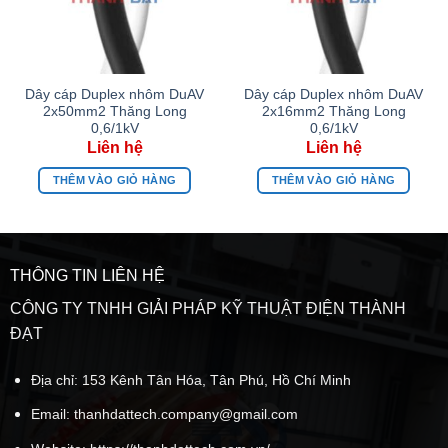
Dây cáp Duplex nhôm DuAV
Dây cáp Duplex nhôm DuAV
2x50mm2 Thăng Long
2x16mm2 Thăng Long
0,6/1kV
0,6/1kV
THÊM VÀO GIỎ HÀNG
THÊM VÀO GIỎ HÀNG
THÔNG TIN LIÊN HỆ
CÔNG TY TNHH GIẢI PHÁP KỸ THUẬT ĐIỆN THÀNH
ĐẠT
Địa chỉ: 153 Kênh Tân Hóa, Tân Phú, Hồ Chí Minh
Email:
thanhdattech.company@gmail.com