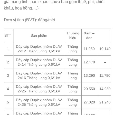
giá mang tính tham khảo, chưa bao gồm thuế, phí, chiết
khấu, hoa hồng,…):
Đơn vị tính (ĐVT): đồng/mét
Thương
Xám –
STT
Sản phẩm
hiệu
đen
Dây cáp Duplex nhôm DuAV
Thăng
1
11.950
10.140
2×12 Thăng Long 0,6/1kV
Long
Dây cáp Duplex nhôm DuAV
Thăng
2
12.470
–
2×14 Thăng Long 0,6/1kV
Long
Dây cáp Duplex nhôm DuAV
Thăng
3
13.290
11.780
2×16 Thăng Long 0,6/1kV
Long
Dây cáp Duplex nhôm DuAV
Thăng
4
20.550
14.930
2×25 Thăng Long 0,6/1kV
Long
Dây cáp Duplex nhôm DuAV
Thăng
5
27.020
21.240
2×35 Thăng Long 0,6/1kV
Long
Dây cáp Duplex nhôm DuAV
Thăng