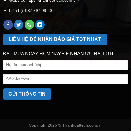
Website: https://thanhdattech.com.vn/
Liên hệ:
037 597 99 90
LIÊN HỆ ĐỂ NHẬN BÁO GIÁ TỐT NHẤT
ĐẶT MUA NGAY HÔM NAY ĐỂ NHẬN ƯU ĐÃI LỚN
Copyright 2026 ©
Thanhdattech.com.vn