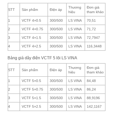
Thương
Đơn giá
STT
Sản phẩm
Điện áp
hiệu
tham khảo
1
VCTF 4×0.5
300/500
LS VINA
70,51
2
VCTF 4×0.75
300/500
LS VINA
71,72
3
VCTF 4×1.5
300/500
LS VINA
72,7947
4
VCTF 4×2.5
300/500
LS VINA
116,3448
Bảng giá dây điện VCTF 5 lõi LS VINA
Thương
Đơn giá
STT
Sản phẩm
Điện áp
hiệu
tham khảo
1
VCTF 5×0.5
300/500
LS VINA
84,48
2
VCTF 5×0.75
300/500
LS VINA
86,24
3
VCTF 5×1.5
300/500
LS VINA
88,9196
4
VCTF 5×2.5
300/500
LS VINA
142,1167