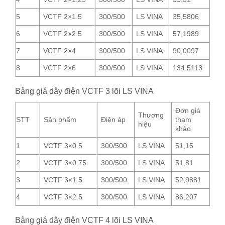
5
VCTF 2×1.5
300/500
LS VINA
35,5806
6
VCTF 2×2.5
300/500
LS VINA
57,1989
7
VCTF 2×4
300/500
LS VINA
90,0097
8
VCTF 2×6
300/500
LS VINA
134,5113
Bảng giá dây điện VCTF 3 lõi LS VINA
Đơn giá
Thương
STT
Sản phẩm
Điện áp
tham
hiệu
khảo
1
VCTF 3×0.5
300/500
LS VINA
51,15
2
VCTF 3×0.75
300/500
LS VINA
51,81
3
VCTF 3×1.5
300/500
LS VINA
52,9881
4
VCTF 3×2.5
300/500
LS VINA
86,207
Bảng giá dây điện VCTF 4 lõi LS VINA