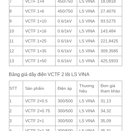
7
VCTF 1×4
450/750
LS VINA
18,0818
8
VCTF 1×6
450/750
LS VINA
27,4076
9
VCTF 1×10
0.6/1kV
LS VINA
93,5275
10
VCTF 1×16
0.6/1kV
LS VINA
143,484
11
VCTF 1×25
0.6/1kV
LS VINA
221,8425
12
VCTF 1×35
0.6/1kV
LS VINA
309,3585
13
VCTF 1×50
0.6/1kV
LS VINA
425,5933
Bảng giá dây điện VCTF 2 lõi LS VINA
Thương
Đơn giá
STT
Sản phẩm
Điện áp
hiệu
tham khảo
1
VCTF 2×0.5
300/500
LS VINA
31,13
2
VCTF 2×0.75
300/500
LS VINA
34,32
3
VCTF 2×1
300/500
LS VINA
35,09
4
VCTF 2×1.25
300/500
LS VINA
35,31