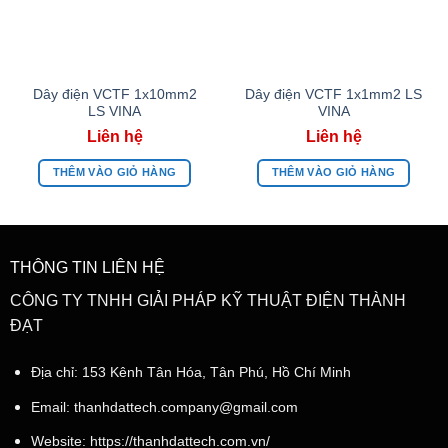
Dây điện VCTF 1x10mm2
Dây điện VCTF 1x1mm2 LS
LS VINA
VINA
THÊM VÀO GIỎ HÀNG
THÊM VÀO GIỎ HÀNG
THÔNG TIN LIÊN HỆ
CÔNG TY TNHH GIẢI PHÁP KỸ THUẬT ĐIỆN THÀNH
ĐẠT
Địa chỉ: 153 Kênh Tân Hóa, Tân Phú, Hồ Chí Minh
Email:
thanhdattech.company@gmail.com
Website: https://thanhdattech.com.vn/