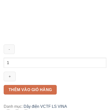
Dây
điện
VCTF
1x25mm2
LS
VINA
THÊM VÀO GIỎ HÀNG
số
lượng
Danh mục:
Dây điện VCTF LS VINA