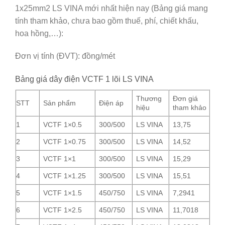
1x25mm2 LS VINA mới nhất hiện nay (Bảng giá mang
tính tham khảo, chưa bao gồm thuế, phí, chiết khấu,
hoa hồng,…):
Đơn vị tính (ĐVT): đồng/mét
Bảng giá dây điện VCTF 1 lõi LS VINA
Thương
Đơn giá
STT
Sản phẩm
Điện áp
hiệu
tham khảo
1
VCTF 1×0.5
300/500
LS VINA
13,75
2
VCTF 1×0.75
300/500
LS VINA
14,52
3
VCTF 1×1
300/500
LS VINA
15,29
4
VCTF 1×1.25
300/500
LS VINA
15,51
5
VCTF 1×1.5
450/750
LS VINA
7,2941
6
VCTF 1×2.5
450/750
LS VINA
11,7018