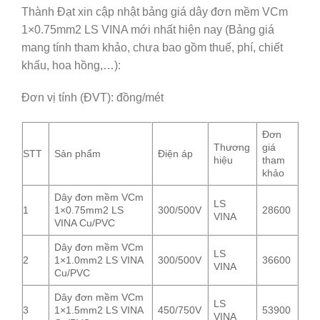
Thành Đạt xin cập nhật bảng giá dây đơn mềm VCm
1×0.75mm2 LS VINA mới nhất hiện nay (Bảng giá
mang tính tham khảo, chưa bao gồm thuế, phí, chiết
khấu, hoa hồng,…):
Đơn vị tính (ĐVT): đồng/mét
Đơn
Thương
giá
STT
Sản phẩm
Điện áp
hiệu
tham
khảo
Dây đơn mềm VCm
LS
1
1×0.75mm2 LS
300/500V
28600
VINA
VINA Cu/PVC
Dây đơn mềm VCm
LS
2
1×1.0mm2 LS VINA
300/500V
36600
VINA
Cu/PVC
Dây đơn mềm VCm
LS
3
1×1.5mm2 LS VINA
450/750V
53900
VINA