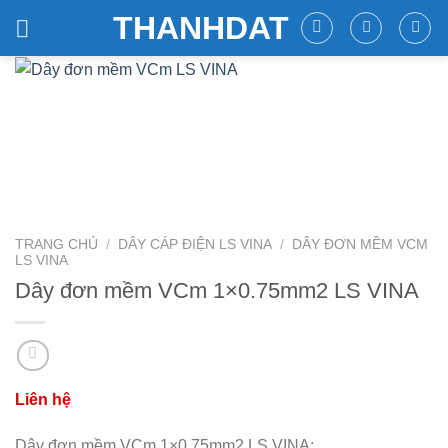
Skip
THANHDAT
to
content
TRANG CHỦ
/
DÂY CÁP ĐIỆN LS VINA
/
DÂY ĐƠN MỀM VCM
LS VINA
Dây đơn mềm VCm 1×0.75mm2 LS VINA
Dây đơn mềm VCm 1×0.75mm2 LS VINA: