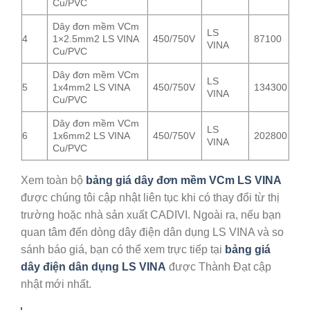
Cu/PVC
Dây đơn mềm VCm
LS
4
1×2.5mm2 LS VINA
450/750V
87100
VINA
Cu/PVC
Dây đơn mềm VCm
LS
5
1x4mm2 LS VINA
450/750V
134300
VINA
Cu/PVC
Dây đơn mềm VCm
LS
6
1x6mm2 LS VINA
450/750V
202800
VINA
Cu/PVC
Xem toàn bộ
bảng giá dây đơn mềm VCm LS VINA
được chúng tôi cập nhật liên tục khi có thay đổi từ thị
trường hoặc nhà sản xuất CADIVI. Ngoài ra, nếu bạn
quan tâm đến dòng dây điện dân dụng LS VINA và so
sánh báo giá, bạn có thể xem trực tiếp tại
bảng giá
dây điện dân dụng LS VINA
được Thành Đạt cập
nhật mới nhất.