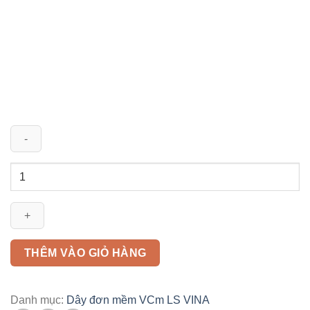
Dây
đơn
mềm
VCm
1x0.75mm2
LS
THÊM VÀO GIỎ HÀNG
VINA
số
lượng
Danh mục:
Dây đơn mềm VCm LS VINA