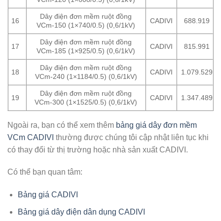
Dây điện đơn mềm ruột đồng
16
CADIVI
688.919
VCm-150 (1×740/0.5) (0,6/1kV)
Dây điện đơn mềm ruột đồng
17
CADIVI
815.991
VCm-185 (1×925/0.5) (0,6/1kV)
Dây điện đơn mềm ruột đồng
18
CADIVI
1.079.529
VCm-240 (1×1184/0.5) (0,6/1kV)
Dây điện đơn mềm ruột đồng
19
CADIVI
1.347.489
VCm-300 (1×1525/0.5) (0,6/1kV)
Ngoài ra, bạn có thể xem thêm
bảng giá dây đơn mềm
VCm CADIVI
thường được chúng tôi cập nhật liên tục khi
có thay đổi từ thị trường hoặc nhà sản xuất CADIVI.
Có thể bạn quan tâm:
Bảng giá CADIVI
Bảng giá dây điện dân dụng CADIVI