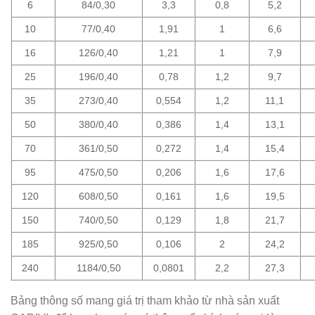
6
84/0,30
3,3
0,8
5,2
10
77/0,40
1,91
1
6,6
16
126/0,40
1,21
1
7,9
25
196/0,40
0,78
1,2
9,7
35
273/0,40
0,554
1,2
11,1
50
380/0,40
0,386
1,4
13,1
70
361/0,50
0,272
1,4
15,4
95
475/0,50
0,206
1,6
17,6
120
608/0,50
0,161
1,6
19,5
150
740/0,50
0,129
1,8
21,7
185
925/0,50
0,106
2
24,2
240
1184/0,50
0,0801
2,2
27,3
Bảng thông số mang giá trị tham khảo từ nhà sản xuất