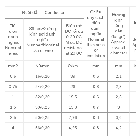
Chiều
Ruột dẫn – Conductor
Đường
dày cách
kính
điện
tổng
Tiết
Điện trở
danh
Số sợi/Đường
gần
diện
DC tối đa
nghĩa
kính sợi danh
đúng(*)
danh
ở 20 0C
Nominal
đ
nghĩa
Approx.
nghĩa
Max. DC
thickness
A
Number/Nominal
overall
Nominal
resistance
of
Dia.of wire
diameter
area
at 20 0C
insulation
mm2
N0/mm
Ω/km
mm
mm
0,5
16/0,20
39
0,6
2,1
0,75
24/0,20
26
0,6
2,3
1
32/0,20
19,5
0,6
2,5
1,5
30/0,25
13,3
0,7
3
2,5
50/0,25
7,98
0,8
3,6
4
56/0,30
4,95
0,8
4,2