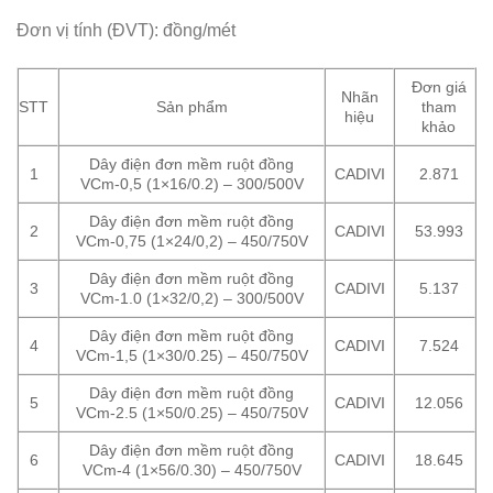
Đơn vị tính (ĐVT): đồng/mét
Đơn giá
Nhãn
STT
Sản phẩm
tham
hiệu
khảo
Dây điện đơn mềm ruột đồng
1
CADIVI
2.871
VCm-0,5 (1×16/0.2) – 300/500V
Dây điện đơn mềm ruột đồng
2
CADIVI
53.993
VCm-0,75 (1×24/0,2) – 450/750V
Dây điện đơn mềm ruột đồng
3
CADIVI
5.137
VCm-1.0 (1×32/0,2) – 300/500V
Dây điện đơn mềm ruột đồng
4
CADIVI
7.524
VCm-1,5 (1×30/0.25) – 450/750V
Dây điện đơn mềm ruột đồng
5
CADIVI
12.056
VCm-2.5 (1×50/0.25) – 450/750V
Dây điện đơn mềm ruột đồng
6
CADIVI
18.645
VCm-4 (1×56/0.30) – 450/750V