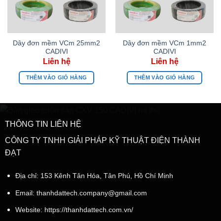
Dây đơn mềm VCm 25mm2
Dây đơn mềm VCm 1mm2
CADIVI
CADIVI
THÊM VÀO GIỎ HÀNG
THÊM VÀO GIỎ HÀNG
THÔNG TIN LIÊN HỆ
CÔNG TY TNHH GIẢI PHÁP KỸ THUẬT ĐIỆN THÀNH
ĐẠT
Địa chỉ: 153 Kênh Tân Hóa, Tân Phú, Hồ Chí Minh
Email:
thanhdattech.company@gmail.com
Website: https://thanhdattech.com.vn/