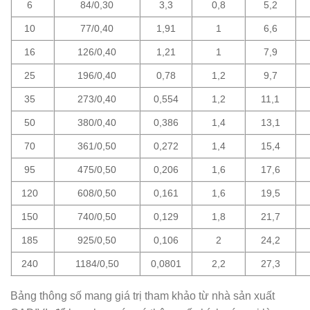
6
84/0,30
3,3
0,8
5,2
10
77/0,40
1,91
1
6,6
16
126/0,40
1,21
1
7,9
25
196/0,40
0,78
1,2
9,7
35
273/0,40
0,554
1,2
11,1
50
380/0,40
0,386
1,4
13,1
70
361/0,50
0,272
1,4
15,4
95
475/0,50
0,206
1,6
17,6
120
608/0,50
0,161
1,6
19,5
150
740/0,50
0,129
1,8
21,7
185
925/0,50
0,106
2
24,2
240
1184/0,50
0,0801
2,2
27,3
Bảng thông số mang giá trị tham khảo từ nhà sản xuất