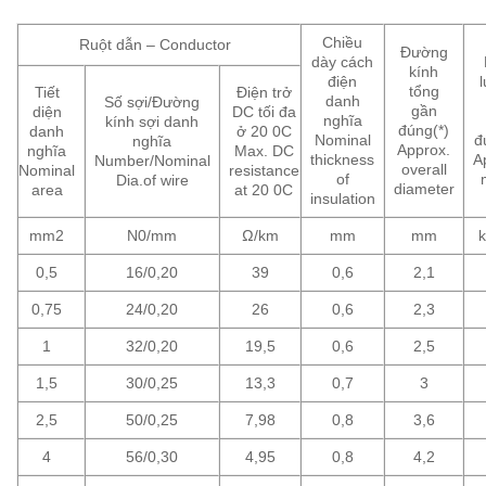
Chiều
Ruột dẫn – Conductor
Đường
dày cách
kính
điện
tổng
Tiết
Điện trở
danh
Số sợi/Đường
gần
diện
DC tối đa
nghĩa
kính sợi danh
đúng(*)
danh
ở 20 0C
Nominal
đ
nghĩa
Approx.
nghĩa
Max. DC
thickness
A
Number/Nominal
overall
Nominal
resistance
of
Dia.of wire
diameter
area
at 20 0C
insulation
mm2
N0/mm
Ω/km
mm
mm
0,5
16/0,20
39
0,6
2,1
0,75
24/0,20
26
0,6
2,3
1
32/0,20
19,5
0,6
2,5
1,5
30/0,25
13,3
0,7
3
2,5
50/0,25
7,98
0,8
3,6
4
56/0,30
4,95
0,8
4,2