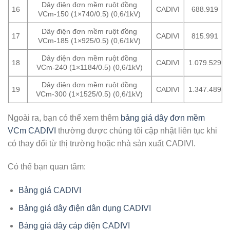
Dây điện đơn mềm ruột đồng
16
CADIVI
688.919
VCm-150 (1×740/0.5) (0,6/1kV)
Dây điện đơn mềm ruột đồng
17
CADIVI
815.991
VCm-185 (1×925/0.5) (0,6/1kV)
Dây điện đơn mềm ruột đồng
18
CADIVI
1.079.529
VCm-240 (1×1184/0.5) (0,6/1kV)
Dây điện đơn mềm ruột đồng
19
CADIVI
1.347.489
VCm-300 (1×1525/0.5) (0,6/1kV)
Ngoài ra, bạn có thể xem thêm
bảng giá dây đơn mềm
VCm CADIVI
thường được chúng tôi cập nhật liên tục khi
có thay đổi từ thị trường hoặc nhà sản xuất CADIVI.
Có thể bạn quan tâm:
Bảng giá CADIVI
Bảng giá dây điện dân dụng CADIVI
Bảng giá dây cáp điện CADIVI