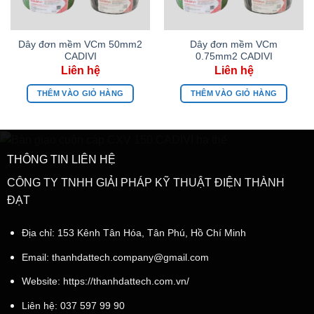
Dây đơn mềm VCm 50mm2
Dây đơn mềm VCm
CADIVI
0.75mm2 CADIVI
THÊM VÀO GIỎ HÀNG
THÊM VÀO GIỎ HÀNG
THÔNG TIN LIÊN HỆ
CÔNG TY TNHH GIẢI PHÁP KỸ THUẬT ĐIỆN THÀNH
ĐẠT
Địa chỉ: 153 Kênh Tân Hóa, Tân Phú, Hồ Chí Minh
Email:
thanhdattech.company@gmail.com
Website: https://thanhdattech.com.vn/
Liên hệ:
037 597 99 90