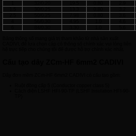
1
32/0.20
19.5
0.80
2.9
1.5
30/0.25
13.3
0.80
3.2
2.5
50/0.25
7.98
0.80
3.6
4
56/0.30
4.95
1.0
4.6
6
84/0.30
3.30
1.0
5.6
Bảng thông số mang giá trị tham khảo từ nhà sản xuất
CADIVI, để lựa chọn cáp có thông số chính xác vui lòng liên
hệ trực tiếp cho chúng tôi để được hỗ trợ chính xác nhất.
Cấu tạo dây ZCm-HF 6mm2 CADIVI
Dây đơn mềm ZCm-HF 6mm2 CADIVI có cấu tạo gồm:
Ruột đồng cấp 5 (Conductor copper class 5)
Cách điện LSHF HFI-90-TP (LSHF Insulation HFI-90-
TP)