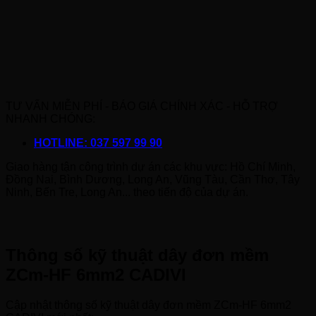
TƯ VẤN MIỄN PHÍ - BÁO GIÁ CHÍNH XÁC - HỖ TRỢ
NHANH CHÓNG:
HOTLINE: 037 597 99 90
Giao hàng tận công trình dự án các khu vực: Hồ Chí Minh,
Đồng Nai, Bình Dương, Long An, Vũng Tàu, Cần Thơ, Tây
Ninh, Bến Tre, Long An... theo tiến độ của dự án.
Thông số kỹ thuật dây đơn mềm
ZCm-HF 6mm2 CADIVI
Cập nhật thông số kỹ thuật dây đơn mềm ZCm-HF 6mm2