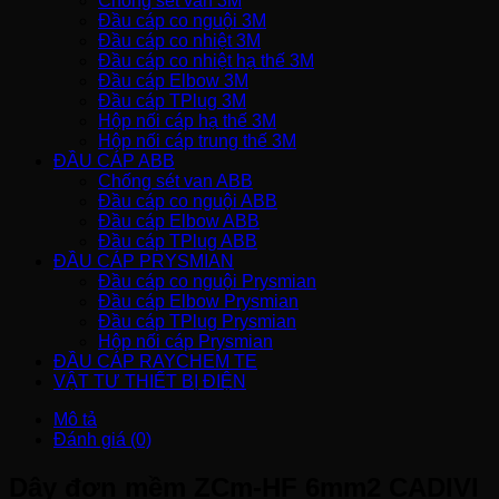
Chống sét van 3M
Đầu cáp co nguội 3M
Đầu cáp co nhiệt 3M
Đầu cáp co nhiệt hạ thế 3M
Đầu cáp Elbow 3M
Đầu cáp TPlug 3M
Hộp nối cáp hạ thế 3M
Hộp nối cáp trung thế 3M
ĐẦU CÁP ABB
Chống sét van ABB
Đầu cáp co nguội ABB
Đầu cáp Elbow ABB
Đầu cáp TPlug ABB
ĐẦU CÁP PRYSMIAN
Đầu cáp co nguội Prysmian
Đầu cáp Elbow Prysmian
Đầu cáp TPlug Prysmian
Hộp nối cáp Prysmian
ĐẦU CÁP RAYCHEM TE
VẬT TƯ THIẾT BỊ ĐIỆN
Mô tả
Đánh giá (0)
Dây đơn mềm ZCm-HF 6mm2 CADIVI