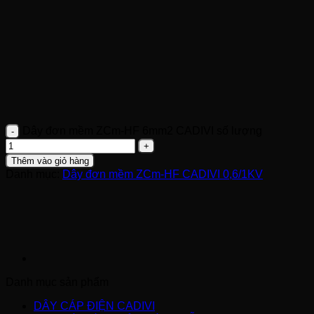
Dây đơn mềm ZCm-HF 6mm2 CADIVI số lượng
Thêm vào giỏ hàng
Danh mục:
Dây đơn mềm ZCm-HF CADIVI 0,6/1KV
Danh mục sản phẩm
DÂY CÁP ĐIỆN CADIVI