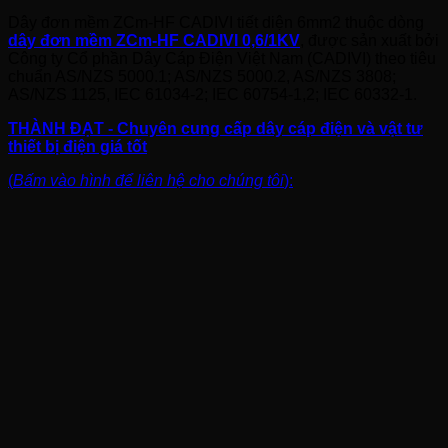
Dây đơn mềm ZCm-HF CADIVI tiết diện 6mm2 thuộc dòng
dây đơn mềm ZCm-HF CADIVI 0,6/1KV
, được sản xuất bởi
Công ty Cổ phần Dây Cáp Điện Việt Nam (CADIVI) theo tiêu
chuẩn AS/NZS 5000.1; AS/NZS 5000.2, AS/NZS 3808;
AS/NZS 1125, IEC 61034-2; IEC 60754-1,2; IEC 60332-1.
THÀNH ĐẠT - Chuyên cung cấp dây cáp điện và vật tư
thiết bị điện giá tốt
(
Bấm vào hình để liên hệ cho chúng tôi
):