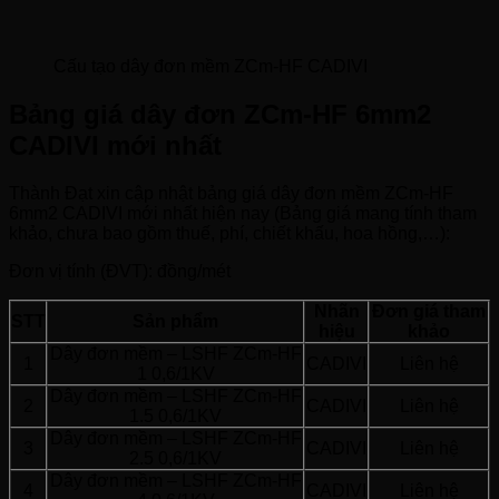
Cấu tạo dây đơn mềm ZCm-HF CADIVI
Bảng giá dây đơn ZCm-HF 6mm2
CADIVI mới nhất
Thành Đạt xin cập nhật bảng giá dây đơn mềm ZCm-HF
6mm2 CADIVI mới nhất hiện nay (Bảng giá mang tính tham
khảo, chưa bao gồm thuế, phí, chiết khấu, hoa hồng,…):
Đơn vị tính (ĐVT): đồng/mét
Nhãn
Đơn giá tham
STT
Sản phẩm
hiệu
khảo
Dây đơn mềm – LSHF ZCm-HF
1
CADIVI
Liên hệ
1 0,6/1KV
Dây đơn mềm – LSHF ZCm-HF
2
CADIVI
Liên hệ
1.5 0,6/1KV
Dây đơn mềm – LSHF ZCm-HF
3
CADIVI
Liên hệ
2.5 0,6/1KV
Dây đơn mềm – LSHF ZCm-HF
4
CADIVI
Liên hệ