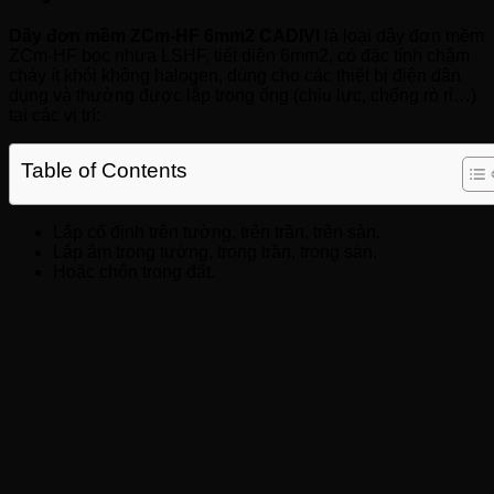
Dây đơn mềm ZCm-HF 6mm2 CADIVI
là loại dây đơn mềm
ZCm-HF bọc nhựa LSHF, tiết diện 6mm2, có đặc tính chậm
cháy ít khói không halogen, dùng cho các thiết bị điện dân
dụng và thường được lắp trong ống (chịu lực, chống rò rỉ…)
tại các vị trí:
Table of Contents
Lắp cố định trên tường, trên trần, trên sàn.
Lắp âm trong tường, trong trần, trong sàn.
Hoặc chôn trong đất.