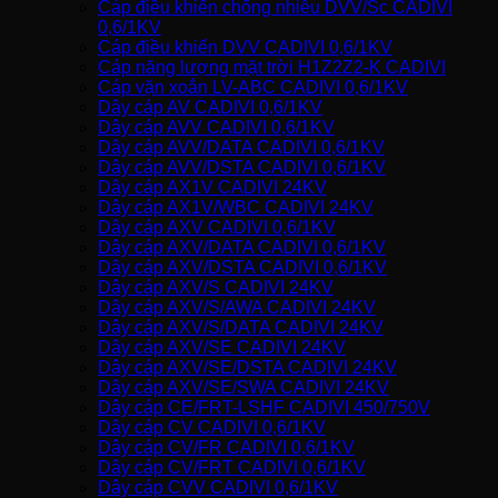
Cáp điều khiển chống nhiễu DVV/Sc CADIVI
0,6/1KV
Cáp điều khiển DVV CADIVI 0,6/1KV
Cáp năng lượng mặt trời H1Z2Z2-K CADIVI
Cáp vặn xoắn LV-ABC CADIVI 0,6/1KV
Dây cáp AV CADIVI 0,6/1KV
Dây cáp AVV CADIVI 0,6/1KV
Dây cáp AVV/DATA CADIVI 0,6/1KV
Dây cáp AVV/DSTA CADIVI 0,6/1KV
Dây cáp AX1V CADIVI 24KV
Dây cáp AX1V/WBC CADIVI 24KV
Dây cáp AXV CADIVI 0,6/1KV
Dây cáp AXV/DATA CADIVI 0,6/1KV
Dây cáp AXV/DSTA CADIVI 0,6/1KV
Dây cáp AXV/S CADIVI 24KV
Dây cáp AXV/S/AWA CADIVI 24KV
Dây cáp AXV/S/DATA CADIVI 24KV
Dây cáp AXV/SE CADIVI 24KV
Dây cáp AXV/SE/DSTA CADIVI 24KV
Dây cáp AXV/SE/SWA CADIVI 24KV
Dây cáp CE/FRT-LSHF CADIVI 450/750V
Dây cáp CV CADIVI 0,6/1KV
Dây cáp CV/FR CADIVI 0,6/1KV
Dây cáp CV/FRT CADIVI 0,6/1KV
Dây cáp CVV CADIVI 0,6/1KV