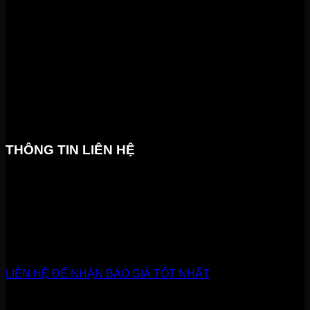
THÔNG TIN LIÊN HỆ
CÔNG TY TNHH GIẢI PHÁP KỸ THUẬT ĐIỆN THÀNH
ĐẠT
Địa chỉ: 153 Kênh Tân Hóa, Tân Phú, Hồ Chí Minh
Email:
thanhdattech.company@gmail.com
Website: https://thanhdattech.com.vn/
Liên hệ:
037 597 99 90
LIÊN HỆ ĐỂ NHẬN BÁO GIÁ TỐT NHẤT
ĐẶT MUA NGAY HÔM NAY ĐỂ NHẬN ƯU ĐÃI