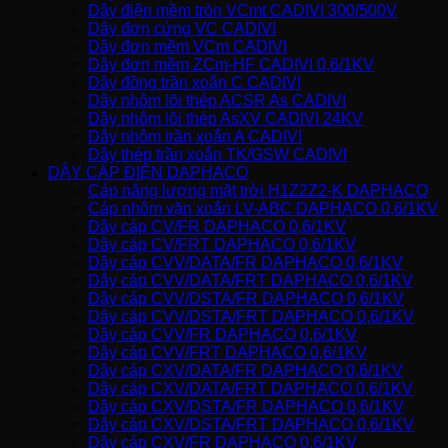
Dây điện mềm tròn VCmt CADIVI 300/500V
Dây đơn cứng VC CADIVI
Dây đơn mềm VCm CADIVI
Dây đơn mềm ZCm-HF CADIVI 0,6/1KV
Dây đồng trần xoắn C CADIVI
Dây nhôm lõi thép ACSR As CADIVI
Dây nhôm lõi thép AsXV CADIVI 24KV
Dây nhôm trần xoắn A CADIVI
Dây thép trần xoắn TK/GSW CADIVI
DÂY CÁP ĐIỆN DAPHACO
Cáp năng lượng mặt trời H1Z2Z2-K DAPHACO
Cáp nhôm vặn xoắn LV-ABC DAPHACO 0,6/1KV
Dây cáp CV/FR DAPHACO 0,6/1KV
Dây cáp CV/FRT DAPHACO 0,6/1KV
Dây cáp CVV/DATA/FR DAPHACO 0,6/1KV
Dây cáp CVV/DATA/FRT DAPHACO 0,6/1KV
Dây cáp CVV/DSTA/FR DAPHACO 0,6/1KV
Dây cáp CVV/DSTA/FRT DAPHACO 0,6/1KV
Dây cáp CVV/FR DAPHACO 0,6/1KV
Dây cáp CVV/FRT DAPHACO 0,6/1KV
Dây cáp CXV/DATA/FR DAPHACO 0,6/1KV
Dây cáp CXV/DATA/FRT DAPHACO 0,6/1KV
Dây cáp CXV/DSTA/FR DAPHACO 0,6/1KV
Dây cáp CXV/DSTA/FRT DAPHACO 0,6/1KV
Dây cáp CXV/FR DAPHACO 0,6/1KV