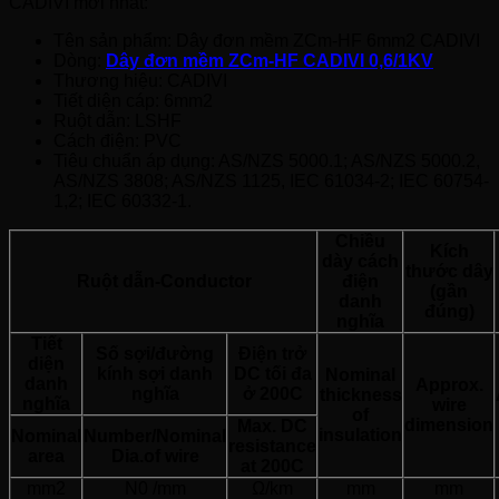
CADIVI mới nhất:
Tên sản phẩm: Dây đơn mềm ZCm-HF 6mm2 CADIVI
Dòng:
Dây đơn mềm ZCm-HF CADIVI 0,6/1KV
Thương hiệu: CADIVI
Tiết diện cáp: 6mm2
Ruột dẫn: LSHF
Cách điện: PVC
Tiêu chuẩn áp dụng: AS/NZS 5000.1; AS/NZS 5000.2,
AS/NZS 3808; AS/NZS 1125, IEC 61034-2; IEC 60754-
1,2; IEC 60332-1.
Chiều
Kích
dày cách
thước dây
Ruột dẫn-Conductor
điện
(gần
danh
đúng)
nghĩa
Tiết
Số sợi/đường
Điện trở
diện
kính sợi danh
DC tối đa
Nominal
danh
Approx.
nghĩa
ở 200C
thickness
nghĩa
wire
of
dimension
Max. DC
insulation
Nominal
Number/Nominal
resistance
area
Dia.of wire
at 200C
mm2
N0 /mm
Ω/km
mm
mm