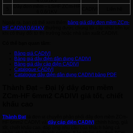
4 0,6/1KV
Dây đơn mềm – LSHF ZCm-HF
5
CADIVI
Liên hệ
6 0,6/1KV
Ngoài ra, bạn có thể xem thêm
bảng giá dây đơn mềm ZCm-
HF CADIVI 0,6/1KV
thường được chúng tôi cập nhật liên tục
khi có thay đổi từ thị trường hoặc nhà sản xuất CADIVI.
Có thể bạn quan tâm:
Bảng giá CADIVI
Bảng giá dây điện dân dụng CADIVI
Bảng giá dây cáp điện CADIVI
Catalogue CADIVI
Catalogue dây điện dân dụng CADIVI bảng PDF
Thành Đạt – Đại lý dây đơn mềm
ZCm-HF 6mm2 CADIVI giá tốt, chiết
khấu cao
Thành Đạt
là đơn vị chuyên phân phối dây đơn mềm ZCm-
HF 6mm2 CADIVI và
dây cáp điện CADIVI
chính hãng, giá
tốt, chiết khấu cao, đáp ứng nhu cầu của khách hàng cá
nhân, nhà thầu và doanh nghiệp. Sản phẩm dây đơn ZCm-