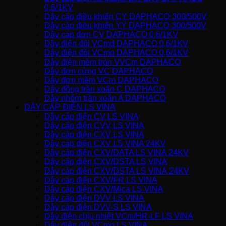
0,6/1KV
Dây cáp điều khiển CY DAPHACO 300/500V
Dây cáp điều khiển YY DAPHACO 300/500V
Dây cáp đơn CV DAPHACO 0,6/1KV
Dây điện đôi VCmd DAPHACO 0,6/1KV
Dây điện đôi VCmo DAPHACO 0,6/1KV
Dây điện mềm tròn VVCm DAPHACO
Dây đơn cứng VC DAPHACO
Dây đơn mềm VCm DAPHACO
Dây đồng trần xoắn C DAPHACO
Dây nhôm trần xoắn A DAPHACO
DÂY CÁP ĐIỆN LS VINA
Dây cáp điện CV LS VINA
Dây cáp điện CVV LS VINA
Dây cáp điện CXV LS VINA
Dây cáp điện CXV LS VINA 24KV
Dây cáp điện CXV/DATA LS VINA 24KV
Dây cáp điện CXV/DSTA LS VINA
Dây cáp điện CXV/DSTA LS VINA 24KV
Dây cáp điện CXV/FR LS VINA
Dây cáp điện CXV/Mica LS VINA
Dây cáp điện DVV LS VINA
Dây cáp điện DVV-S LS VINA
Dây điện chịu nhiệt VCm/HR-LF LS VINA
Dây điện đôi VCmo LS VINA