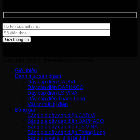
LỚN
Copyright 2026 ©
Thanhdattech.com.vn
Giới thiệu
Danh mục sản phẩm
Dây cáp điện CADIVI
Dây cáp điện DAPHACO
Dây cáp điện LS VINA
Dây cáp điện Thăng Long
Vật tư thiết bị điện
Bảng giá
Bảng giá dây cáp điện CADIVI
Bảng giá dây cáp điện DAPHACO
Bảng giá dây cáp điện LS VINA
Bảng giá dây cáp điện Thăng Long
Bảng giá vật tư thiết bị điện