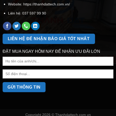
Website: https://thanhdattech.com.vn/
Liên hệ:
037 597 99 90
LIÊN HỆ ĐỂ NHẬN BÁO GIÁ TỐT NHẤT
ĐẶT MUA NGAY HÔM NAY ĐỂ NHẬN ƯU ĐÃI LỚN
Copyright 2026 ©
Thanhdattech.com.vn