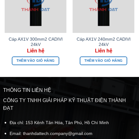
Cáp AX1V 300mm2 CADIVI
Cáp AX1V 240mm2 CADIVI
24kV
24kV
THÊM VÀO GIỎ HÀNG
THÊM VÀO GIỎ HÀNG
THÔNG TIN LIÊN HỆ
CÔNG TY TNHH GIẢI PHÁP KỸ THUẬT ĐIỆN THÀNH
ĐẠT
Địa chỉ: 153 Kênh Tân Hóa, Tân Phú, Hồ Chí Minh
Email:
thanhdattech.company@gmail.com