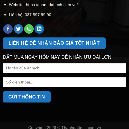
Website: https://thanhdattech.com.vn/
Liên hệ:
037 597 99 90
LIÊN HỆ ĐỂ NHẬN BÁO GIÁ TỐT NHẤT
ĐẶT MUA NGAY HÔM NAY ĐỂ NHẬN ƯU ĐÃI LỚN
Copyright 2026 ©
Thanhdattech.com.vn