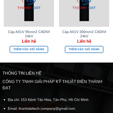
Cáp AX1V 95mm2 CADIVI
Cáp AX1V 300mm2 CADIVI
24kV
24kV
THÊM VÀO GIỎ HÀNG
THÊM VÀO GIỎ HÀNG
THÔNG TIN LIÊN HỆ
CÔNG TY TNHH GIẢI PHÁP KỸ THUẬT ĐIỆN THÀNH
ĐẠT
Địa chỉ: 153 Kênh Tân Hóa, Tân Phú, Hồ Chí Minh
Email:
thanhdattech.company@gmail.com