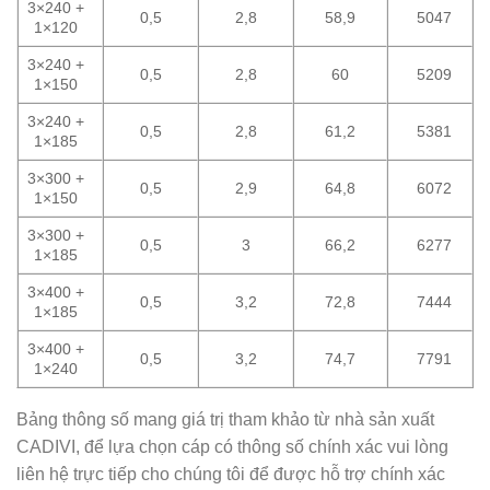
3×240 +
0,5
2,8
58,9
5047
1×120
3×240 +
0,5
2,8
60
5209
1×150
3×240 +
0,5
2,8
61,2
5381
1×185
3×300 +
0,5
2,9
64,8
6072
1×150
3×300 +
0,5
3
66,2
6277
1×185
3×400 +
0,5
3,2
72,8
7444
1×185
3×400 +
0,5
3,2
74,7
7791
1×240
Bảng thông số mang giá trị tham khảo từ nhà sản xuất
CADIVI, để lựa chọn cáp có thông số chính xác vui lòng
liên hệ trực tiếp cho chúng tôi để được hỗ trợ chính xác