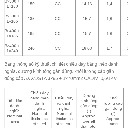
3×300 +
150
CC
14,13
1,4
1×150
3×300 +
185
CC
15,7
1,6
1×185
3×400 +
185
CC
15,7
1,6
1×185
3×400 +
240
CC
18,03
1,7
1×240
Bảng thông số kỹ thuật chi tiết chiều dày băng thép danh
nghĩa, đường kính tổng gần đúng, khối lượng cáp gần
đúng cáp AXV/DSTA 3×95 + 1x70mm2 CADIVI 0,6/1KV:
Chiều dày
Đường
băng thép
Chiều dày
Khối
Tiết diện
kính tổng
danh
vỏ danh
lượng cáp
danh
gần đúng
nghĩa
nghĩa
gần đúng
nghĩa
(*)
Nominal
Nominal
(*)
Nominal
Approx.
thickness
thickness
Approx.
area
overall
of steel
of sheath
mass
diameter