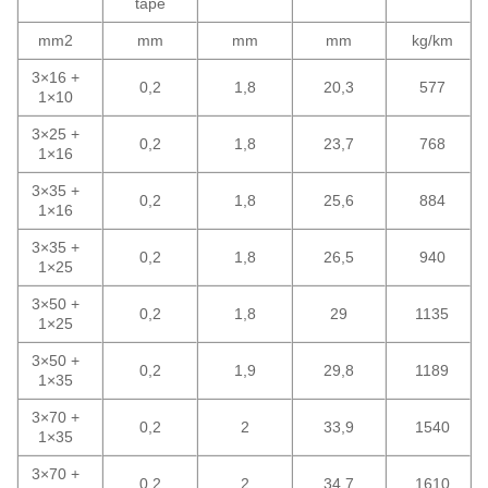
tape
mm2
mm
mm
mm
kg/km
3×16 +
0,2
1,8
20,3
577
1×10
3×25 +
0,2
1,8
23,7
768
1×16
3×35 +
0,2
1,8
25,6
884
1×16
3×35 +
0,2
1,8
26,5
940
1×25
3×50 +
0,2
1,8
29
1135
1×25
3×50 +
0,2
1,9
29,8
1189
1×35
3×70 +
0,2
2
33,9
1540
1×35
3×70 +
0,2
2
34,7
1610