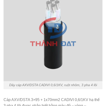
Dây cáp AXV/DSTA CADIVI 0,6/1KV, ruột nhôm, 3 pha 4 lõi
Cáp AXV/DSTA 3×95 + 1x70mm2 CADIVI 0,6/1KV hạ thế
3 pha 4 lõi được nhận biết bằng màu đỏ – vàng –