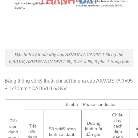
Đặc tính kỹ thuật dây cáp AXV/DATA CADIVI 1 lõi hạ thế
0,6/1KV, AXV/DSTA CADIVI 2 lõi, 3 lõi, 4 lõi, 3 pha 1 trung tính
Bảng thông số kỹ thuật chi tiết lõi pha cáp AXV/DSTA 3×95
+ 1x70mm2 CADIVI 0,6/1KV:
Lõi pha – Phase conductor
Chiều
dày
Tiết
Đường
Tiết
cách
diện
Số sợi/Đường
kính ruột
diện
điện
danh
kính sợi danh
dẫn gần
danh
danh
nghĩa