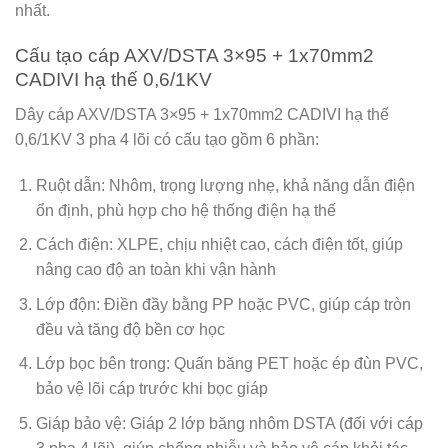
nhất.
Cấu tạo cáp AXV/DSTA 3×95 + 1x70mm2
CADIVI hạ thế 0,6/1KV
Dây cáp AXV/DSTA 3×95 + 1x70mm2 CADIVI hạ thế
0,6/1KV 3 pha 4 lõi có cấu tạo gồm 6 phần:
Ruột dẫn: Nhôm, trọng lượng nhẹ, khả năng dẫn điện
ổn định, phù hợp cho hệ thống điện hạ thế
Cách điện: XLPE, chịu nhiệt cao, cách điện tốt, giúp
nâng cao độ an toàn khi vận hành
Lớp độn: Điền đầy bằng PP hoặc PVC, giúp cáp tròn
đều và tăng độ bền cơ học
Lớp bọc bên trong: Quấn băng PET hoặc ép đùn PVC,
bảo vệ lõi cáp trước khi bọc giáp
Giáp bảo vệ: Giáp 2 lớp băng nhôm DSTA (đối với cáp