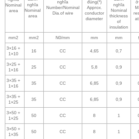
nghĩa
đúng(*)
ở
nghĩa
nghĩa
Nominal
Number/Nominal
Approx.
M
Nominal
Nominal
area
Dia.of wire
conductor
re
area
thickness
diameter
a
of
insulation
mm2
mm2
N0/mm
mm
mm
3×16 +
16
CC
4,65
0,7
1×10
3×25 +
25
CC
5,8
0,9
1×16
3×35 +
35
CC
6,85
0,9
1×16
3×35 +
35
CC
6,85
0,9
1×25
3×50 +
50
CC
8
1
1×25
3×50 +
50
CC
8
1
1×35