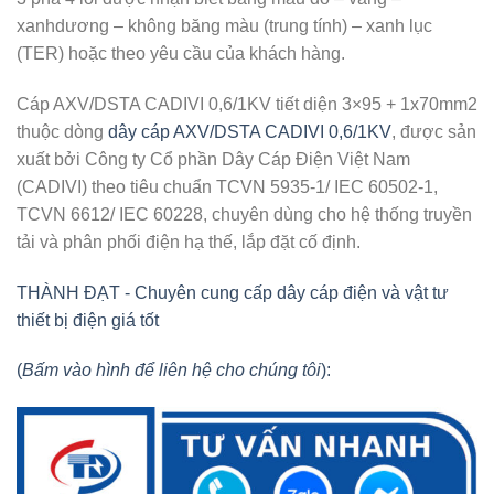
xanhdương – không băng màu (trung tính) – xanh lục
(TER) hoặc theo yêu cầu của khách hàng.
Cáp AXV/DSTA CADIVI 0,6/1KV tiết diện 3×95 + 1x70mm2
thuộc dòng
dây cáp AXV/DSTA CADIVI 0,6/1KV
, được sản
xuất bởi Công ty Cổ phần Dây Cáp Điện Việt Nam
(CADIVI) theo tiêu chuẩn TCVN 5935-1/ IEC 60502-1,
TCVN 6612/ IEC 60228, chuyên dùng cho hệ thống truyền
tải và phân phối điện hạ thế, lắp đặt cố định.
THÀNH ĐẠT - Chuyên cung cấp dây cáp điện và vật tư
thiết bị điện giá tốt
(
Bấm vào hình để liên hệ cho chúng tôi
):