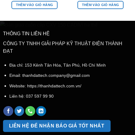
THÊM VÀO GIỎ HÀNG
THÊM VÀO GIỎ HÀNG
THÔNG TIN LIÊN HỆ
CÔNG TY TNHH GIẢI PHÁP KỸ THUẬT ĐIỆN THÀNH
ĐẠT
Địa chỉ: 153 Kênh Tân Hóa, Tân Phú, Hồ Chí Minh
Email:
thanhdattech.company@gmail.com
Website: https://thanhdattech.com.vn/
Liên hệ:
037 597 99 90
LIÊN HỆ ĐỂ NHẬN BÁO GIÁ TỐT NHẤT