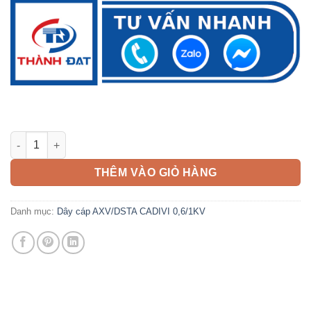
Cáp AXV/DSTA 3x95 + 1x70mm2 CADIVI 0,6/1KV 3 pha 4 lõi số l
THÊM VÀO GIỎ HÀNG
Danh mục:
Dây cáp AXV/DSTA CADIVI 0,6/1KV