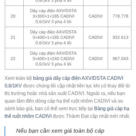
0,6/1kV 3 pha 4 lõi
Dây cáp điện AXV/DSTA
20
3×300+1×185 CADIVI
CADIVI
778.778
0,6/1kV 3 pha 4 lõi
Dây cáp điện AXV/DSTA
21
3×400+1×185 CADIVI
CADIVI
932.613
0,6/1kV 3 pha 4 lõi
Dây cáp điện AXV/DSTA
22
3×400+1×240 CADIVI
CADIVI
967.043
0,6/1kV 3 pha 4 lõi
Xem toàn bộ
bảng giá dây cáp điện AXV/DSTA CADIVI
0,6/1KV
được chúng tôi cập nhật liên tục khi có thay đổi từ
thị trường hoặc nhà sản xuất CADIVI. Ngoài ra, nếu bạn
quan tâm đến dòng cáp hạ thế ruột nhôm CADIVI và so
sánh báo giá, bạn có thể xem trực tiếp tại
Bảng giá cáp hạ
thế ruột nhôm CADIVI
được Thành Đạt cập nhật mới nhất.
Nếu bạn cần xem giá toàn bộ cáp