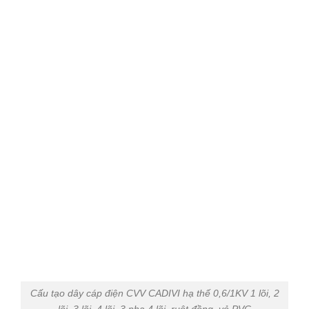
Cấu tạo dây cáp điện CVV CADIVI hạ thế 0,6/1KV 1 lõi, 2
lõi, 3 lõi, 4 lõi, 3 pha 4 lõi, ruột đồng, vỏ PVC