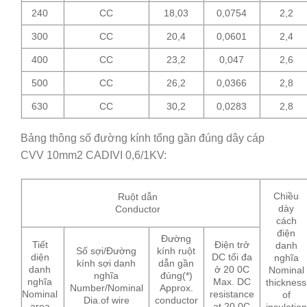
240
CC
18,03
0,0754
2,2
300
CC
20,4
0,0601
2,4
400
CC
23,2
0,047
2,6
500
CC
26,2
0,0366
2,8
630
CC
30,2
0,0283
2,8
Bảng thông số đường kính tổng gần đúng dây cáp
CVV 10mm2 CADIVI 0,6/1KV:
Chiều
Ruột dẫn
dày
Conductor
cách
điện
Đường
Tiết
Điện trở
danh
Số sợi/Đường
kính ruột
diện
DC tối đa
nghĩa
kính sợi danh
dẫn gần
danh
ở 20 0C
Nominal
nghĩa
đúng(*)
nghĩa
Max. DC
thickness
Number/Nominal
Approx.
Nominal
resistance
of
Dia.of wire
conductor
area
at 20 0C
insulation