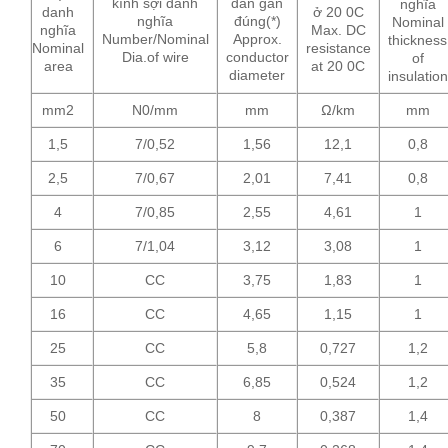
kính sợi danh
dẫn gần
nghĩa
danh
ở 20 0C
nghĩa
đúng(*)
Nominal
nghĩa
Max. DC
Number/Nominal
Approx.
thickness
Nominal
resistance
Dia.of wire
conductor
of
area
at 20 0C
diameter
insulation
mm2
N0/mm
mm
Ω/km
mm
1,5
7/0,52
1,56
12,1
0,8
2,5
7/0,67
2,01
7,41
0,8
4
7/0,85
2,55
4,61
1
6
7/1,04
3,12
3,08
1
10
CC
3,75
1,83
1
16
CC
4,65
1,15
1
25
CC
5,8
0,727
1,2
35
CC
6,85
0,524
1,2
50
CC
8
0,387
1,4