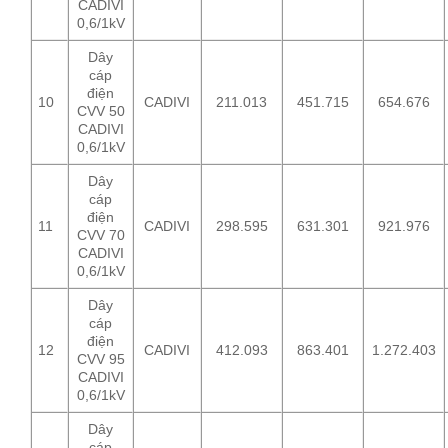
CADIVI
0,6/1kV
Dây
cáp
điện
10
CADIVI
211.013
451.715
654.676
CVV 50
CADIVI
0,6/1kV
Dây
cáp
điện
11
CADIVI
298.595
631.301
921.976
CVV 70
CADIVI
0,6/1kV
Dây
cáp
điện
12
CADIVI
412.093
863.401
1.272.403
CVV 95
CADIVI
0,6/1kV
Dây
cáp