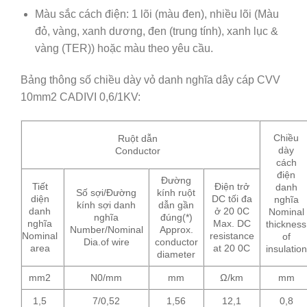
Màu sắc cách điện: 1 lõi (màu đen), nhiều lõi (Màu
đỏ, vàng, xanh dương, đen (trung tính), xanh lục &
vàng (TER)) hoặc màu theo yêu cầu.
Bảng thông số chiều dày vỏ danh nghĩa dây cáp CVV
10mm2 CADIVI 0,6/1KV:
Chiều
Ruột dẫn
dày
Conductor
cách
điện
Đường
Tiết
Điện trở
danh
Số sợi/Đường
kính ruột
diện
DC tối đa
nghĩa
kính sợi danh
dẫn gần
danh
ở 20 0C
Nominal
nghĩa
đúng(*)
nghĩa
Max. DC
thickness
Number/Nominal
Approx.
Nominal
resistance
of
Dia.of wire
conductor
area
at 20 0C
insulation
diameter
mm2
N0/mm
mm
Ω/km
mm
1,5
7/0,52
1,56
12,1
0,8