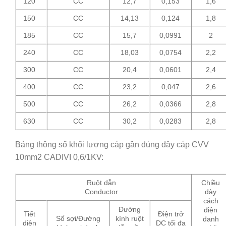
120
CC
12,7
0,153
1,6
150
CC
14,13
0,124
1,8
185
CC
15,7
0,0991
2
240
CC
18,03
0,0754
2,2
300
CC
20,4
0,0601
2,4
400
CC
23,2
0,047
2,6
500
CC
26,2
0,0366
2,8
630
CC
30,2
0,0283
2,8
Bảng thông số khối lượng cáp gần đúng dây cáp CVV
10mm2 CADIVI 0,6/1KV:
Ruột dẫn
Chiều
Conductor
dày
cách
Đường
điện
Tiết
Điện trở
Số sợi/Đường
kính ruột
danh
diện
DC tối đa