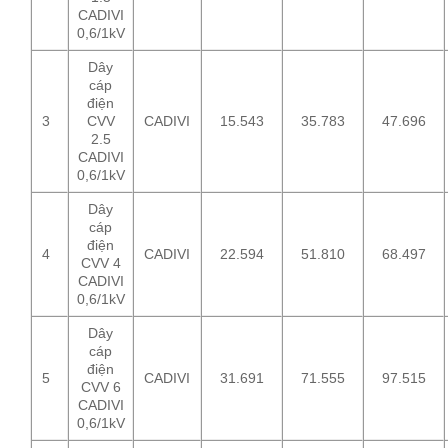
CADIVI
0,6/1kV
Dây
cáp
điện
3
CVV
CADIVI
15.543
35.783
47.696
2.5
CADIVI
0,6/1kV
Dây
cáp
điện
4
CADIVI
22.594
51.810
68.497
CVV 4
CADIVI
0,6/1kV
Dây
cáp
điện
5
CADIVI
31.691
71.555
97.515
CVV 6
CADIVI
0,6/1kV