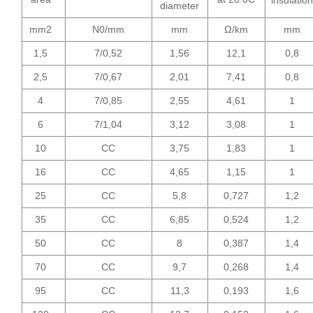
diameter
mm2
N0/mm
mm
Ω/km
mm
1,5
7/0,52
1,56
12,1
0,8
2,5
7/0,67
2,01
7,41
0,8
4
7/0,85
2,55
4,61
1
6
7/1,04
3,12
3,08
1
10
CC
3,75
1,83
1
16
CC
4,65
1,15
1
25
CC
5,8
0,727
1,2
35
CC
6,85
0,524
1,2
50
CC
8
0,387
1,4
70
CC
9,7
0,268
1,4
95
CC
11,3
0,193
1,6