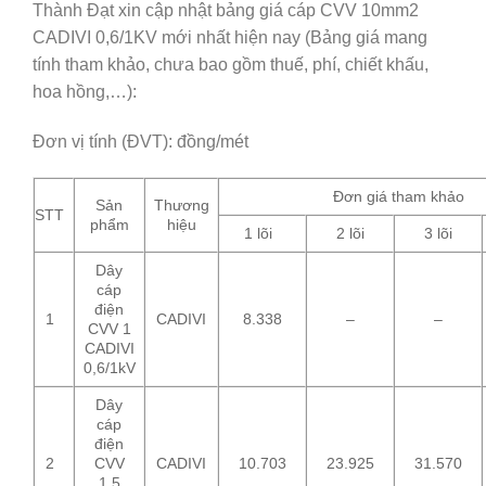
Thành Đạt xin cập nhật bảng giá cáp CVV 10mm2
CADIVI 0,6/1KV mới nhất hiện nay (Bảng giá mang
tính tham khảo, chưa bao gồm thuế, phí, chiết khấu,
hoa hồng,…):
Đơn vị tính (ĐVT): đồng/mét
Đơn giá tham khảo
Sản
Thương
STT
phẩm
hiệu
1 lõi
2 lõi
3 lõi
Dây
cáp
điện
1
CADIVI
8.338
–
–
CVV 1
CADIVI
0,6/1kV
Dây
cáp
điện
2
CVV
CADIVI
10.703
23.925
31.570
1.5