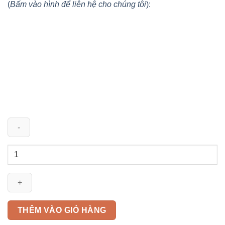
(
Bấm vào hình để liên hệ cho chúng tôi
):
Cáp
CVV
10mm2
CADIVI
0,6/1KV
1
THÊM VÀO GIỎ HÀNG
lõi,