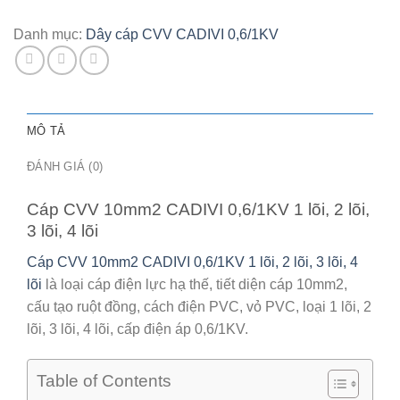
2
lõi,
Danh mục:
Dây cáp CVV CADIVI 0,6/1KV
3
lõi,
4
lõi
MÔ TẢ
số
lượng
ĐÁNH GIÁ (0)
Cáp CVV 10mm2 CADIVI 0,6/1KV 1 lõi, 2 lõi,
3 lõi, 4 lõi
Cáp CVV 10mm2 CADIVI 0,6/1KV 1 lõi, 2 lõi, 3 lõi, 4
lõi
là loại cáp điện lực hạ thế, tiết diện cáp 10mm2,
cấu tạo ruột đồng, cách điện PVC, vỏ PVC, loại 1 lõi, 2
lõi, 3 lõi, 4 lõi, cấp điện áp 0,6/1KV.
Table of Contents