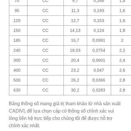
70
CC
9,7
0,268
1,4
95
CC
11,3
0,193
1,6
120
CC
12,7
0,153
1,6
150
CC
14,13
0,124
1,8
185
CC
15,7
0,0991
2
240
CC
18,03
0,0754
2,2
300
CC
20,4
0,0601
2,4
400
CC
23,2
0,047
2,6
500
CC
26,2
0,0366
2,8
630
CC
30,2
0,0283
2,8
Bảng thông số mang giá trị tham khảo từ nhà sản xuất
CADIVI, để lựa chọn cáp có thông số chính xác vui
lòng liên hệ trực tiếp cho chúng tôi để được hỗ trợ
chính xác nhất.