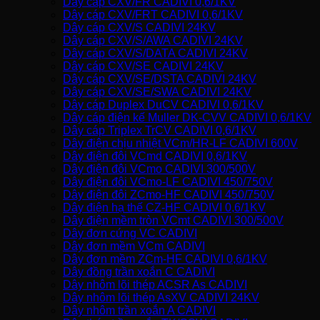
Dây cáp CXV/FR CADIVI 0,6/1KV
Dây cáp CXV/FRT CADIVI 0,6/1KV
Dây cáp CXV/S CADIVI 24KV
Dây cáp CXV/S/AWA CADIVI 24KV
Dây cáp CXV/S/DATA CADIVI 24KV
Dây cáp CXV/SE CADIVI 24KV
Dây cáp CXV/SE/DSTA CADIVI 24KV
Dây cáp CXV/SE/SWA CADIVI 24KV
Dây cáp Duplex DuCV CADIVI 0,6/1KV
Dây cáp điện kế Muller DK-CVV CADIVI 0,6/1KV
Dây cáp Triplex TrCV CADIVI 0,6/1KV
Dây điện chịu nhiệt VCm/HR-LF CADIVI 600V
Dây điện đôi VCmd CADIVI 0,6/1KV
Dây điện đôi VCmo CADIVI 300/500V
Dây điện đôi VCmo-LF CADIVI 450/750V
Dây điện đôi ZCmo-HF CADIVI 450/750V
Dây điện hạ thế CZ-HF CADIVI 0,6/1KV
Dây điện mềm tròn VCmt CADIVI 300/500V
Dây đơn cứng VC CADIVI
Dây đơn mềm VCm CADIVI
Dây đơn mềm ZCm-HF CADIVI 0,6/1KV
Dây đồng trần xoắn C CADIVI
Dây nhôm lõi thép ACSR As CADIVI
Dây nhôm lõi thép AsXV CADIVI 24KV
Dây nhôm trần xoắn A CADIVI