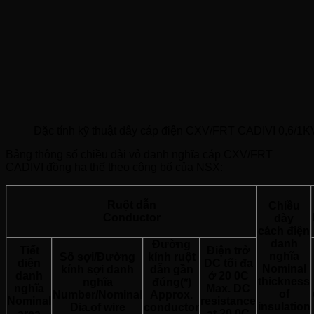
Đặc tính kỹ thuật dây cáp điện CXV/FRT CADIVI 0,6/1K
Bảng thông số chiều dài vỏ danh nghĩa cáp CXV/FRT
CADIVI đồng hạ thế theo công bố của NSX:
Ruột dẫn
Chiều
Conductor
dày
cách điện
danh
Đường
Tiết
Điện trở
nghĩa
Số sợi/Đường
kính ruột
diện
DC tối đa
Nominal
kính sợi danh
dẫn gần
danh
ở 20 0C
thickness
nghĩa
đúng(*)
nghĩa
Max. DC
of
Number/Nominal
Approx.
Nominal
resistance
insulation
Dia.of wire
conductor
area
at 20 0C