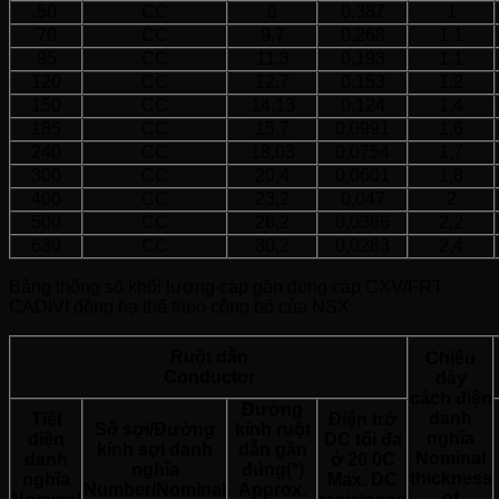
50
CC
8
0,387
1
70
CC
9,7
0,268
1,1
95
CC
11,3
0,193
1,1
120
CC
12,7
0,153
1,2
150
CC
14,13
0,124
1,4
185
CC
15,7
0,0991
1,6
240
CC
18,03
0,0754
1,7
300
CC
20,4
0,0601
1,8
400
CC
23,2
0,047
2
500
CC
26,2
0,0366
2,2
630
CC
30,2
0,0283
2,4
Bảng thông số khối lượng cáp gần đúng cáp CXV/FRT
CADIVI đồng hạ thế theo công bố của NSX:
Ruột dẫn
Chiều
Conductor
dày
cách điện
Đường
danh
Tiết
Điện trở
Số sợi/Đường
kính ruột
nghĩa
diện
DC tối đa
kính sợi danh
dẫn gần
Nominal
danh
ở 20 0C
nghĩa
đúng(*)
thickness
nghĩa
Max. DC
Number/Nominal
Approx.
of