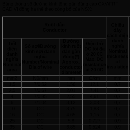
Bảng thông số đường kính tổng gần đúng cáp CXV/FRT
CADIVI đồng hạ thế theo công bố của NSX:
Ruột dẫn
Chiều
Conductor
dày
cách điện
danh
Đường
Tiết
Điện trở
nghĩa
Số sợi/Đường
kính ruột
diện
DC tối đa
Nominal
kính sợi danh
dẫn gần
danh
ở 20 0C
thickness
nghĩa
đúng(*)
nghĩa
Max. DC
of
Number/Nominal
Approx.
Nominal
resistance
insulation
Dia.of wire
conductor
area
at 20 0C
diameter
mm2
N0/mm
mm
Ω/km
mm
1,5
7/0,52
1,56
12,1
0,7
2,5
7/0,67
2,01
7,41
0,7
4
7/0,85
2,55
4,61
0,7
6
7/1,04
3,12
3,08
0,7
10
CC
3,75
1,83
0,7
16
CC
4,65
1,15
0,7
25
CC
5,8
0,727
0,9
35
CC
6,85
0,524
0,9