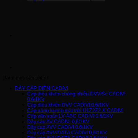
Danh mục sản phẩm
DÂY CÁP ĐIỆN CADIVI
Cáp điều khiển chống nhiễu DVV/Sc CADIVI
0,6/1KV
Cáp điều khiển DVV CADIVI 0,6/1KV
Cáp năng lượng mặt trời H1Z2Z2-K CADIVI
Cáp vặn xoắn LV-ABC CADIVI 0,6/1KV
Dây cáp AV CADIVI 0,6/1KV
Dây cáp AVV CADIVI 0,6/1KV
Dây cáp AVV/DATA CADIVI 0,6/1KV