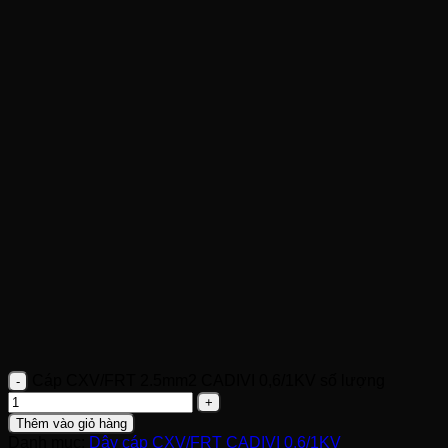
Cáp CXV/FRT 2.5mm2 CADIVI 0,6/1KV số lượng
Thêm vào giỏ hàng
Danh mục:
Dây cáp CXV/FRT CADIVI 0,6/1KV