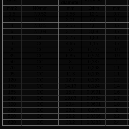
diameter
mm2
N0/mm
mm
Ω/km
mm
1,5
7/0,52
1,56
12,1
0,7
2,5
7/0,67
2,01
7,41
0,7
4
7/0,85
2,55
4,61
0,7
6
7/1,04
3,12
3,08
0,7
10
CC
3,75
1,83
0,7
16
CC
4,65
1,15
0,7
25
CC
5,8
0,727
0,9
35
CC
6,85
0,524
0,9
50
CC
8
0,387
1
70
CC
9,7
0,268
1,1
95
CC
11,3
0,193
1,1
120
CC
12,7
0,153
1,2
150
CC
14,13
0,124
1,4
185
CC
15,7
0,0991
1,6
240
CC
18,03
0,0754
1,7
300
CC
20,4
0,0601
1,8
400
CC
23,2
0,047
2
500
CC
26,2
0,0366
2,2
630
CC
30,2
0,0283
2,4