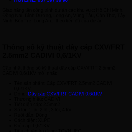
HOTLINE: 037 597 99 90
Giao hàng tận công trình dự án các khu vực: Hồ Chí Minh,
Đồng Nai, Bình Dương, Long An, Vũng Tàu, Cần Thơ, Tây
Ninh, Bến Tre, Long An... theo tiến độ của dự án.
Thông số kỹ thuật dây cáp CXV/FRT
2.5mm2 CADIVI 0,6/1KV
Cập nhật thông số kỹ thuật dây cáp CXV/FRT 2.5mm2
CADIVI 0,6/1KV mới nhất:
Tên sản phẩm: Cáp CXV/FRT 2.5mm2 CADIVI
0,6/1KV
Dòng:
Dây cáp CXV/FRT CADIVI 0,6/1KV
Thương hiệu: CADIVI
Tiết diện cáp: 2.5mm2
Số lõi: 1 lõi, 2 lõi, 3 lõi, 4 lõi
Ruột dẫn: Đồng
Cách điện: XLPE
Điện áp: 0,6/1KV
Tiêu chuẩn áp dụng: TCVN, IEC