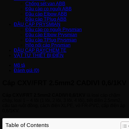
Chống sét van ABB
Đầu cáp co nguội ABB
Đầu cáp Elbow ABB
Đầu cáp TPlug ABB
ĐẦU CÁP PRYSMIAN
Đầu cáp co nguội Prysmian
Đầu cáp Elbow Prysmian
Đầu cáp TPlug Prysmian
Hộp nối cáp Prysmian
ĐẦU CÁP RAYCHEM TE
VẬT TƯ THIẾT BỊ ĐIỆN
Mô tả
Đánh giá (0)
Cáp CXV/FRT 2.5mm2 CADIVI 0,6/1KV
Cáp CXV/FRT 2.5mm2 CADIVI 0,6/1KV
là loại cáp chậm
cháy, loại 1 – 4 lõi (1 lõi, 2 lõi, 3 lõi, 4 lõi), tiết diện 2.5mm2,
cấu tạo ruột đồng, cách điện XLPE, vỏ FR-PVC, cấp điện áp
0,6/1KV.
Table of Contents