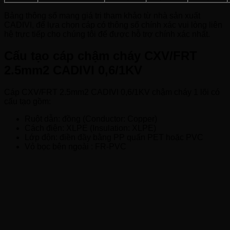
Bảng thông số mang giá trị tham khảo từ nhà sản xuất
CADIVI, để lựa chọn cáp có thông số chính xác vui lòng liên
hệ trực tiếp cho chúng tôi để được hỗ trợ chính xác nhất.
Cấu tạo cáp chậm cháy CXV/FRT
2.5mm2 CADIVI 0,6/1KV
Cáp CXV/FRT 2.5mm2 CADIVI 0,6/1KV chậm cháy 1 lõi có
cấu tạo gồm:
Ruột dẫn: đồng (Conductor: Copper)
Cách điện: XLPE (Insulation: XLPE)
Lớp độn: điền đầy bằng PP quấn PET hoặc PVC
Vỏ bọc bên ngoài : FR-PVC