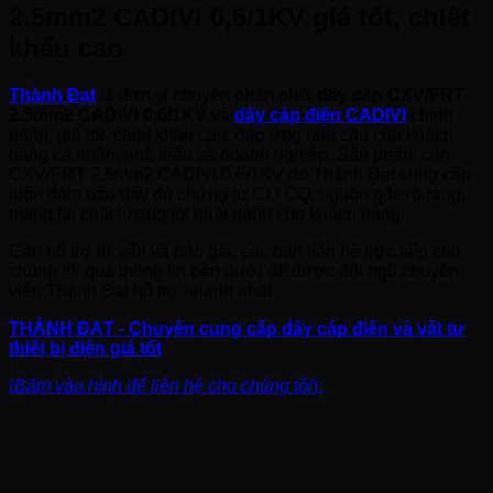
2.5mm2 CADIVI 0,6/1KV giá tốt, chiết
khấu cao
Thành Đạt
là đơn vị chuyên phân phối
dây cáp CXV/FRT
2.5mm2 CADIVI 0,6/1KV
và
dây cáp điện CADIVI
chính
hãng, giá tốt, chiết khấu cao, đáp ứng nhu cầu của khách
hàng cá nhân, nhà thầu và doanh nghiệp. Sản phẩm cáp
CXV/FRT 2.5mm2 CADIVI 0,6/1KV do Thành Đạt cung cấp
luôn đảm bảo đầy đủ chứng từ CO CQ, nguồn gốc rõ ràng,
mang lại chất lượng tốt nhất dành cho khách hàng.
Cần hỗ trợ tư vấn và báo giá, các bạn liên hệ trực tiếp cho
chúng tôi qua thông tin bên dưới để được đội ngũ chuyên
viên Thành Đạt hỗ trợ nhanh nhất:
THÀNH ĐẠT - Chuyên cung cấp dây cáp điện và vật tư
thiết bị điện giá tốt
(
Bấm vào hình để liên hệ cho chúng tôi
):