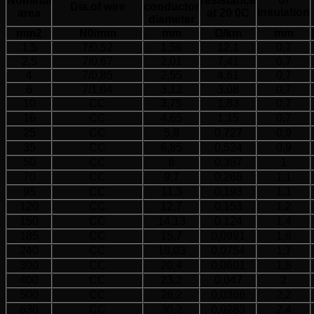
Nominal
resistance
Dia.of wire
conductor
insulation
area
at 20 0C
diameter
mm2
N0/mm
mm
Ω/km
mm
1,5
7/0,52
1,56
12,1
0,7
2,5
7/0,67
2,01
7,41
0,7
4
7/0,85
2,55
4,61
0,7
6
7/1,04
3,12
3,08
0,7
10
CC
3,75
1,83
0,7
16
CC
4,65
1,15
0,7
25
CC
5,8
0,727
0,9
35
CC
6,85
0,524
0,9
50
CC
8
0,387
1
70
CC
9,7
0,268
1,1
95
CC
11,3
0,193
1,1
120
CC
12,7
0,153
1,2
150
CC
14,13
0,124
1,4
185
CC
15,7
0,0991
1,6
240
CC
18,03
0,0754
1,7
300
CC
20,4
0,0601
1,8
400
CC
23,2
0,047
2
500
CC
26,2
0,0366
2,2
630
CC
30,2
0,0283
2,4