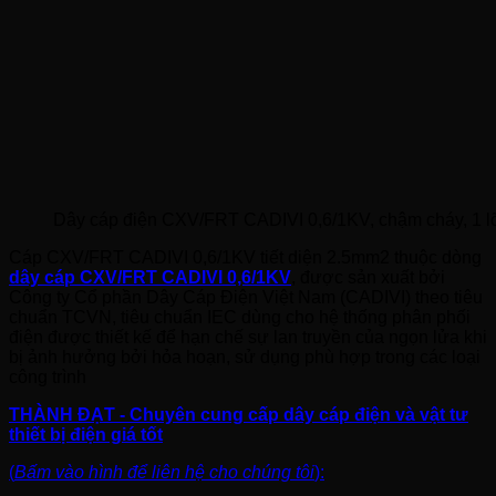
Dây cáp điện CXV/FRT CADIVI 0,6/1KV, chậm cháy, 1 lõi, 2
Cáp CXV/FRT CADIVI 0,6/1KV tiết diện 2.5mm2 thuộc dòng
dây cáp CXV/FRT CADIVI 0,6/1KV
, được sản xuất bởi
Công ty Cổ phần Dây Cáp Điện Việt Nam (CADIVI) theo tiêu
chuẩn TCVN, tiêu chuẩn IEC dùng cho hệ thống phân phối
điện được thiết kế để hạn chế sự lan truyền của ngọn lửa khi
bị ảnh hưởng bởi hỏa hoạn, sử dụng phù hợp trong các loại
công trình
THÀNH ĐẠT - Chuyên cung cấp dây cáp điện và vật tư
thiết bị điện giá tốt
(
Bấm vào hình để liên hệ cho chúng tôi
):