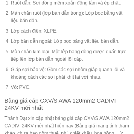
Ruột dẫn: Sợi đồng mềm xoắn đồng tâm và ép chặt.
Màn chắn ruột (lớp bán dẫn trong): Lớp bọc bằng vật
liệu bán dẫn.
Lớp cách điện: XLPE.
Lớp bán dẫn ngoài: Lớp bọc bằng vật liệu bán dẫn.
Màn chắn kim loại: Một lớp băng đồng được quấn trực
tiếp lên lớp bán dẫn ngoài lõi cáp.
Giáp sợi bảo vệ: Gồm các sợi nhôm giáp quanh lõi và
khoảng cách các sợi phải khít lại với nhau.
Vỏ: PVC.
Bảng giá cáp CXV/S AWA 120mm2 CADIVI
24KV mới nhất
Thành Đạt xin cập nhật bảng giá cáp CXV/S AWA 120mm2
CADIVI 24KV mới nhất hiện nay (Bảng giá mang tính tham
khảo, chưa bao gồm thuế, phí, chiết khấu, hoa hồng,…):