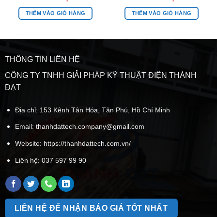
THÊM VÀO GIỎ HÀNG
THÊM VÀO GIỎ HÀNG
THÔNG TIN LIÊN HỆ
CÔNG TY TNHH GIẢI PHÁP KỸ THUẬT ĐIỆN THÀNH
ĐẠT
Địa chỉ: 153 Kênh Tân Hóa, Tân Phú, Hồ Chí Minh
Email:
thanhdattech.company@gmail.com
Website: https://thanhdattech.com.vn/
Liên hệ:
037 597 99 90
LIÊN HỆ ĐỂ NHẬN BÁO GIÁ TỐT NHẤT