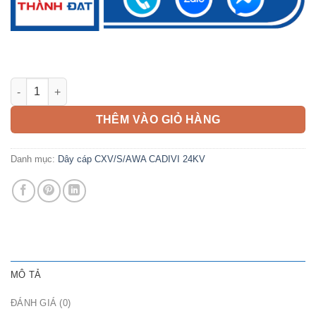
Cáp CXV/S AWA 120mm2 CADIVI 24kV số lượng
THÊM VÀO GIỎ HÀNG
Danh mục:
Dây cáp CXV/S/AWA CADIVI 24KV
MÔ TẢ
ĐÁNH GIÁ (0)