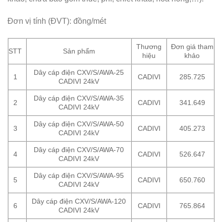
Đơn vị tính (ĐVT): đồng/mét
Thương
Đơn giá tham
STT
Sản phẩm
hiệu
khảo
Dây cáp điện CXV/S/AWA-25
1
CADIVI
285.725
CADIVI 24kV
Dây cáp điện CXV/S/AWA-35
2
CADIVI
341.649
CADIVI 24kV
Dây cáp điện CXV/S/AWA-50
3
CADIVI
405.273
CADIVI 24kV
Dây cáp điện CXV/S/AWA-70
4
CADIVI
526.647
CADIVI 24kV
Dây cáp điện CXV/S/AWA-95
5
CADIVI
650.760
CADIVI 24kV
Dây cáp điện CXV/S/AWA-120
6
CADIVI
765.864
CADIVI 24kV