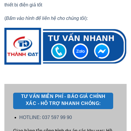
thiết bị điện giá tốt
(
Bấm vào hình để liên hệ cho chúng tôi
):
TƯ VẤN MIỄN PHÍ - BÁO GIÁ CHÍNH
XÁC - HỖ TRỢ NHANH CHÓNG:
HOTLINE: 037 597 99 90
Giao hàng tận công trình dự án các khu vực: Hồ