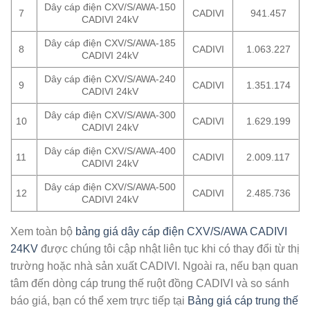
Dây cáp điện CXV/S/AWA-150
7
CADIVI
941.457
CADIVI 24kV
Dây cáp điện CXV/S/AWA-185
8
CADIVI
1.063.227
CADIVI 24kV
Dây cáp điện CXV/S/AWA-240
9
CADIVI
1.351.174
CADIVI 24kV
Dây cáp điện CXV/S/AWA-300
10
CADIVI
1.629.199
CADIVI 24kV
Dây cáp điện CXV/S/AWA-400
11
CADIVI
2.009.117
CADIVI 24kV
Dây cáp điện CXV/S/AWA-500
12
CADIVI
2.485.736
CADIVI 24kV
Xem toàn bộ
bảng giá dây cáp điện CXV/S/AWA CADIVI
24KV
được chúng tôi cập nhật liên tục khi có thay đổi từ thị
trường hoặc nhà sản xuất CADIVI. Ngoài ra, nếu bạn quan
tâm đến dòng cáp trung thế ruột đồng CADIVI và so sánh
báo giá, bạn có thể xem trực tiếp tại
Bảng giá cáp trung thế