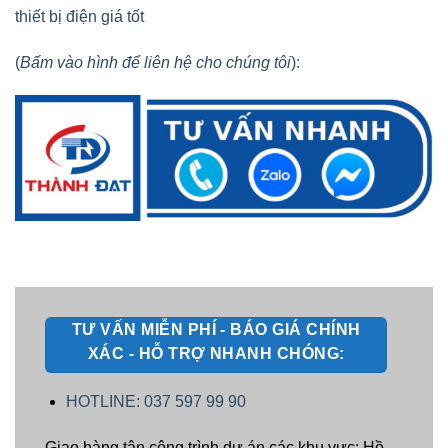
thiết bị điện giá tốt
(
Bấm vào hình để liên hệ cho chúng tôi
):
TƯ VẤN MIỄN PHÍ - BÁO GIÁ CHÍNH
XÁC - HỖ TRỢ NHANH CHÓNG:
HOTLINE: 037 597 99 90
Giao hàng tận công trình dự án các khu vực: Hồ