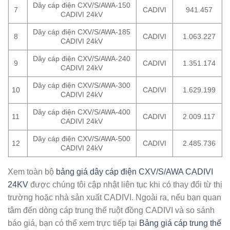
Dây cáp điện CXV/S/AWA-150
7
CADIVI
941.457
CADIVI 24kV
Dây cáp điện CXV/S/AWA-185
8
CADIVI
1.063.227
CADIVI 24kV
Dây cáp điện CXV/S/AWA-240
9
CADIVI
1.351.174
CADIVI 24kV
Dây cáp điện CXV/S/AWA-300
10
CADIVI
1.629.199
CADIVI 24kV
Dây cáp điện CXV/S/AWA-400
11
CADIVI
2.009.117
CADIVI 24kV
Dây cáp điện CXV/S/AWA-500
12
CADIVI
2.485.736
CADIVI 24kV
Xem toàn bộ
bảng giá dây cáp điện CXV/S/AWA CADIVI
24KV
được chúng tôi cập nhật liên tục khi có thay đổi từ thị
trường hoặc nhà sản xuất CADIVI. Ngoài ra, nếu bạn quan
tâm đến dòng cáp trung thế ruột đồng CADIVI và so sánh
báo giá, bạn có thể xem trực tiếp tại
Bảng giá cáp trung thế