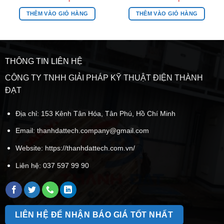
THÊM VÀO GIỎ HÀNG
THÊM VÀO GIỎ HÀNG
THÔNG TIN LIÊN HỆ
CÔNG TY TNHH GIẢI PHÁP KỸ THUẬT ĐIỆN THÀNH
ĐẠT
Địa chỉ: 153 Kênh Tân Hóa, Tân Phú, Hồ Chí Minh
Email:
thanhdattech.company@gmail.com
Website: https://thanhdattech.com.vn/
Liên hệ:
037 597 99 90
LIÊN HỆ ĐỂ NHẬN BÁO GIÁ TỐT NHẤT