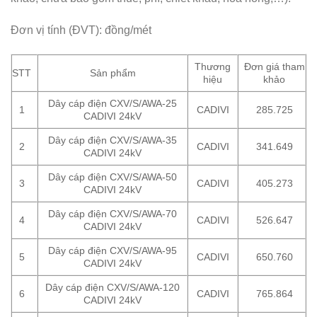
Đơn vị tính (ĐVT): đồng/mét
Thương
Đơn giá tham
STT
Sản phẩm
hiệu
khảo
Dây cáp điện CXV/S/AWA-25
1
CADIVI
285.725
CADIVI 24kV
Dây cáp điện CXV/S/AWA-35
2
CADIVI
341.649
CADIVI 24kV
Dây cáp điện CXV/S/AWA-50
3
CADIVI
405.273
CADIVI 24kV
Dây cáp điện CXV/S/AWA-70
4
CADIVI
526.647
CADIVI 24kV
Dây cáp điện CXV/S/AWA-95
5
CADIVI
650.760
CADIVI 24kV
Dây cáp điện CXV/S/AWA-120
6
CADIVI
765.864
CADIVI 24kV