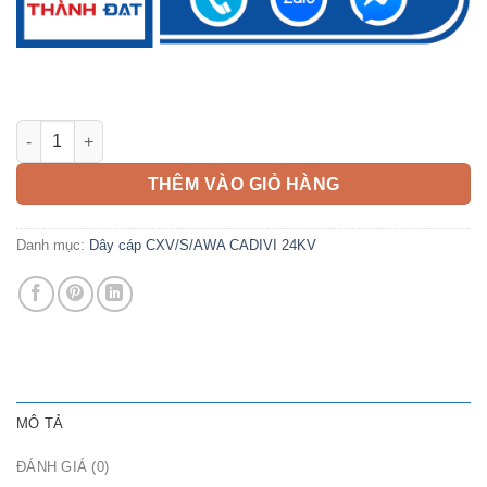
Cáp CXV/S AWA 300mm2 CADIVI 24kV số lượng
THÊM VÀO GIỎ HÀNG
Danh mục:
Dây cáp CXV/S/AWA CADIVI 24KV
MÔ TẢ
ĐÁNH GIÁ (0)